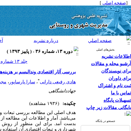
[
صفحه اصلی
]
صفحه اصلي
درباره نشريه
آخ
بخش‌های اصلی
دوره ۱۳، شماره ۳۶ - ( پاييز ۱۳۹۳ )
اطلاعات نشریه
جلد ۱۳ شماره ۳۶ صفحات ۳۶۸-۳۵۱
آرشیو مجله و مقالات
برای نویسندگان
بررسی آثار اقتصادی وندالیسم بر هزینه‌
برای داوران
*
هادی رفیعی دارانی
،
سارا پارساپور
،
مجید
ثبت نام و اشتراک
جهاددانشگاهی
تماس با ما
تسهیلات پایگاه
چکیده:
(۱۹۳۶ مشاهده)
بایگانی مقالات زیر چاپ
هدف اصلی این مطالعه بررسی تبعات و آث
می‌باشد. آمار و اطلاعات این مطالعه 
جستجو در پایگاه
بدست آمد. برای این منظور از روش مع
شهرداری و تبعات اقتصادی آن استفاده شد