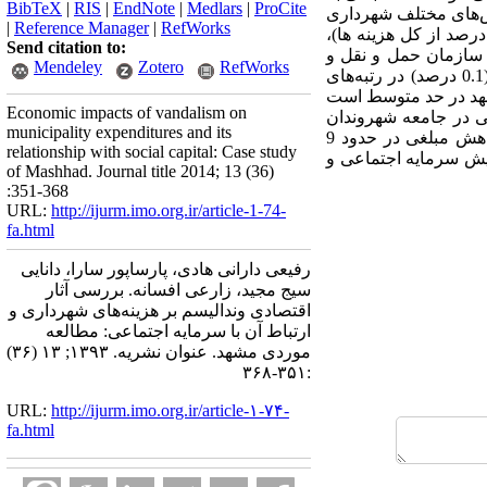
BibTeX
|
RIS
|
EndNote
|
Medlars
|
ProCite
زیربخش‌های مختلف شهرداری
|
Reference Manager
|
RefWorks
ط به معاونت خدمات شهری (بجز سازمان پارک‌ها و فضای سبز، فردوس‌ها و آتش‌نشانی و ایمنی) (56.8 درصد از کل هزینه ها)،
Send citation to:
 درصد از کل هزینه ها) می‌باشد. سازمان حمل و نقل و
Mendeley
Zotero
RefWorks
ترافیک (0.9 درصد)، سازمان فردوس‌ها (0.5درصد) و شرکت قطار شهری (0.3 درصد) و سازمان آتش‌نشانی (0.1 درصد) در رتبه‌های
مشهد در حد متوسط است
Economic impacts of vandalism on
داد که افزایش 10 درصدی سرمایه اجتماعی در جامعه شهروندان
municipality expenditures and its
مشهد باعث کاهش 1.2 درصدی تخریب وسایل و امکانات توسط شهروندان می‌گردد که این میزان معادل کاهش مبلغی در حدود 9
relationship with social capital: Case study
افزایش سرمایه اجتماعی و
of Mashhad. Journal title 2014; 13 (36)
:351-368
URL:
http://ijurm.imo.org.ir/article-1-74-
fa.html
رفیعی دارانی هادی، پارساپور سارا، دانایی
سیج مجید، زارعی افسانه. بررسی آثار
اقتصادی وندالیسم بر هزینه‌های شهرداری و
ارتباط آن با سرمایه اجتماعی: مطالعه
موردی مشهد. عنوان نشریه. ۱۳۹۳; ۱۳ (۳۶)
:۳۵۱-۳۶۸
URL:
http://ijurm.imo.org.ir/article-۱-۷۴-
fa.html