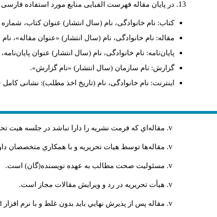
در پایان مقاله فهرست الفبایی منابع مورد استفاده فارسی 
کتاب: نام خانوادگی، نام (سال انتشار) عنوان کتاب، شماره ج
مقاله: نام خانوادگی، نام (سال انتشار) «عنوان مقاله»، نا
پایان‌نامه: نام خانوادگی، نام (سال انتشار) عنوان پایان‌نامه
گزارش: نام سازمان (سال انتشار) «نام گزارش».
اینترنت: نام خانوادگی، نام (تاریخ اخذ مطلب): نشانی کامل 
مقاله‌اي كه فرمت نشريه را دارا نباشد در جلسه هيت ت
مقاله‌ها توسط هیات تحريريه و با همکاري متخصصان د
مسئوليت صحت مطالب به عهده نويسنده(گان) است.
هيأت تحريريه در رد و ويرايش مقالات مجاز است.
مقاله پس از پذيرش نهايي باید بدون غلط و با نرم افزار
rd