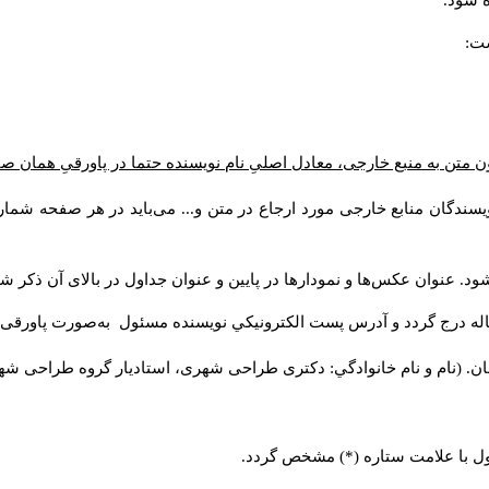
 شود.
ست:
ن متن به منبع خارجی، معادل اصلیِ نام نویسنده حتما در پاورقیِ همان 
سندگان منابع خارجی مورد ارجاع در متن و... می‌باید در هر صفحه شمار
د. عنوان عکس‌ها و نمودارها در پایین و عنوان جداول در بالای آن ذکر شو
له درج گردد و آدرس پست الكترونيكي نويسنده مسئول به‌صورت پاورقی ذ
ن. (نام و نام خانوادگي: دکتری طراحی شهری، استادیار گروه
طراحی شهری،
ول با علامت ستاره (*) مشخص گردد.