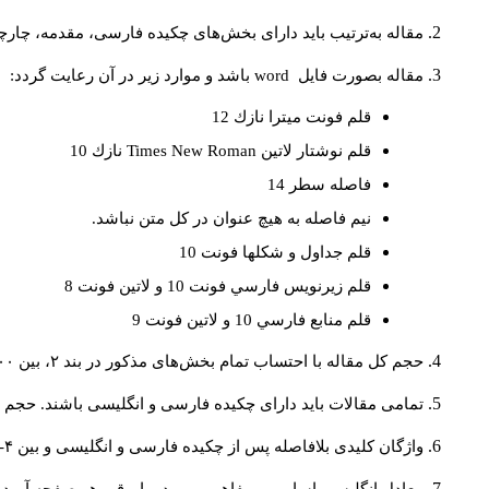
مقاله به‌ترتیب باید دارای بخش‌های چکیده فارسی، مقدمه، چارچو
مقاله بصورت فايل
word
باشد و موارد زير در آن رعايت گردد:
قلم فونت ميترا نازك 12
قلم نوشتار لاتين
Times New Roman
نازك 10
فاصله سطر 14
نيم فاصله به هيچ عنوان در كل متن نباشد.
قلم جداول و شكلها فونت 10
قلم زيرنويس فارسي فونت 10 و لاتين فونت 8
قلم منابع فارسي 10 و لاتين فونت 9
حجم کل مقاله با احتساب تمام بخش‌های مذکور در بند ۲، بین ۶۰۰۰ تا ۸۰۰۰کلمه باشد.
تمامی مقالات باید دارای چکیده فارسی و انگلیسی باشند. حجم هر دو چکیده کمتر از ۲۰۰ 
واژگان کلیدی بلافاصله پس از چکیده فارسی و انگلیسی و بین ۴-۶ کلمه نوشته شود.