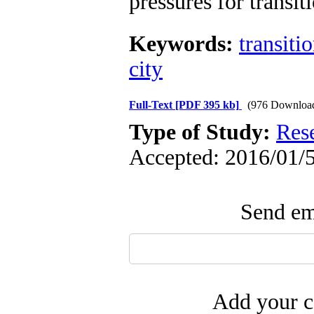
pressures for transiti
Keywords:
transiti
city
Full-Text
[PDF 395 kb]
(976 Downloa
Type of Study:
Res
Accepted: 2016/01/5
Send ema
Add your c