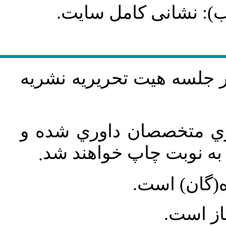
طلب): نشانی کامل سایت
در جلسه هيت تحريريه نشريه
اري متخصصان داوري شده و
ه نوبت چاپ خواهند شد
.
ه(گان) است
جاز است