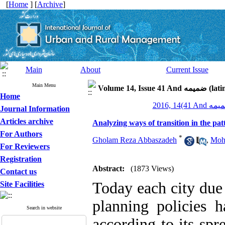
[
Home
] [
Archive
]
Main
About
Current Issue
Main Menu
Volume 14, Is
Home
Journal Information
Articles archive
Analyzing ways of transition in the pa
For Authors
*
Gholam Reza Abbaszadeh
,
Moh
For Reviewers
Registration
Abstract:
(1873 Views)
Contact us
Today each city due t
Site Facilities
planning policies h
Search in website
according to its spr