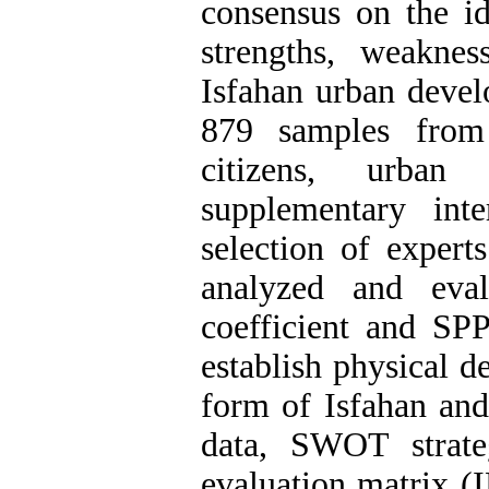
consensus on the id
strengths, weaknes
Isfahan urban devel
879 samples from 
citizens, urba
supplementary in
selection of exper
analyzed and eval
coefficient and SPP
establish physical d
form of Isfahan and
data, SWOT strateg
evaluation matrix (I