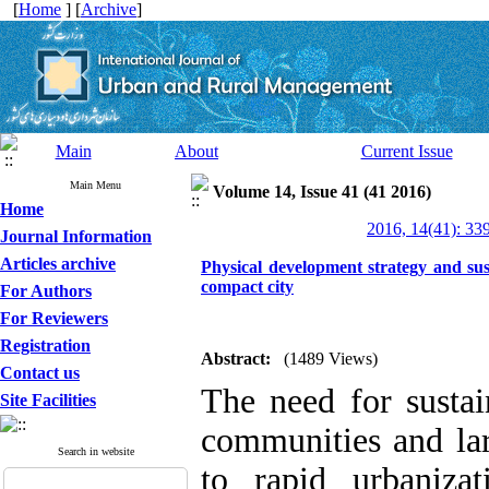
[
Home
] [
Archive
]
Main
About
Current Issue
Main Menu
Volume 14, Issue 41 (41 2016)
Home
2016, 14(41): 33
Journal Information
Articles archive
Physical development strategy and su
compact city
For Authors
For Reviewers
Registration
Abstract:
(1489 Views)
Contact us
The need for susta
Site Facilities
communities and lar
Search in website
to rapid urbaniza