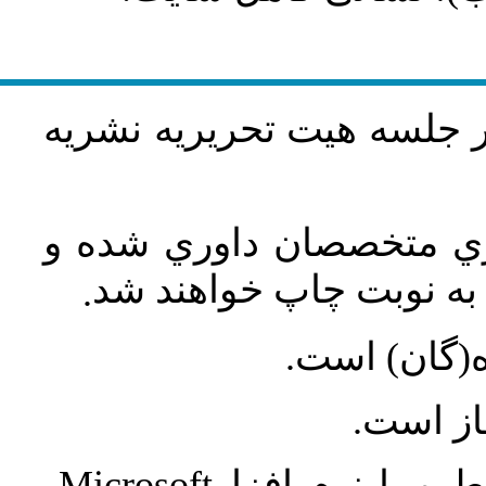
در جلسه هيت تحريريه نشريه
اري متخصصان داوري شده و
ه نوبت چاپ خواهند شد
.
ه(گان) است
جاز است
Microsoft
 و با نرم افزار