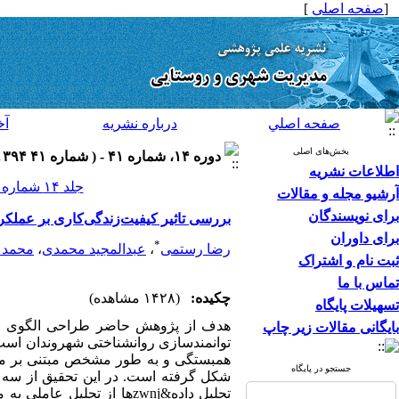
[
صفحه اصلی
]
صفحه اصلي
درباره نشريه
آخ
بخش‌های اصلی
دوره ۱۴، شماره ۴۱ - ( شماره ۴۱ ۱۳۹۴ )
اطلاعات نشریه
جلد ۱۴ شماره ۴۱ صفحات ۳۲۲-۳۰۹
آرشیو مجله و مقالات
برای نویسندگان
بررسی تاثیر کیفیت‌زندگی‌کاری بر عملکر
برای داوران
*
رضا رستمی
،
عبدالمجید محمدی
،
محمد 
ثبت نام و اشتراک
تماس با ما
چکیده:
(۱۴۲۸ مشاهده)
تسهیلات پایگاه
هدف از پژوهش حاضر طراحی الگوی ساخ
بایگانی مقالات زیر چاپ
همبستگی و به طور مشخص مبتنی بر مدل
جستجو در پایگاه
شکل گرفته است. در این تحقیق از سه نو
تحلیل داده&zwnjها از تح