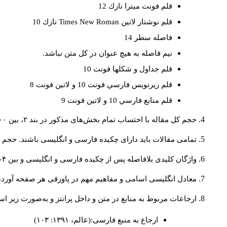
قلم فونت ميترا نازك 12
قلم نوشتار لاتين
Times New Roman
نازك 10
فاصله سطر 14
نيم فاصله به هيچ عنوان در كل متن نباشد.
قلم جداول و شكلها فونت 10
قلم زيرنويس فارسي فونت 10 و لاتين فونت 8
قلم منابع فارسي 10 و لاتين فونت 9
حجم کل مقاله با احتساب تمام بخش‌های مذکور در بند ۲، بین ۶۰۰۰ تا ۸۰۰۰کلمه باشد.
تمامی مقالات باید دارای چکیده فارسی و انگلیسی باشند. حجم هر دو چکیده کمتر از ۲۰۰ 
واژگان کلیدی بلافاصله پس از چکیده فارسی و انگلیسی و بین ۴-۶ کلمه نوشته شود.
معادل انگلیسی اسامی و مفاهیم مهم در پاورقی هر صفحه آورده
ارجاعات مربوط به منابع در متن و داخل پرانتز و به‌صورت زیر ا
ارجاع به منبع فارسی:(عالم، ۱۳۹۱: ۱۰۳)