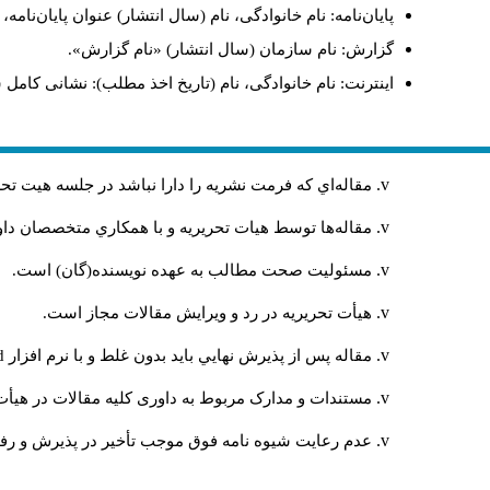
پایان‌نامه: نام خانوادگی، نام (سال انتشار) عنوان پایان‌نامه
گزارش: نام سازمان (سال انتشار) «نام گزارش».
اینترنت: نام خانوادگی، نام (تاریخ اخذ مطلب): نشانی کامل 
مقاله‌اي كه فرمت نشريه را دارا نباشد در جلسه هيت ت
مقاله‌ها توسط هیات تحريريه و با همکاري متخصصان د
مسئوليت صحت مطالب به عهده نويسنده(گان) است.
هيأت تحريريه در رد و ويرايش مقالات مجاز است.
مقاله پس از پذيرش نهايي باید بدون غلط و با نرم افزار
rd
مستندات و مدارک مربوط به داوری کلیه مقالات در هیأت 
عدم رعایت شیوه نامه فوق موجب تأخیر در پذیرش و رفت 