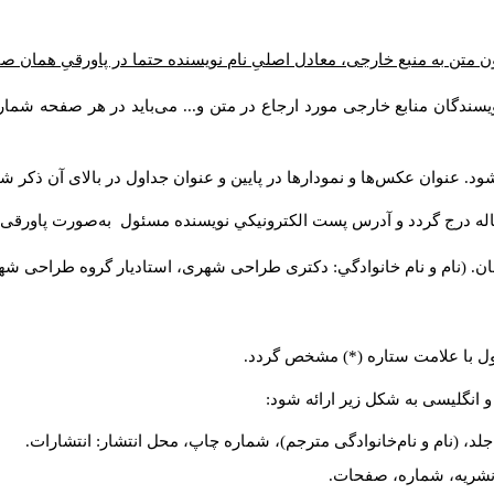
ن متن به منبع خارجی، معادل اصلیِ نام نویسنده حتما در پاورقیِ همان 
سندگان منابع خارجی مورد ارجاع در متن و... می‌باید در هر صفحه شمار
د. عنوان عکس‌ها و نمودارها در پایین و عنوان جداول در بالای آن ذکر شو
له درج گردد و آدرس پست الكترونيكي نويسنده مسئول به‌صورت پاورقی ذ
ن. (نام و نام خانوادگي: دکتری طراحی شهری، استادیار گروه
طراحی شهری،
ول با علامت ستاره (*) مشخص گردد.
و انگلیسی به شکل زیر ارائه شود:
لد، (نام و نام‌خانوادگی مترجم)، شماره چاپ، محل انتشار: انتشارات.
م نشریه، شماره، صفحات.