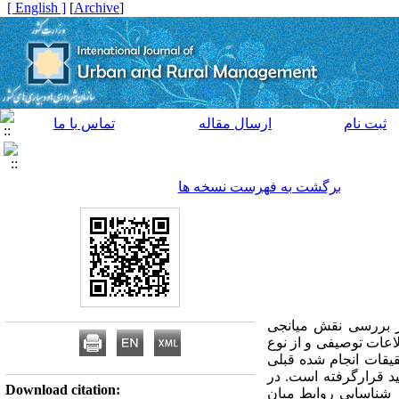
[ English ]
]
Archive
[
ثبت نام
ارسال مقاله
تماس با ما
برگشت به فهرست نسخه ها
ز بررسی نقش میانجی
ست. این تحقیق از نظر هدف کاربردی و از نظر نحوه جمع&zwnjآوری اطلاعات توصیفی و از نوع
قات انجام شده قبلی
ید قرارگرفته است. در
Download citation:
 در شناسایی روابط میان