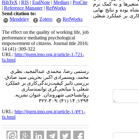
BibTeX
|
RIS
|
EndNote
|
Medlars
|
ProCite
یزان ارتباط متغیرها و به کمک نرم
|
Reference Manager
|
RefWorks
ه بوده و نتایج نهایی
Send citation to:
ان داد که مدل مفهومی اولیه از برازش مناسبی برخوردار بوده و تاثیر مستقیم کیفیت&zwnjزندگی&zwnjکاری بر عملکرد شغلی
Mendeley
Zotero
RefWorks
The effect on the quality of working life, job
performance mediating psychological
empowerment of citizens. Journal title 2016;
14 (41) :309-322
URL:
http://ijurm.imo.org.ir/article-1-721-
fa.html
رستمی رضا، محمدی عبدالمجید، نظری
محمد، ویسمرادی اکبر، بحرینی سید صادق.
بررسی تاثیر کیفیت‌زندگی‌کاری بر عملکرد
شغلی با میانجی‌گری توانمندسازی
روانشناختی شهروندان. عنوان نشریه.
۱۳۹۴; ۱۴ (۴۱) :۳۰۹-۳۲۲
URL:
http://ijurm.imo.org.ir/article-۱-۷۲۱-
fa.html