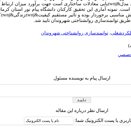
متغیرها از روش تحلیل مسیر که از نوع مدل&zwnjیابی معادلات ساختاری است جهت برآورد م
ست. نمونه آماری این تحقیق کارکنان دانشگاه پیام نور استان کرمانشا
نش
ز طریق توانمندسازی روانشناختی شهروندان تایید شد.
کردشغلی
،
توانمندسازی روانشناختی شهروندان
خصصي
ارسال پیام به نویسنده مسئول
ارسال نظر درباره این مقاله
اربری یا پست الکترونیک شما: