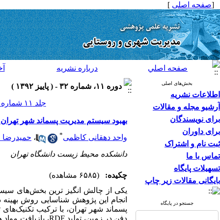
[
صفحه اصلی
]
صفحه اصلي
درباره نشريه
آخ
بخش‌های اصلی
دوره ۱۱، شماره ۳۲ - ( پاییز ۱۳۹۲ )
اطلاعات نشریه
جلد ۱۱ شماره ۳۲ صفحات ۱۶۲-۱۵۳
آرشیو مجله و مقالات
برای نویسندگان
بهبود سیستم مدیریت پسماند شهر تهران با 
برای داوران
*
واحد دهقانی کاظمی
،
حمیدرضا 
ثبت نام و اشتراک
دانشکده محیط زیست دانشگاه تهران
تماس با ما
تسهیلات پایگاه
چکیده:
(۶۵۸۵ مشاهده)
بایگانی مقالات زیر چاپ
یکی از چالش انگیز ترین بخش‌های سیس
انجام این پژوهش شناسایی روش بهینه دف
جستجو در پایگاه
پسماند شهر تهران، با ترکیب تکنیک‌های
دفن در زمین، تولید