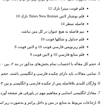
قلم فونت ميترا نازك 12
قلم نوشتار لاتين
Times New Roman
نازك 10
فاصله سطر 14
نيم فاصله به هيچ عنوان در كل متن نباشد.
قلم جداول و شكلها فونت 10
قلم زيرنويس فارسي فونت 10 و لاتين فونت 8
قلم منابع فارسي 10 و لاتين فونت 9
حجم کل مقاله با احتساب تمام بخش‌های مذکور در بند ۲، بین ۶۰۰۰ تا ۸۰۰۰کلمه باشد.
تمامی مقالات باید دارای چکیده فارسی و انگلیسی باشند. حجم هر دو چکیده کمتر از ۲۰۰ 
واژگان کلیدی بلافاصله پس از چکیده فارسی و انگلیسی و بین ۴-۶ کلمه نوشته شود.
معادل انگلیسی اسامی و مفاهیم مهم در پاورقی هر صفحه آورده
ارجاعات مربوط به منابع در متن و داخل پرانتز و به‌صورت زیر ا