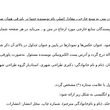
ن متن به منبع خارجی، معادل اصلیِ نام نویسنده حتما در پاورقیِ همان 
سندگان منابع خارجی مورد ارجاع در متن و... می‌باید در هر صفحه شمار
د. عنوان عکس‌ها و نمودارها در پایین و عنوان جداول در بالای آن ذکر شو
له درج گردد و آدرس پست الكترونيكي نويسنده مسئول به‌صورت پاورقی ذ
ن. (نام و نام خانوادگي: دکتری طراحی شهری، استادیار گروه
طراحی شهری،
ول با علامت ستاره (*) مشخص گردد.
و انگلیسی به شکل زیر ارائه شود:
لد، (نام و نام‌خانوادگی مترجم)، شماره چاپ، محل انتشار: انتشارات.