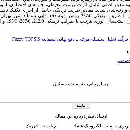
‌گیری انتخاب و با بگارگیری 4 گروه معیار اصلی شامل اثرات زیست محیطی، جنبه‌های اقتصا
 با هم مقایسه و رتبه‌بندی شدند. مقادیر ضریب نزدیکی حاصل از اجرای تکنیک 
گزینه بازیافت مواد و دفن بقایا در زمین با ضریب نزدیکی 237/0 روش بهینه دفع نه
فرآیند تحلیل سلسله مراتبی
،
دفع نهایی پسماند
،
Fuzzy TOPSIS
خصصي
ارسال پیام به نویسنده مسئول
ارسال نظر درباره این مقاله
اربری یا پست الکترونیک شما: