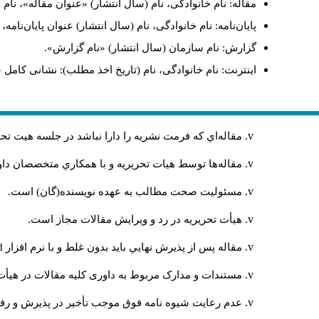
مقاله: نام خانوادگی، نام (سال انتشار) «عنوان مقاله»، نا
پایان‌نامه: نام خانوادگی، نام (سال انتشار) عنوان پایان‌نامه
گزارش: نام سازمان (سال انتشار) «نام گزارش».
اینترنت: نام خانوادگی، نام (تاریخ اخذ مطلب): نشانی کامل 
مقاله‌اي كه فرمت نشريه را دارا نباشد در جلسه هيت ت
مقاله‌ها توسط هیات تحريريه و با همکاري متخصصان د
مسئوليت صحت مطالب به عهده نويسنده(گان) است.
هيأت تحريريه در رد و ويرايش مقالات مجاز است.
مقاله پس از پذيرش نهايي باید بدون غلط و با نرم افزار
rd
مستندات و مدارک مربوط به داوری کلیه مقالات در هیأت 
عدم رعایت شیوه نامه فوق موجب تأخیر در پذیرش و رفت 