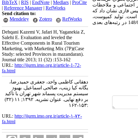
BibTeX
|
RIS
|
EndNote
|
Medlars
|
ProCite
دی، امور اجتماعی و ملاحظات
|
Reference Manager
|
RefWorks
تاپسیس فازی نشان داد که
Send citation to:
ایی پسماند شهر تهران است. تولید کمپوست،
Mendeley
Zotero
RefWorks
تولیدRDF، دفن در زمین و سوزاندن بدون استحصال انرژی بترتیب با ضرایب نزدیکی 212/0، 207/0، 195/0 و 148/0 در رتبه‌های بعدی
Dehqani Kazemi V, Jafari H, Yaganekia Z,
Salehi E. Evaluation and leveled the
Effective Components in Rural Tourism
Marketing, with Marketing Mix (7P)(Case
Study: selected Provinces in mazandaran).
Journal title 2013; 11 (32) :153-162
URL:
http://ijurm.imo.org.ir/article-1-72-
fa.html
دهقانی کاظمی واحد، جعفری حمیدرضا،
یگانه کیا زینب، صالحی اسماعیل. بهبود
سیستم مدیریت پسماند شهر تهران با تأکید
بر دفع نهایی. عنوان نشریه. ۱۳۹۲; ۱۱ (۳۲)
:۱۵۳-۱۶۲
URL:
http://ijurm.imo.org.ir/article-۱-۷۲-
fa.html