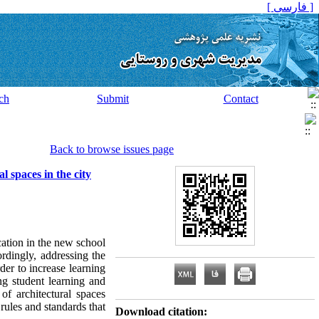
[ فارسی ]
ch
Submit
Contact
Back to browse issues page
l spaces in the city
cation in the new school
ordingly, addressing the
der to increase learning
ing student learning and
of architectural spaces
rules and standards that
Download citation: