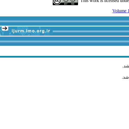
This work is licensed und
Volume 1
شد
.
شد.