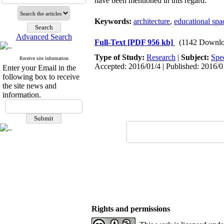
have been mentioned in this regard.
Keywords:
architecture
,
educational spa
Advanced Search
Full-Text
[PDF 956 kb]
(1142 Downlo
Type of Study:
Research
|
Subject:
Spe
Receive site information
Accepted: 2016/01/4 | Published: 2016/0
Enter your Email in the
following box to receive
the site news and
information.
Rights and permissions