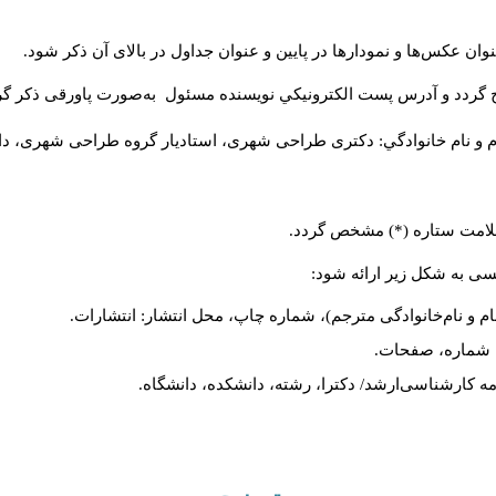
ان عکس‌ها و نمودارها در پایین و عنوان جداول در بالای آن ذکر شود.
 گردد و آدرس پست الكترونيكي نويسنده مسئول به‌صورت پاورقی ذکر گر
م و نام خانوادگي: دکتری طراحی شهری، استادیار گروه
طراحی شهری، دانشکد
 علامت ستاره (*) مشخص گردد.
یسی به شکل زیر ارائه شود:
ام و نام‌خانوادگی مترجم)، شماره چاپ، محل انتشار: انتشارات.
ه، شماره، صفحات.
ن‌نامه کارشناسی‌ارشد/ دکترا، رشته، دانشکده، دانشگاه.