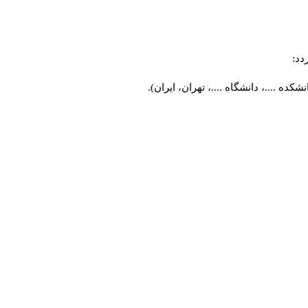
دد:
ه ....، دانشگاه ....، تهران، ایران).