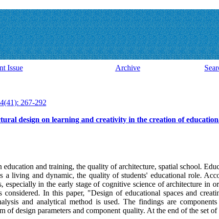
nt Issue
Archive
Sear
4(41): 267-292
ural design on learning and creativity in the creation of educationa
education and training, the quality of architecture, spatial school. Edu
s a living and dynamic, the quality of students' educational role. Acc
especially in the early stage of cognitive science of architecture in or
is considered. In this paper, "Design of educational spaces and creat
nalysis and analytical method is used. The findings are components 
m of design parameters and component quality. At the end of the set of 