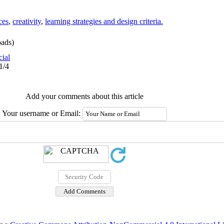
ces
,
creativity
,
learning strategies and design criteria.
ads)
cial
1/4
Add your comments about this article
Your username or Email: