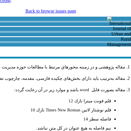
icense
.
Back to browse issues page
مقاله پژوهشی و در زمینه محورهاي مرتبط با مطالعات حوزه مديريت 
مقاله به‌ترتیب باید دارای بخش‌های چکیده فارسی، مقدمه، چارچوب نظری
مقاله بصورت فايل
word
باشد و موارد زير در آن رعايت گردد:
قلم فونت ميترا نازك 12
قلم نوشتار لاتين
Times New Roman
نازك 10
فاصله سطر 14
نيم فاصله به هيچ عنوان در كل متن نباشد.