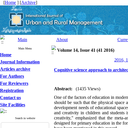
[
Home
] [
Archive
]
Main
About
Curre
Main Menu
Volume 14, Issue 41 (41 2016)
Home
2016, 1
Journal Information
Articles archive
Cognitive science approach to architect
For Authors
For Reviewers
Abstract:
(1435 Views)
Registration
One of the factors
of education in modern 
Contact us
should be such that the physical space a
Site Facilities
development needs of educational spaces, 
and creativity in children and students 
creativity," emphasized that the meta-a
Search in website
designed for primary education in the for