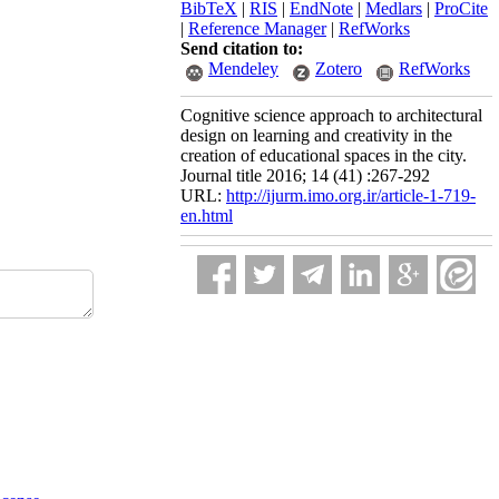
BibTeX
|
RIS
|
EndNote
|
Medlars
|
ProCite
|
Reference Manager
|
RefWorks
Send citation to:
Mendeley
Zotero
RefWorks
Cognitive science approach to architectural
design on learning and creativity in the
creation of educational spaces in the city.
Journal title 2016; 14 (41) :267-292
URL:
http://ijurm.imo.org.ir/article-1-719-
en.html