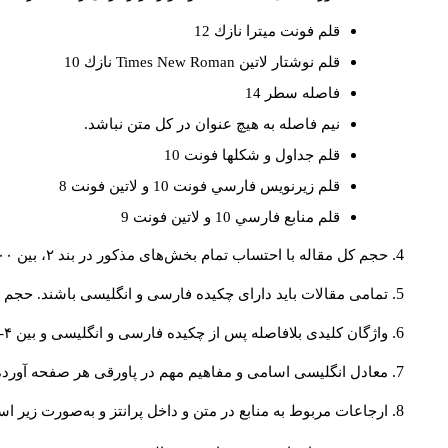
قلم فونت ميترا نازك 12
قلم نوشتار لاتين
Times New Roman
نازك 10
فاصله سطر 14
نيم فاصله به هيچ عنوان در كل متن نباشد.
قلم جداول و شكلها فونت 10
قلم زيرنويس فارسي فونت 10 و لاتين فونت 8
قلم منابع فارسي 10 و لاتين فونت 9
حجم کل مقاله با احتساب تمام بخش‌های مذکور در بند ۲، بین ۶۰۰۰ تا ۸۰۰۰کلمه باشد.
تمامی مقالات باید دارای چکیده فارسی و انگلیسی باشند. حجم هر دو چکیده کمتر از ۲۰۰ 
واژگان کلیدی بلافاصله پس از چکیده فارسی و انگلیسی و بین ۴-۶ کلمه نوشته شود.
معادل انگلیسی اسامی و مفاهیم مهم در پاورقی هر صفحه آورده
ارجاعات مربوط به منابع در متن و داخل پرانتز و به‌صورت زیر ا