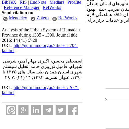
BibTeX
|
RIS
|
EndNote
|
Medlars
|
ProCite
ت شهرهای استان همدان
|
Reference Manager
|
RefWorks
 در استان ضریب جینی بهبود
Send citation to:
ری استان همدان فاقد هماهنگی لازم
Mendeley
Zotero
RefWorks
بر و خدمات برتر برای
Analysis of the Urban System of Hamadan
Province during 1335 - 1390. Journal title
2016; 14 (41) :7-28
URL:
http://ijurm.imo.org.ir/article-1-704-
fa.html
اسمعیلی محسن، اکبری مهام امیر، شریفی
شهرام، فامیل نوروزی حامد. تحلیل سیستم
شهری استان همدان طی سال های ۱۳۳۵ تا
۱۳۹۰. عنوان نشریه. ۱۳۹۴; ۱۴ (۴۱) :۷-۲۸
URL:
http://ijurm.imo.org.ir/article-۱-۷۰۴-
fa.html