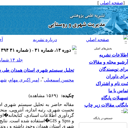
[
صفحه اصلی
]
صفحه اصلي
درباره نشريه
آخ
بخش‌های اصلی
دوره ۱۴، شماره ۴۱ - ( شماره ۴۱ ۱۳۹۴ )
اطلاعات نشریه
جلد ۱۴ شماره ۴۱ صفحات ۲۸-۷
آرشیو مجله و مقالات
برای نویسندگان
تحلیل سیستم شهری استان همدان طی سال های 335
برای داوران
*
محسن اسمعیلی
،
امیر اکبری مهام
،
شهر
ثبت نام و اشتراک
تماس با ما
چکیده:
(۱۵۶۹ مشاهده)
تسهیلات پایگاه
بایگانی مقالات زیر چاپ
نخست شهری، رتبه اندازه، آنتروپی، منح
گردآوری اطلاعات اسنادی، کتابخانه�ای
جستجو در پایگاه
و
Spss
و
�GIS
استفاده شده است. نتا