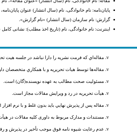
مقاله: نام خانوادگی، نام (سال انتشار) «عنوان مقاله»، نا
پایان‌نامه: نام خانوادگی، نام (سال انتشار) عنوان پایان‌نامه
گزارش: نام سازمان (سال انتشار) «نام گزارش».
اینترنت: نام خانوادگی، نام (تاریخ اخذ مطلب): نشانی کامل 
مقاله‌اي كه فرمت نشريه را دارا نباشد در جلسه هيت ت
مقاله‌ها توسط هیات تحريريه و با همکاري متخصصان د
مسئوليت صحت مطالب به عهده نويسنده(گان) است.
هيأت تحريريه در رد و ويرايش مقالات مجاز است.
مقاله پس از پذيرش نهايي باید بدون غلط و با نرم افزار
rd
مستندات و مدارک مربوط به داوری کلیه مقالات در هیأت 
عدم رعایت شیوه نامه فوق موجب تأخیر در پذیرش و رفت 