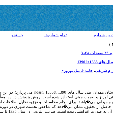
رين شماره
تمام شماره‌ها
جستجو
1 تا 1390
ام شریفی
،
حامد فامیل نوروزی
مقاله حاضر به تحلیل سیستم شهری استان همدان طی سال ه
نی لورنز و ضریب جینی استفاده شده است. روش پژوهش در این مقاله
 و میدانی می�باشد. برای انجام محاسبات و تجزیه تحلیل اطلاعات 
یج حاصل از تحقیق، نشان می�دهد که شاخص نخست شهری در دوره م