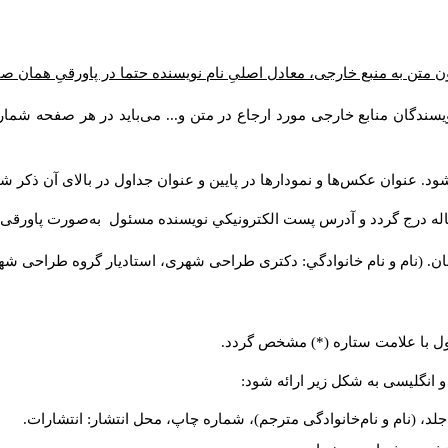
ن متن به منبع خارجی، معادل اصلیِ نام نویسنده حتما در پاورقیِ همان 
سندگان منابع خارجی مورد ارجاع در متن و... می‌باید در هر صفحه شمار
د. عنوان عکس‌ها و نمودارها در پایین و عنوان جداول در بالای آن ذکر شو
له درج گردد و آدرس پست الكترونيكي نويسنده مسئول به‌صورت پاورقی ذ
ن. (نام و نام خانوادگي: دکتری طراحی شهری، استادیار گروه
طراحی شهری،
ول با علامت ستاره (*) مشخص گردد.
و انگلیسی به شکل زیر ارائه شود:
لد، (نام و نام‌خانوادگی مترجم)، شماره چاپ، محل انتشار: انتشارات.