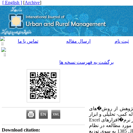
[ English ]
]
Archive
[
ثبت نام
ارسال مقاله
تماس با ما
برگشت به فهرست نسخه ها
ای 1390 &ndash 1335 می پردازد؛ در این پژوهش از روش�های
 کمی- تحلیلی و ابزار
از نرم�افزارهای
Excel
ورد مطالعه در نظام
Download citation:
شهری استان همدان وجود داشته و روند آن به صورت افزایشی بوده است. ضریب آنتروپی در سال 1335 تا سال 1385 به سوی توزیع