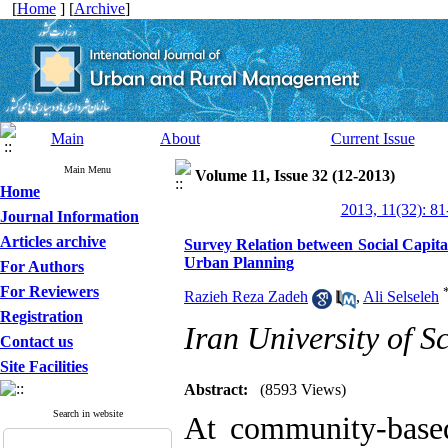
[
Home
] [
Archive
]
Main
About
Current Issue
Main Menu
Volume 11, Issue 32 (12-2013)
Home
2013, 11(32): 81
Journal Information
Articles archive
Survey Relation between Social Capita
Urban Planning
For Authors
For Reviewers
Razieh Reza Zadeh
,
Ali Selseleh
Registration
Iran University of 
Contact us
Site Facilities
Abstract:
(8593 Views)
Search in website
At community-based