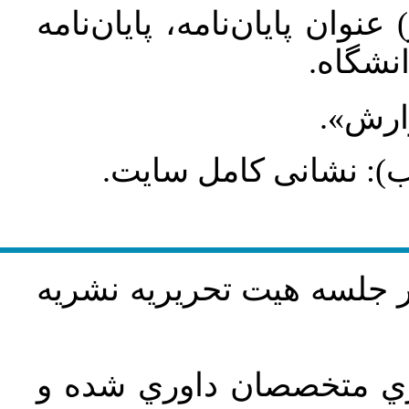
عنوان پایان‌نامه، پایان‌نامه
انشگاه
گزارش
طلب): نشانی کامل سایت
در جلسه هيت تحريريه نشريه
اري متخصصان داوري شده و