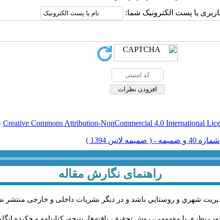
اربری یا پست الکترونیک شما:
Creative Commons Attribution-NonCommercial 4.0 International Lic
ق
راهنمای نگارش مقاله
يريت شهري و روستايي باشد و در دیگر نشریات داخلی و خارجی منتشر ن
ب نظری یا مفهومی، روش تحقیق، یافته‌ها، نتیجه، کتابنامه و چکیده انگل