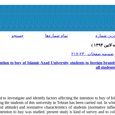
رين شماره
تمام شماره‌ها
جستجو
ention to buy of Islamic Azad University students to foreign brand
all student
 to investigate and identify factors affecting the intention to buy of I
g the students of this university in Tehran has been carried out. In whic
d attitude) and normative characteristics of students (normative in
ntention to buy was studied. present study is kind of survey and to coll