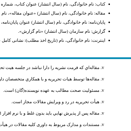
کتاب: نام خانوادگی، نام (سال انتشار) عنوان کتاب، شماره ج
مقاله: نام خانوادگی، نام (سال انتشار) «عنوان مقاله»، نا
پایان‌نامه: نام خانوادگی، نام (سال انتشار) عنوان پایان‌نامه
گزارش: نام سازمان (سال انتشار) «نام گزارش».
اینترنت: نام خانوادگی، نام (تاریخ اخذ مطلب): نشانی کامل 
مقاله‌اي كه فرمت نشريه را دارا نباشد در جلسه هيت ت
مقاله‌ها توسط هیات تحريريه و با همکاري متخصصان د
مسئوليت صحت مطالب به عهده نويسنده(گان) است.
هيأت تحريريه در رد و ويرايش مقالات مجاز است.
مقاله پس از پذيرش نهايي باید بدون غلط و با نرم افزار
rd
مستندات و مدارک مربوط به داوری کلیه مقالات در هیأت 