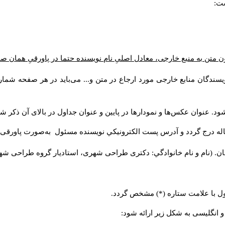
ست:
ن متن به منبع خارجی، معادل اصلیِ نام نویسنده حتما در پاورقیِ همان 
سندگان منابع خارجی مورد ارجاع در متن و... می‌باید در هر صفحه شمار
د. عنوان عکس‌ها و نمودارها در پایین و عنوان جداول در بالای آن ذکر شو
له درج گردد و آدرس پست الكترونيكي نويسنده مسئول به‌صورت پاورقی ذ
ن. (نام و نام خانوادگي: دکتری طراحی شهری، استادیار گروه
طراحی شهری،
ول با علامت ستاره (*) مشخص گردد.
و انگلیسی به شکل زیر ارائه شود: