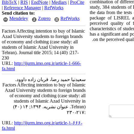
combination of differen
BibTeX
|
RIS
|
EndNote
|
Medlars
|
ProCite
study, 384 students of
|
Reference Manager
|
RefWorks
the data from the test
Send citation to:
package of LISREL an
Mendeley
Zotero
RefWorks
perceived quality of 
characteristics of stud
Factors Affecting intention to buy of Islamic
has a significant and p
Azad University students to foreign brands
on the perceived quali
of economy and clothing (case study: all
students of Islamic Azad University in
Tehran). Journal title 2015; 14 (40) :217-
230
URL:
http://ijurm.imo.org.ir/article-1-666-
fa.html
سعیدنیا حمید رضا، قربان زاده داوود.
Factors Affecting intention to buy of Islamic
Azad University students to foreign brands
of economy and clothing (case study: all
students of Islamic Azad University in
Tehran). عنوان نشریه. ۱۳۹۴; ۱۴ (۴۰)
:۲۱۷-۲۳۰
URL:
http://ijurm.imo.org.ir/article-۱-۶۶۶-
fa.html