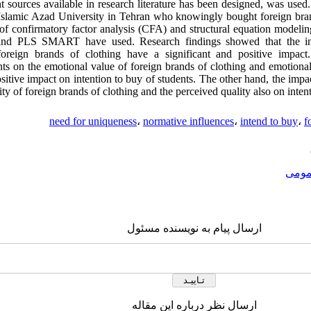
t sources available in research literature has been designed, was used.
 Islamic Azad University in Tehran who knowingly bought foreign bran
s of confirmatory factor analysis (CFA) and structural equation mode
d PLS SMART have used. Research findings showed that the indiv
foreign brands of clothing have a significant and positive impac
ents on the emotional value of foreign brands of clothing and emotional
ositive impact on intention to buy of students. The other hand, the impac
ty of foreign brands of clothing and the perceived quality also on intent
need for uniqueness
،
normative influences
،
intend to buy
،
f
ومى
ارسال پیام به نویسنده مسئول
ارسال نظر درباره این مقاله