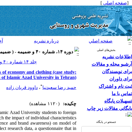
[
صفحه اصلی
]
صفحه اصلي
درباره نشريه
آخ
بخش‌های اصلی
دوره ۱۴، شماره ۴۰ و ضميمه - ( ضميمه لاتين ۱۳۹۴ )
اطلاعات نشریه
جلد ۱۴ شماره ۴۰ و ضميمه صفحات ۲۳۰-۲۱۷
آرشیو مجله و مقالات
برای نویسندگان
s of economy and clothing (case study:
s of Islamic Azad University in Tehran)
برای داوران
ثبت نام و اشتراک
*
حمید رضا سعیدنیا
،
داوود قربان زاده
تماس با ما
تسهیلات پایگاه
چکیده:
(۱۱۲۰ مشاهده)
بایگانی مقالات زیر چاپ
slamic Azad University students to foreign
h the impact of individual characteristics
جستجو در پایگاه
fluence and brand awareness) on model of
ect research data, a questionnaire that in