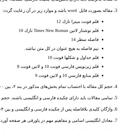
مقاله بصورت فايل
word
باشد و موارد زير در آن رعايت گردد:
قلم فونت ميترا نازك 12
قلم نوشتار لاتين
Times New Roman
نازك 10
فاصله سطر 14
نيم فاصله به هيچ عنوان در كل متن نباشد.
قلم جداول و شكلها فونت 10
قلم زيرنويس فارسي فونت 10 و لاتين فونت 8
قلم منابع فارسي 10 و لاتين فونت 9
حجم کل مقاله با احتساب تمام بخش‌های مذکور در بند ۲، بین ۶۰۰۰ تا ۸۰۰۰کلمه باشد.
تمامی مقالات باید دارای چکیده فارسی و انگلیسی باشند. حجم هر دو چکیده کمتر از ۲۰۰ 
واژگان کلیدی بلافاصله پس از چکیده فارسی و انگلیسی و بین ۴-۶ کلمه نوشته شود.
معادل انگلیسی اسامی و مفاهیم مهم در پاورقی هر صفحه آورده