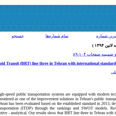
رين شماره
تمام شماره‌ها
جستجو
id Transit (BRT) line three in Tehran with international standards
لی
gh-speed public transportation systems are equipped with modern tec
onsidered as one of the improvement solutions in Tehran's public transpo
ehran has been evaluated based on the established standard in 2013, de
ansportation (ITDP) through the rankings and SWOT models. Rese
tive - analytical. Our results show that BRT line three in Tehran with t