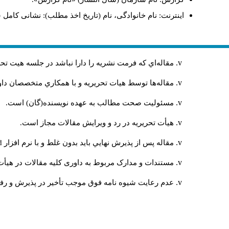
اینترنت: نام خانوادگی، نام (تاریخ اخذ مطلب): نشانی کامل 
مقاله‌اي كه فرمت نشريه را دارا نباشد در جلسه هيت ت
مقاله‌ها توسط هیات تحريريه و با همکاري متخصصان د
مسئوليت صحت مطالب به عهده نويسنده(گان) است.
هيأت تحريريه در رد و ويرايش مقالات مجاز است.
مقاله پس از پذيرش نهايي باید بدون غلط و با نرم افزار
rd
مستندات و مدارک مربوط به داوری کلیه مقالات در هیأت 
عدم رعایت شیوه نامه فوق موجب تأخیر در پذیرش و رفت 