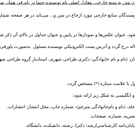
ن متن به منبع خارجی، معادل اصلیِ نام نویسنده حتما در پاورقیِ همان 
سندگان منابع خارجی مورد ارجاع در متن و... می‌باید در هر صفحه شمار
د. عنوان عکس‌ها و نمودارها در پایین و عنوان جداول در بالای آن ذکر شو
له درج گردد و آدرس پست الكترونيكي نويسنده مسئول به‌صورت پاورقی ذ
ن. (نام و نام خانوادگي: دکتری طراحی شهری، استادیار گروه
طراحی شهری،
ول با علامت ستاره (*) مشخص گردد.
و انگلیسی به شکل زیر ارائه شود:
لد، (نام و نام‌خانوادگی مترجم)، شماره چاپ، محل انتشار: انتشارات.
م نشریه، شماره، صفحات.
، پایان‌نامه کارشناسی‌ارشد/ دکترا، رشته، دانشکده، دانشگاه.