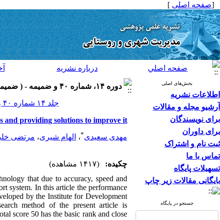
[
صفحه اصلی
]
صفحه اصلي
درباره نشريه
آخ
بخش‌های اصلی
دوره ۱۴، شماره ۴۰ و ضميمه - ( ضميمه لاتين ۱۳۹۴ )
اطلاعات نشریه
جلد ۱۴ شماره ۴۰ و ضميمه صفحات ۱۰۴-۸۹
آرشیو مجله و مقالات
برای نویسندگان
 and providing solutions to improve it
برای داوران
*
مهدی سعیدی
،
الهام شیری
،
مرتضی خلی
ثبت نام و اشتراک
تماس با ما
چکیده:
(۱۴۱۷ مشاهده)
تسهیلات پایگاه
hnology that due to accuracy, speed and
بایگانی مقالات زیر چاپ
rt system. In this article the performance
veloped by the Institute for Development
جستجو در پایگاه
arch method of the present article is
otal score 50 has the basic rank and close