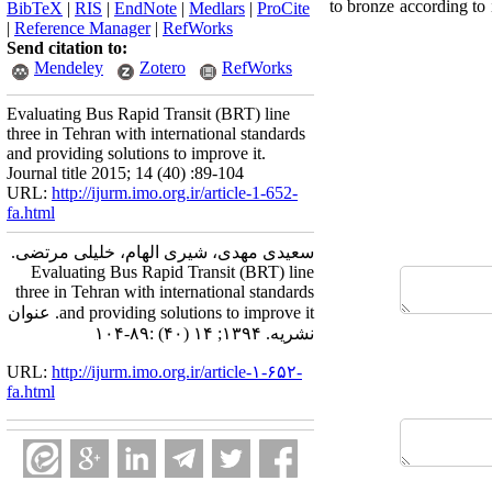
to bronze according to 
BibTeX
|
RIS
|
EndNote
|
Medlars
|
ProCite
|
Reference Manager
|
RefWorks
Send citation to:
Mendeley
Zotero
RefWorks
Evaluating Bus Rapid Transit (BRT) line
three in Tehran with international standards
and providing solutions to improve it.
Journal title 2015; 14 (40) :89-104
URL:
http://ijurm.imo.org.ir/article-1-652-
fa.html
سعیدی مهدی، شیری الهام، خلیلی مرتضی.
Evaluating Bus Rapid Transit (BRT) line
three in Tehran with international standards
and providing solutions to improve it. عنوان
نشریه. ۱۳۹۴; ۱۴ (۴۰) :۸۹-۱۰۴
URL:
http://ijurm.imo.org.ir/article-۱-۶۵۲-
fa.html