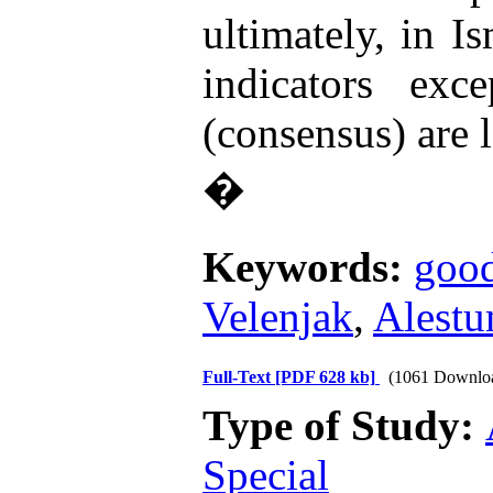
ultimately, in I
indicators exc
(consensus) are 
�
Keywords:
good
Velenjak
,
Alest
Full-Text
[PDF 628 kb]
(1061 Downlo
Type of Study:
Special