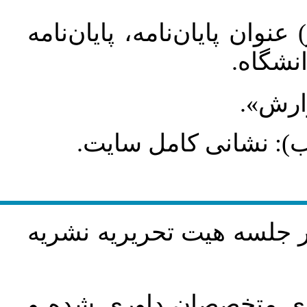
عنوان پایان‌نامه، پایان‌نامه
انشگاه
گزارش
طلب): نشانی کامل سایت
در جلسه هيت تحريريه نشريه
اري متخصصان داوري شده و