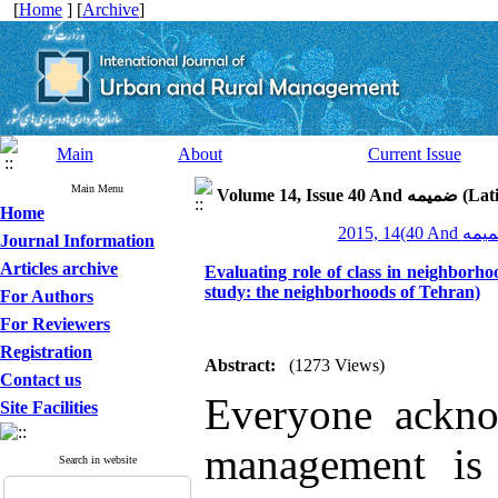
[
Home
] [
Archive
]
Main
About
Current Issue
Main Menu
Volume 14, I
Home
Journal Information
Articles archive
Evaluating role of class in neighbor
study: the neighborhoods of Tehran)
For Authors
For Reviewers
Registration
Abstract:
(1273 Views)
Contact us
Everyone ackno
Site Facilities
management is
Search in website