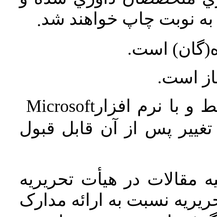
ه نوبت چاپ خواهند شد
.
ه(گان) است
جاز است
Microsoft
 و با نرم افزار
غییر پس از آن قابل قبول
 مقالات در هیأت تحریریه
یریه نسبت به ارائه مدارک