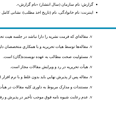
گزارش: نام سازمان (سال انتشار) «نام گزارش».
اینترنت: نام خانوادگی، نام (تاریخ اخذ مطلب): نشانی کامل 
مقاله‌اي كه فرمت نشريه را دارا نباشد در جلسه هيت ت
مقاله‌ها توسط هیات تحريريه و با همکاري متخصصان د
مسئوليت صحت مطالب به عهده نويسنده(گان) است.
هيأت تحريريه در رد و ويرايش مقالات مجاز است.
مقاله پس از پذيرش نهايي باید بدون غلط و با نرم افزار
rd
مستندات و مدارک مربوط به داوری کلیه مقالات در هیأت 
عدم رعایت شیوه نامه فوق موجب تأخیر در پذیرش و رفت 