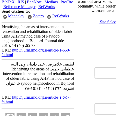
worn-out area zones i
BibTeX
|
RIS
|
EndNote
|
Medlars
|
ProCite
optimally, while preser
|
Reference Manager
|
RefWorks
worn-out area. 
Send citation to:
Mendeley
Zotero
RefWorks
Site Selec
Identifying the areas of intervention in
renovation and rehabilitation of olden fabric
using AHP method case of Paytoop
neighborhood in Bojnord. Journal title
2015; 14 (40) :65-78
URL:
http://ijurm.imo.org.ir/article-1-650-
fa.html
لطیفی غلامرضا، علی دادیان ولی الله،
عطقایی حمید. Identifying the areas of
intervention in renovation and rehabilitation
of olden fabric using AHP method case of
Paytoop neighborhood in Bojnord. عنوان
نشریه. ۱۳۹۴; ۱۴ (۴۰) :۶۵-۷۸
URL:
http://ijurm.imo.org.ir/article-۱-۶۵۰-
fa.html