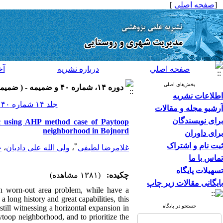
[
صفحه اصلی
]
صفحه اصلي
درباره نشريه
آخ
بخش‌های اصلی
دوره ۱۴، شماره ۴۰ و ضميمه - ( ضميمه لاتين ۱۳۹۴ )
اطلاعات نشریه
جلد ۱۴ شماره ۴۰ و ضميمه صفحات ۷۸-۶۵
آرشیو مجله و مقالات
برای نویسندگان
bric using AHP method case of Paytoop
neighborhood in Bojnord
برای داوران
ثبت نام و اشتراک
*
غلامرضا لطیفی
،
ولی الله علی دادیان
،
ح
تماس با ما
تسهیلات پایگاه
چکیده:
(۱۳۸۱ مشاهده)
بایگانی مقالات زیر چاپ
h worn-out area problem, while have a
a long history and great capabilities, this
جستجو در پایگاه
ill witnessing a horizontal expansion in
aytoop neighborhood, and to prioritize the