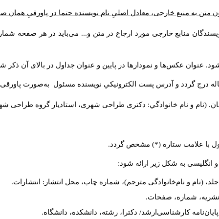
ن متن به منبع خارجی، معادل اصلیِ نام نویسنده حتما در پاورقیِ همان 
سندگان منابع خارجی مورد ارجاع در متن و... می‌باید در هر صفحه شمار
د. عنوان عکس‌ها و نمودارها در پایین و عنوان جداول در بالای آن ذکر شو
له درج گردد و آدرس پست الكترونيكي نويسنده مسئول به‌صورت پاورقی ذ
ن. (نام و نام خانوادگي: دکتری طراحی شهری، استادیار گروه
طراحی شهری،
ول با علامت ستاره (*) مشخص گردد.
و انگلیسی به شکل زیر ارائه شود:
لد، (نام و نام‌خانوادگی مترجم)، شماره چاپ، محل انتشار: انتشارات.
م نشریه، شماره، صفحات.
، پایان‌نامه کارشناسی‌ارشد/ دکترا، رشته، دانشکده، دانشگاه.