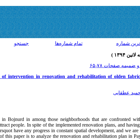
رين شماره
تمام شماره‌ها
جستجو
s of intervention in renovation and rehabilitation of olden fa
مید عطقایی
 in Bojnurd in among those neighborhoods that are confronted wit
attract people. In spite of the implemented renovation plans, and having 
quot have any progress in constant spatial development, and we are st
 of this paper is to analyze the renovation and rehabilitation plan in P