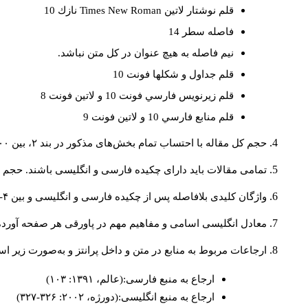
قلم نوشتار لاتين
Times New Roman
نازك 10
فاصله سطر 14
نيم فاصله به هيچ عنوان در كل متن نباشد.
قلم جداول و شكلها فونت 10
قلم زيرنويس فارسي فونت 10 و لاتين فونت 8
قلم منابع فارسي 10 و لاتين فونت 9
حجم کل مقاله با احتساب تمام بخش‌های مذکور در بند ۲، بین ۶۰۰۰ تا ۸۰۰۰کلمه باشد.
تمامی مقالات باید دارای چکیده فارسی و انگلیسی باشند. حجم هر دو چکیده کمتر از ۲۰۰ 
واژگان کلیدی بلافاصله پس از چکیده فارسی و انگلیسی و بین ۴-۶ کلمه نوشته شود.
معادل انگلیسی اسامی و مفاهیم مهم در پاورقی هر صفحه آورده
ارجاعات مربوط به منابع در متن و داخل پرانتز و به‌صورت زیر ا
ارجاع به منبع فارسی:(عالم، ۱۳۹۱: ۱۰۳)
ارجاع به منبع انگلیسی:(دورژه، ۲۰۰۲: ۳۲۶-۳۲۷)