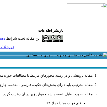
بازنشر اطلاعات
این مقاله تحت شرایط
ense
دوره 14، شماره 40 و ضميمه - ( ضميمه لاتين 1394 )
مقاله پژوهشی و در زمینه محورهاي مرتبط با مطالعات حوزه مد
مقاله به‌ترتیب باید دارای بخش‌های چکیده فارسی، مقدمه، چارچو
مقاله بصورت فايل
word
باشد و موارد زير در آن رعايت گردد:
قلم فونت ميترا نازك 12