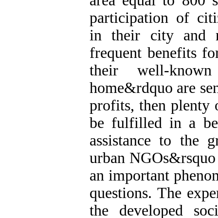
area equal to 800 s
participation of cit
in their city and 
frequent benefits fo
their well-know
home&rdquo are sensi
profits, then plenty 
be fulfilled in a b
assistance to the 
urban NGOs&rsquo pa
an important phenom
questions. The expe
the developed soci