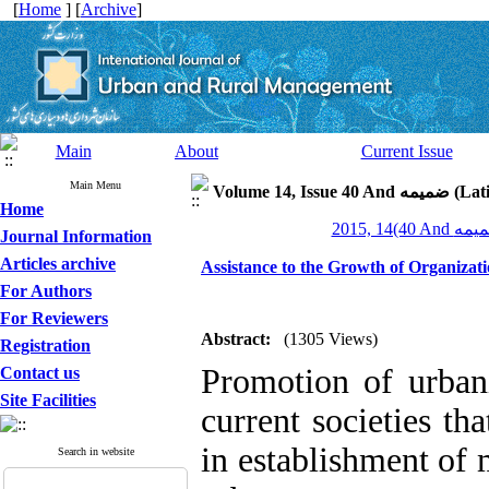
[
Home
] [
Archive
]
Main
About
Current Issue
Main Menu
Volume 14, I
Home
Journal Information
Articles archive
Assistance to the Growth of Organiza
For Authors
For Reviewers
Abstract:
(1305 Views)
Registration
Promotion of urbani
Contact us
Site Facilities
current societies tha
in establishment of
Search in website