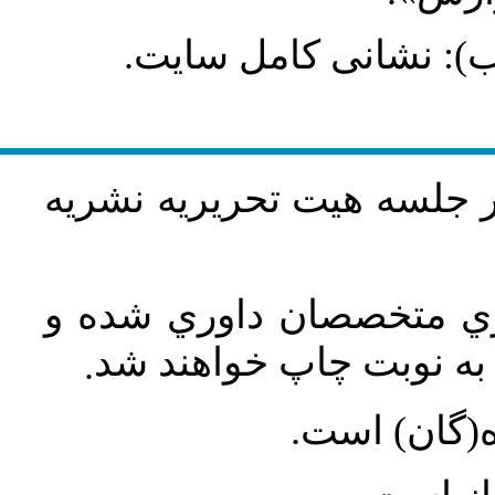
طلب): نشانی کامل سایت
در جلسه هيت تحريريه نشريه
اري متخصصان داوري شده و
ه نوبت چاپ خواهند شد
.
ه(گان) است