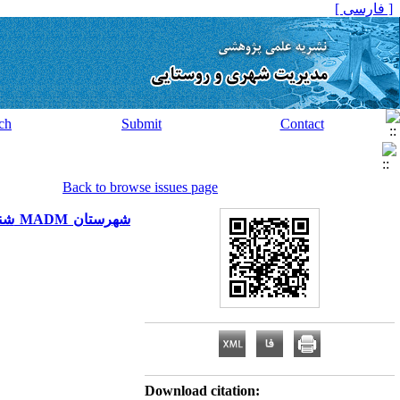
[ فارسی ]
ch
Submit
Contact
Back to browse issues page
شنا
Download citation: