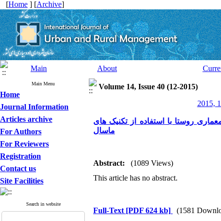
[
Home
] [
Archive
]
Main
About
Curre
Main Menu
Volume 14, Issue 40 (12-2015)
Home
2015, 1
Journal Information
Articles archive
ا با استفاده از تکنیک های MADM شهرستان
ماسال
For Authors
For Reviewers
Registration
Abstract:
(1089 Views)
Contact us
This article has no abstract.
Site Facilities
Search in website
Full-Text
[PDF 624 kb]
(1581 Downlo