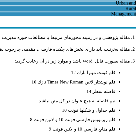
مقاله پژوهشی و در زمینه محورهاي مرتبط با مطالعات حوزه مديريت 
مقاله به‌ترتیب باید دارای بخش‌های چکیده فارسی، مقدمه، چارچوب نظری
مقاله بصورت فايل
word
باشد و موارد زير در آن رعايت گردد:
قلم فونت ميترا نازك 12
قلم نوشتار لاتين
Times New Roman
نازك 10
فاصله سطر 14
نيم فاصله به هيچ عنوان در كل متن نباشد.
قلم جداول و شكلها فونت 10
قلم زيرنويس فارسي فونت 10 و لاتين فونت 8
قلم منابع فارسي 10 و لاتين فونت 9