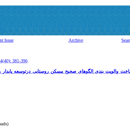
nt Issue
Archive
Sear
4(40): 381-396
خت والویت بندی الگوهای صحیح مسکن روستایی درتوسعه پایدار معماری روست
ads)