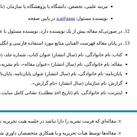
مرتبه علمی، تخصص، دانشگاه یا پژوهشگاه یا سازمان. (نا
a.a@aaaa
نويسنده مسئول:
در پايين صفحه
در صورتی‌که مقاله بیش از یک نویسنده دارد، نویسنده مسئول با
در پایان مقاله فهرست الفبایی منابع مورد استفاده فارسی و انگل
کتاب: نام خانوادگی، نام (سال انتشار) عنوان کتاب، شماره جلد، (ن
مقاله: نام خانوادگی، نام (سال انتشار) «عنوان مقاله»، نام نشری
پایان‌نامه: نام خانوادگی، نام (سال انتشار) عنوان پایان‌نامه، پایا
گزارش: نام سازمان (سال انتشار) «نام گزارش».
اینترنت: نام خانوادگی، نام (تاریخ اخذ مطلب): نشانی کامل سایت.
مقاله‌اي كه فرمت نشريه را دارا نباشد در جلسه هيت تحريريه
مقاله‌ها توسط هیات تحريريه و با همکاري متخصصان داوري 