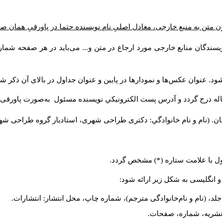
ن متن به منبع خارجی، معادل اصلیِ نام نویسنده حتما در پاورقیِ همان 
سندگان منابع خارجی مورد ارجاع در متن و... می‌باید در هر صفحه شمار
د. عنوان عکس‌ها و نمودارها در پایین و عنوان جداول در بالای آن ذکر شو
له درج گردد و آدرس پست الكترونيكي نويسنده مسئول به‌صورت پاورقی ذ
ن. (نام و نام خانوادگي: دکتری طراحی شهری، استادیار گروه
طراحی شهری،
ول با علامت ستاره (*) مشخص گردد.
و انگلیسی به شکل زیر ارائه شود:
لد، (نام و نام‌خانوادگی مترجم)، شماره چاپ، محل انتشار: انتشارات.
م نشریه، شماره، صفحات.