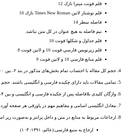
قلم فونت ميترا نازك 12
قلم نوشتار لاتين
Times New Roman
نازك 10
فاصله سطر 14
نيم فاصله به هيچ عنوان در كل متن نباشد.
قلم جداول و شكلها فونت 10
قلم زيرنويس فارسي فونت 10 و لاتين فونت 8
قلم منابع فارسي 10 و لاتين فونت 9
حجم کل مقاله با احتساب تمام بخش‌های مذکور در بند ۲، بین ۶۰۰۰ تا ۸۰۰۰کلمه باشد.
تمامی مقالات باید دارای چکیده فارسی و انگلیسی باشند. حجم هر دو چکیده کمتر از ۲۰۰ 
واژگان کلیدی بلافاصله پس از چکیده فارسی و انگلیسی و بین ۴-۶ کلمه نوشته شود.
معادل انگلیسی اسامی و مفاهیم مهم در پاورقی هر صفحه آورده
ارجاعات مربوط به منابع در متن و داخل پرانتز و به‌صورت زیر ا
ارجاع به منبع فارسی:(عالم، ۱۳۹۱: ۱۰۳)