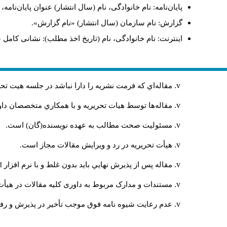
پایان‌نامه: نام خانوادگی، نام (سال انتشار) عنوان پایان‌نامه
گزارش: نام سازمان (سال انتشار) «نام گزارش».
اینترنت: نام خانوادگی، نام (تاریخ اخذ مطلب): نشانی کامل 
مقاله‌اي كه فرمت نشريه را دارا نباشد در جلسه هيت ت
مقاله‌ها توسط هیات تحريريه و با همکاري متخصصان د
مسئوليت صحت مطالب به عهده نويسنده(گان) است.
هيأت تحريريه در رد و ويرايش مقالات مجاز است.
مقاله پس از پذيرش نهايي باید بدون غلط و با نرم افزار
rd
مستندات و مدارک مربوط به داوری کلیه مقالات در هیأت 
عدم رعایت شیوه نامه فوق موجب تأخیر در پذیرش و رفت 