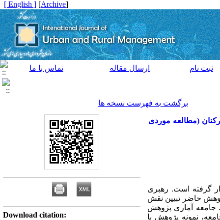
[ English ]
]
Archive
[
ثبت نام
ارسال مقاله
تماس با ما
برگشت به فهرست نسخه ها
کنان (مطالعه موردی
ار گرفته است. رهبری
پژوهش حاضر تبیین نقش
. جامعه آماری پژوهش
Download citation:
فر) که به دلیل محدود بودن جامعه، نمونه پژوهش با