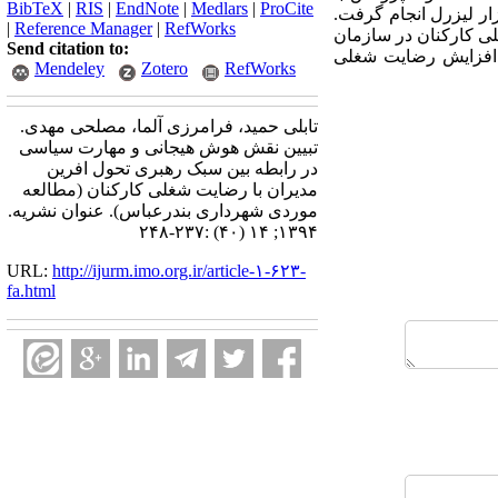
BibTeX
|
RIS
|
EndNote
|
Medlars
|
ProCite
ار لیزرل انجام گرفت.
|
Reference Manager
|
RefWorks
ی کارکنان در سازمان
Send citation to:
ه افزایش رضایت شغلی
Mendeley
Zotero
RefWorks
تابلی حمید، فرامرزی آلما، مصلحی مهدی.
تبیین نقش هوش هیجانی و مهارت سیاسی
در رابطه بین سبک رهبری تحول افرین
مدیران با رضایت شغلی کارکنان (مطالعه
موردی شهرداری بندرعباس). عنوان نشریه.
۱۳۹۴; ۱۴ (۴۰) :۲۳۷-۲۴۸
URL:
http://ijurm.imo.org.ir/article-۱-۶۲۳-
fa.html