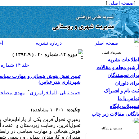
[
صفحه اصلی
]
صفحه اصلي
درباره نشريه
آخ
بخش‌های اصلی
دوره ۱۴، شماره ۴۰ - ( ۹-۱۳۹۴ )
اطلاعات نشریه
جلد ۱۴ شماره ۴۰ صفحات ۲۴۸-۲۳۷
آرشیو مجله و مقالات
برای نویسندگان
تبیین نقش هوش هیجانی و مهارت سیاسی
شهرداری بندرعباس)
برای داوران
ثبت نام و اشتراک
*
حمید تابلی
،
آلما فرامرزی
،
مهدی مصلح
تماس با ما
تسهیلات پایگاه
چکیده:
(۱۰۶۰ مشاهده)
بایگانی مقالات زیر چاپ
رهبری تحول‌آفرین یکی از پارادایم‌ها
تحول‌آفرین، رضایت زیردستان و اعتماد آ
جستجو در پایگاه
هوش هیجانی و مهارت سیاسی در رابطه 