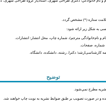
م و نام خانوادگي: دکتری طراحی شهری، استادیار گروه
طراحی شهری، دانشکد
 علامت ستاره (*) مشخص گردد.
یسی به شکل زیر ارائه شود:
ام و نام‌خانوادگی مترجم)، شماره چاپ، محل انتشار: انتشارات.
ه، شماره، صفحات.
ن‌نامه کارشناسی‌ارشد/ دکترا، رشته، دانشکده، دانشگاه.
توضیح
 نشريه مطرح نمي‌شود
.
شده و در صورت تصويب بر طبق ضوابط نشريه به نوبت چاپ خواهند شد
.