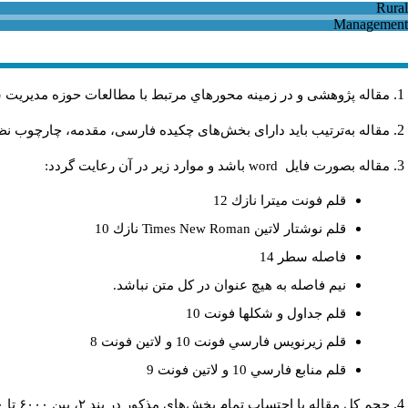
مقاله پژوهشی و در زمینه محورهاي مرتبط با مطالعات حوزه مديريت 
مقاله به‌ترتیب باید دارای بخش‌های چکیده فارسی، مقدمه، چارچوب نظری
مقاله بصورت فايل
word
باشد و موارد زير در آن رعايت گردد:
قلم فونت ميترا نازك 12
قلم نوشتار لاتين
Times New Roman
نازك 10
فاصله سطر 14
نيم فاصله به هيچ عنوان در كل متن نباشد.
قلم جداول و شكلها فونت 10
قلم زيرنويس فارسي فونت 10 و لاتين فونت 8
قلم منابع فارسي 10 و لاتين فونت 9
حجم کل مقاله با احتساب تمام بخش‌های مذکور در بند ۲، بین ۶۰۰۰ تا ۸۰۰۰کلمه باشد.