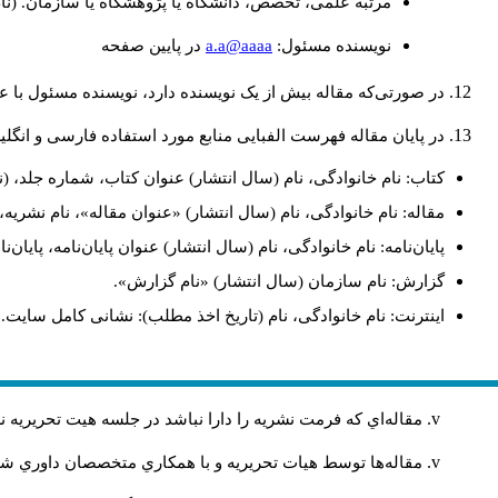
مرتبه علمی، تخصص، دانشگاه یا پژوهشگاه یا سازمان. (نا
a.a@aaaa
نويسنده مسئول:
در پايين صفحه
در صورتی‌که مقاله بیش از یک نویسنده دارد، نویسنده مسئول با
در پایان مقاله فهرست الفبایی منابع مورد استفاده فارسی و انگل
کتاب: نام خانوادگی، نام (سال انتشار) عنوان کتاب، شماره جلد، (ن
مقاله: نام خانوادگی، نام (سال انتشار) «عنوان مقاله»، نام نشری
پایان‌نامه: نام خانوادگی، نام (سال انتشار) عنوان پایان‌نامه، پایا
گزارش: نام سازمان (سال انتشار) «نام گزارش».
اینترنت: نام خانوادگی، نام (تاریخ اخذ مطلب): نشانی کامل سایت.
مقاله‌اي كه فرمت نشريه را دارا نباشد در جلسه هيت تحريريه
مقاله‌ها توسط هیات تحريريه و با همکاري متخصصان داوري 