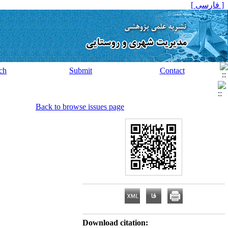
[ فارسی ]
ch
Submit
Contact
Back to browse issues page
Download citation: