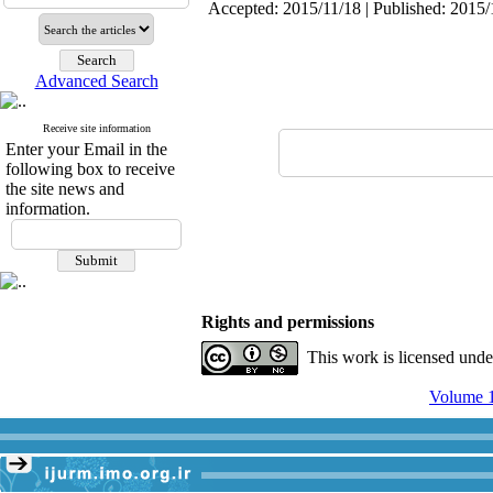
Accepted: 2015/11/18 | Published: 2015/
Advanced Search
Receive site information
Enter your Email in the
following box to receive
the site news and
information.
Rights and permissions
This work is licensed und
Volume 1