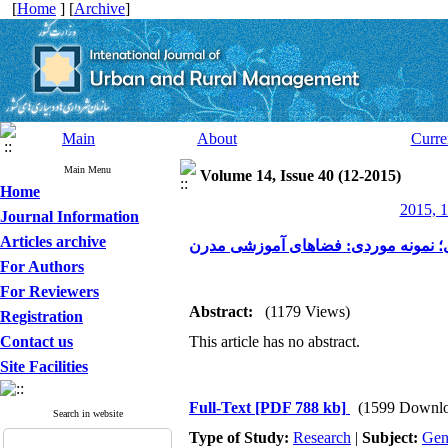
[
Home
] [
Archive
]
Main
About
Curre
Main Menu
Volume 14, Issue 40 (12-2015)
Home
2015, 1
Journal Information
Articles archive
نمونه موردی: فضاهای آموزشی مدرن
For Authors
For Reviewers
Abstract:
(1179 Views)
Registration
Contact us
This article has no abstract.
Site Facilities
Full-Text
[PDF 788 kb]
(1599 Downlo
Search in website
Type of Study:
Research
|
Subject:
Gen