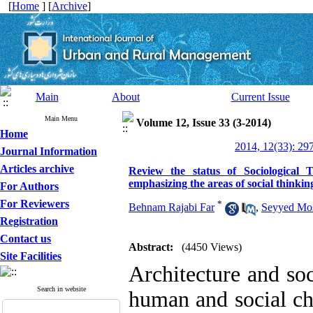
[
Home
] [
Archive
]
Main
About
Current Issue
Main Menu
Volume 12, Issue 33 (3-2014)
Home
2014, 12(33): 29
Journal Information
Articles archive
Review the status of Sociological T
emphasizing the areas of social thinkin
For Authors
For Reviewers
*
Behnam Rajabi Far
,
Seyyed Mo
Registration
Contact us
Abstract:
(4450 Views)
Site Facilities
Architecture and soc
Search in website
human and social ch