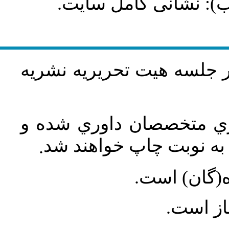
طلب): نشانی کامل سایت
در جلسه هيت تحريريه نشريه
اري متخصصان داوري شده و
ه نوبت چاپ خواهند شد
.
ه(گان) است
جاز است