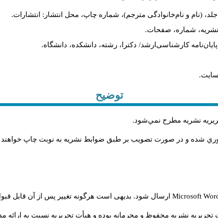
لد، (نام و نام‌خانوادگی مترجم)، شماره چاپ، محل انتشار: انتشارات.
م نشریه، شماره، صفحات.
، پایان‌نامه کارشناسی‌ارشد/ دکترا، رشته، دانشکده، دانشگاه.
سایت.
توضیح
حريريه نشريه مطرح نمي‌شود
.
اوري شده و در صورت تصويب بر طبق ضوابط نشريه به نوبت چاپ خواهند
Microsoft Wo
ارسال شود. بدیهی است هرگونه تغییر پس از آن قابل قبول
تحریریه نشریه محفوظ و محرمانه بوده و هیأت تحریریه نسبت به ارائه مدا