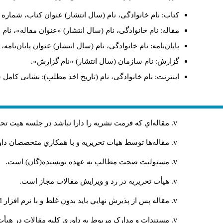
کتاب: نام خانوادگی، نام (سال انتشار) عنوان کتاب، شماره ج
مقاله: نام خانوادگی، نام (سال انتشار) «عنوان مقاله»، نا
پایان‌نامه: نام خانوادگی، نام (سال انتشار) عنوان پایان‌نامه
گزارش: نام سازمان (سال انتشار) «نام گزارش».
اینترنت: نام خانوادگی، نام (تاریخ اخذ مطلب): نشانی کامل 
مقاله‌اي كه فرمت نشريه را دارا نباشد در جلسه هيت ت
مقاله‌ها توسط هیات تحريريه و با همکاري متخصصان د
مسئوليت صحت مطالب به عهده نويسنده(گان) است.
هيأت تحريريه در رد و ويرايش مقالات مجاز است.
مقاله پس از پذيرش نهايي باید بدون غلط و با نرم افزار
rd
مستندات و مدارک مربوط به داوری کلیه مقالات در هیأت 