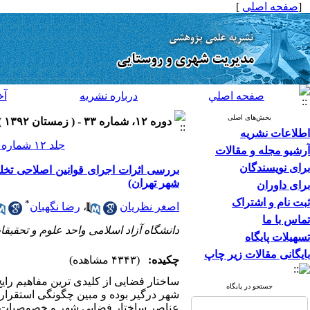
[
صفحه اصلی
]
صفحه اصلي
درباره نشريه
آخ
بخش‌های اصلی
دوره ۱۲، شماره ۳۳ - ( زمستان ۱۳۹۲ )
اطلاعات نشریه
جلد ۱۲ شماره ۳۳ صفحات ۲۹۶-۲۷۹
آرشیو مجله و مقالات
برای نویسندگان
بررسی اثرات اجرای قوانین اصلاحی تخلف
شهر تهران)
برای داوران
ثبت نام و اشتراک
*
اصغر نظریان
،
رضا نگهبان
تماس با ما
دانشگاه آزاد اسلامی واحد علوم و تحقیقا
تسهیلات پایگاه
بایگانی مقالات زیر چاپ
چکیده:
(۴۳۴۳ مشاهده)
ساختار فضایی از کلیدی ترین مفاهیم را
جستجو در پایگاه
شهر درگیر بوده و مبین چگونگی استقر
عناصر ساختار فضایی شهر و خصوصیات هر 