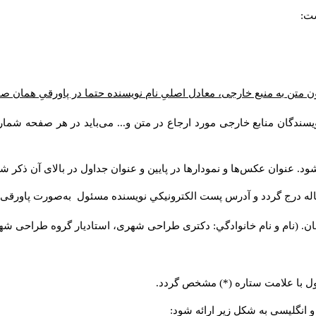
ست:
ن متن به منبع خارجی، معادل اصلیِ نام نویسنده حتما در پاورقیِ همان 
سندگان منابع خارجی مورد ارجاع در متن و... می‌باید در هر صفحه شمار
د. عنوان عکس‌ها و نمودارها در پایین و عنوان جداول در بالای آن ذکر شو
له درج گردد و آدرس پست الكترونيكي نويسنده مسئول به‌صورت پاورقی ذ
ن. (نام و نام خانوادگي: دکتری طراحی شهری، استادیار گروه
طراحی شهری،
ول با علامت ستاره (*) مشخص گردد.
و انگلیسی به شکل زیر ارائه شود: