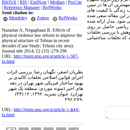
BibTeX
|
RIS
|
EndNote
|
Medlars
|
ProCite
مترین آن ها در تبیین
|
Reference Manager
|
RefWorks
 زندگی با کیفیت های
Send citation to:
در این مقاله سعی شده
Mendeley
Zotero
RefWorks
 شود. مدل ارائه شده
بع ریاضی حاصل بر روی
Nazarian A, Negagbaan R. Effects of
پژوهش با بررسی تخلفات
physical violence law reform to improve the
ان می دهد که تخلفات ساختمانی
physical structure of Tehran in recent
decades (Case Study: Tehran city area).
Journal title 2014; 12 (33) :279-296
URL:
http://ijurm.imo.org.ir/article-1-587-
fa.html
نظریان اصغر، نگهبان رضا. بررسی اثرات
اجرای قوانین اصلاحی تخلفات کالبدی بر
بهبود ساختار فیزیکی شهر تهران در دهه
های اخیر (نمونه موردی: منطقه یک شهر
تهران). عنوان نشریه. ۱۳۹۲; ۱۲ (۳۳)
:۲۷۹-۲۹۶
URL:
http://ijurm.imo.org.ir/article-۱-۵۸۷-
fa.html