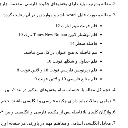
مقاله به‌ترتیب باید دارای بخش‌های چکیده فارسی، مقدمه، چارچو
مقاله بصورت فايل
word
باشد و موارد زير در آن رعايت گردد:
قلم فونت ميترا نازك 12
قلم نوشتار لاتين
Times New Roman
نازك 10
فاصله سطر 14
نيم فاصله به هيچ عنوان در كل متن نباشد.
قلم جداول و شكلها فونت 10
قلم زيرنويس فارسي فونت 10 و لاتين فونت 8
قلم منابع فارسي 10 و لاتين فونت 9
حجم کل مقاله با احتساب تمام بخش‌های مذکور در بند ۲، بین ۶۰۰۰ تا ۸۰۰۰کلمه باشد.
تمامی مقالات باید دارای چکیده فارسی و انگلیسی باشند. حجم هر دو چکیده کمتر از ۲۰۰ 
واژگان کلیدی بلافاصله پس از چکیده فارسی و انگلیسی و بین ۴-۶ کلمه نوشته شود.
معادل انگلیسی اسامی و مفاهیم مهم در پاورقی هر صفحه آورده