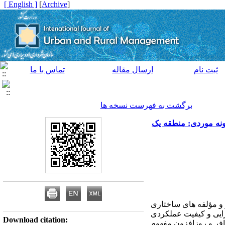
[ English ]
]
Archive
[
ثبت نام
ارسال مقاله
تماس با ما
برگشت به فهرست نسخه ها
مونه موردی: منطقه یک
 و مؤلفه های ساختاری
ایی و کیفیت عملکردی
Download citation:
افر و روزافزون مفهوم