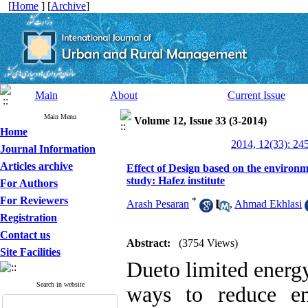
[
Home
] [
Archive
]
Main
About
Current Issue
Main Menu
Volume 12, Issue 33 (3-2014)
Home
2014, 12(33): 24
Journal Information
Articles archive
Effect of Design based on the environm
study: Hafez institute
For Authors
For Reviewers
*
Arash Pesaran
,
Ahmad Ekhlasi
Registration
Contact us
Abstract:
(3754 Views)
Site Facilities
Due‌to limited energy
Search in website
ways to reduce en