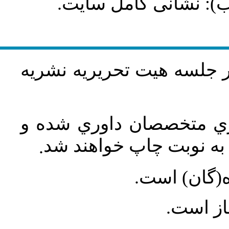
طلب): نشانی کامل سایت
در جلسه هيت تحريريه نشريه
اري متخصصان داوري شده و
ه نوبت چاپ خواهند شد
.
ه(گان) است
جاز است