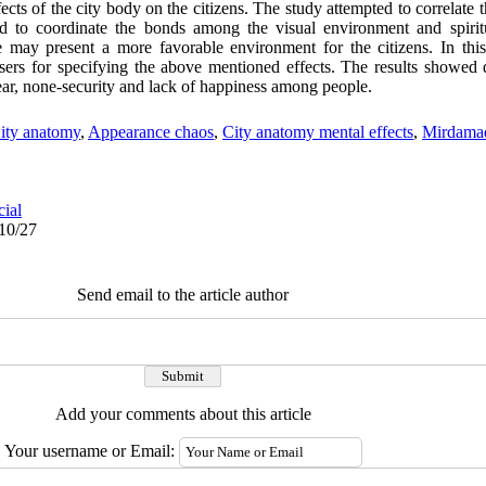
ects of the city body on the citizens. The study attempted to correlate t
 to coordinate the bonds among the visual environment and spiritu
 may present a more favorable environment for the citizens. In thi
sers for specifying the above mentioned effects. The results showed di
fear, none-security and lack of happiness among people.
ity anatomy
,
Appearance chaos
,
City anatomy mental effects
,
Mirdamad
cial
/10/27
Send email to the article author
Add your comments about this article
Your username or Email: