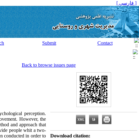
[ فارسی ]
ch
Submit
Contact
Back to browse issues page
ychological perception.
provement. However, the
ethod and approach that
ovide people whit a two-
en conducted in order to
Download citation: