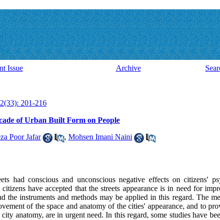
nt Issue
Archive
Sear
2(33): 201-216
acade of Urban Built Form on People
a Poor Jafar
,
Mohsen Imani Naini
reets had conscious and unconscious negative effects on citizens' ps
citizens have accepted that the streets appearance is in need for im
nd the instruments and methods may be applied in this regard. The m
rovement of the space and anatomy of the cities' appearance, and to pr
he city anatomy, are in urgent need. In this regard, some studies have be