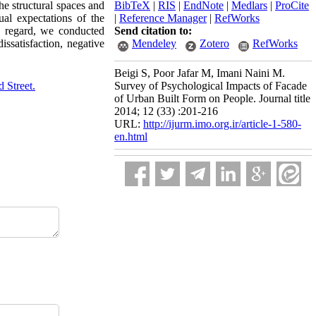
he structural spaces and
BibTeX
|
RIS
|
EndNote
|
Medlars
|
ProCite
al expectations of the
|
Reference Manager
|
RefWorks
s regard, we conducted
Send citation to:
ssatisfaction, negative
Mendeley
Zotero
RefWorks
Beigi S, Poor Jafar M, Imani Naini M.
 Street.
Survey of Psychological Impacts of Facade
of Urban Built Form on People. Journal title
2014; 12 (33) :201-216
URL:
http://ijurm.imo.org.ir/article-1-580-
en.html