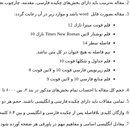
مقاله به‌ترتیب باید دارای بخش‌های چکیده فارسی، مقدمه، چارچوب نظری
مقاله بصورت فايل
word
باشد و موارد زير در آن رعايت گردد:
قلم فونت ميترا نازك 12
قلم نوشتار لاتين
Times New Roman
نازك 10
فاصله سطر 14
نيم فاصله به هيچ عنوان در كل متن نباشد.
قلم جداول و شكلها فونت 10
قلم زيرنويس فارسي فونت 10 و لاتين فونت 8
قلم منابع فارسي 10 و لاتين فونت 9
حجم کل مقاله با احتساب تمام بخش‌های مذکور در بند ۲، بین ۶۰۰۰ تا ۸۰۰۰کلمه باشد.
تمامی مقالات باید دارای چکیده فارسی و انگلیسی باشند. حجم هر دو چکیده کمتر از ۲۰۰ و بیشتر 
واژگان کلیدی بلافاصله پس از چکیده فارسی و انگلیسی و بین ۴-۶ کلمه نوشته شود.
معادل انگلیسی اسامی و مفاهیم مهم در پاورقی هر صفحه آورده شود.