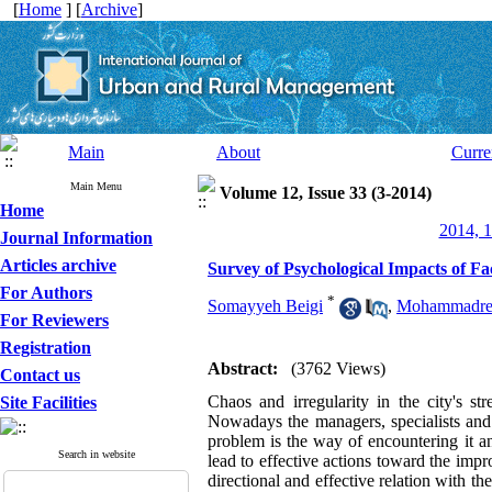
[
Home
] [
Archive
]
Main
About
Curre
Main Menu
Volume 12, Issue 33 (3-2014)
Home
2014, 1
Journal Information
Articles archive
Survey of Psychological Impacts of F
For Authors
*
Somayyeh Beigi
,
Mohammadrez
For Reviewers
Registration
Abstract:
(3762 Views)
Contact us
Chaos and irregularity in the city's st
Site Facilities
Nowadays the managers, specialists and 
problem is the way of encountering it a
Search in website
lead to effective actions toward the imp
directional and effective relation with t