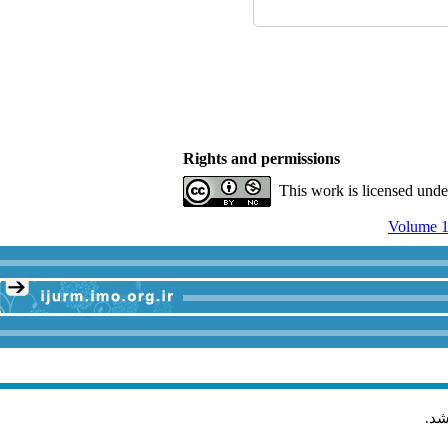
Rights and permissions
This work is licensed und
Volume 1
شد
.