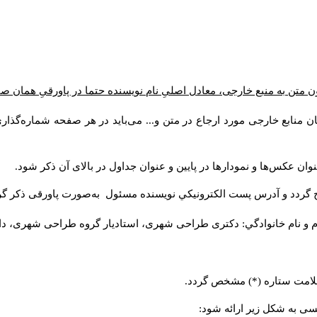
ن متن به منبع خارجی، معادل اصلیِ نام نویسنده حتما در پاورقیِ همان 
 منابع خارجی مورد ارجاع در متن و... می‌باید در هر صفحه شماره‌گذار
ان عکس‌ها و نمودارها در پایین و عنوان جداول در بالای آن ذکر شود.
 گردد و آدرس پست الكترونيكي نويسنده مسئول به‌صورت پاورقی ذکر گر
م و نام خانوادگي: دکتری طراحی شهری، استادیار گروه
طراحی شهری، دانشکد
 علامت ستاره (*) مشخص گردد.
یسی به شکل زیر ارائه شود: