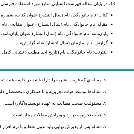
در پایان مقاله فهرست الفبایی منابع مورد استفاده فارسی 
کتاب: نام خانوادگی، نام (سال انتشار) عنوان کتاب، شماره ج
مقاله: نام خانوادگی، نام (سال انتشار) «عنوان مقاله»، نا
پایان‌نامه: نام خانوادگی، نام (سال انتشار) عنوان پایان‌نامه
گزارش: نام سازمان (سال انتشار) «نام گزارش».
اینترنت: نام خانوادگی، نام (تاریخ اخذ مطلب): نشانی کامل 
مقاله‌اي كه فرمت نشريه را دارا نباشد در جلسه هيت ت
مقاله‌ها توسط هیات تحريريه و با همکاري متخصصان د
مسئوليت صحت مطالب به عهده نويسنده(گان) است.
هيأت تحريريه در رد و ويرايش مقالات مجاز است.
مقاله پس از پذيرش نهايي باید بدون غلط و با نرم افزار
rd