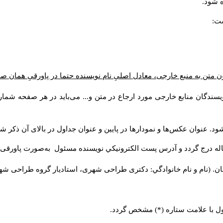
 شود.
ست:
ن متن به منبع خارجی، معادل اصلیِ نام نویسنده حتما در پاورقیِ همان 
سندگان منابع خارجی مورد ارجاع در متن و... می‌باید در هر صفحه شمار
د. عنوان عکس‌ها و نمودارها در پایین و عنوان جداول در بالای آن ذکر شو
له درج گردد و آدرس پست الكترونيكي نويسنده مسئول به‌صورت پاورقی ذ
ن. (نام و نام خانوادگي: دکتری طراحی شهری، استادیار گروه
طراحی شهری،
ول با علامت ستاره (*) مشخص گردد.