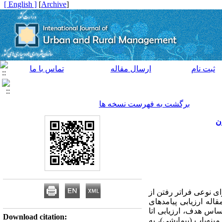
[ English ]
]
Archive
[
ثبت نام
ارسال مقاله
تماس با ما
برگشت به فهرست نسخه ها
ی نوعی فراتر رفتن از
له ارزیابی پیامدهای
وش تحقیق بر اساس هدف، ارزیابی اتا
Download citation:
نه‌یاب (پیمایشی)، به