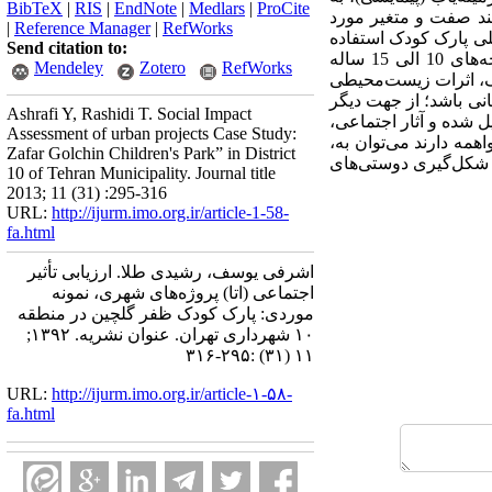
BibTeX
|
RIS
|
EndNote
|
Medlars
|
ProCite
ند صفت و متغیر مورد
|
Reference Manager
|
RefWorks
لی پارک کودک استفاده
Send citation to:
مکرر کودکان مجتمع‌های اطراف پارک از آن است. وجود زمین بازی برای کودکان که بیشتر برای فوتبال بچه‌های 10 الی 15 ساله
Mendeley
Zotero
RefWorks
رک، اثرات زیست‌محیطی
انی باشد؛ از جهت دیگر
Ashrafi Y, Rashidi T. Social Impact
ل شده و آثار اجتماعی،
Assessment of urban projects Case Study:
همه دارند می‌توان به،
Zafar Golchin Children's Park” in District
ی شکل‌گیری دوستی‌های
10 of Tehran Municipality. Journal title
2013; 11 (31) :295-316
URL:
http://ijurm.imo.org.ir/article-1-58-
fa.html
اشرفی یوسف، رشیدی طلا. ارزیابی تأثیر
اجتماعی (اتا) پروژ‌ه‌های شهری، نمونه
موردی: پارک کودک ظفر گلچین در منطقه
۱۰ شهرداری تهران. عنوان نشریه. ۱۳۹۲;
۱۱ (۳۱) :۲۹۵-۳۱۶
URL:
http://ijurm.imo.org.ir/article-۱-۵۸-
fa.html