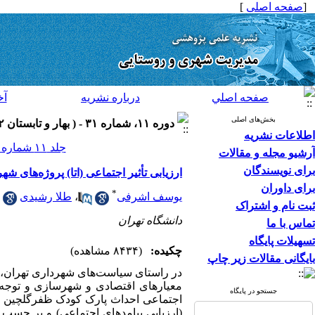
[
صفحه اصلی
]
صفحه اصلي
درباره نشريه
آخ
بخش‌های اصلی
دوره ۱۱، شماره ۳۱ - ( بهار و تابستان ۱۳۹۲ )
اطلاعات نشریه
جلد ۱۱ شماره ۳۱ صفحات ۳۱۶-۲۹۵
آرشیو مجله و مقالات
برای نویسندگان
ارزیابی تأثیر اجتماعی (اتا) پروژ‌ه‌های شهری، 
برای داوران
*
یوسف اشرفی
،
طلا رشیدی
ثبت نام و اشتراک
دانشگاه تهران
تماس با ما
تسهیلات پایگاه
چکیده:
(۸۴۳۴ مشاهده)
بایگانی مقالات زیر چاپ
در راستای سیاست‌های شهرداری تهران، در
معیارهای اقتصادی و شهرسازی و توجه ب
جستجو در پایگاه
(ارزیابی پیامدهای اجتماعی) و بر حسب م