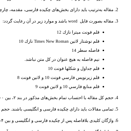
مقاله به‌ترتیب باید دارای بخش‌های چکیده فارسی، مقدمه، چارچو
مقاله بصورت فايل
word
باشد و موارد زير در آن رعايت گردد:
قلم فونت ميترا نازك 12
قلم نوشتار لاتين
Times New Roman
نازك 10
فاصله سطر 14
نيم فاصله به هيچ عنوان در كل متن نباشد.
قلم جداول و شكلها فونت 10
قلم زيرنويس فارسي فونت 10 و لاتين فونت 8
قلم منابع فارسي 10 و لاتين فونت 9
حجم کل مقاله با احتساب تمام بخش‌های مذکور در بند ۲، بین ۶۰۰۰ تا ۸۰۰۰کلمه باشد.
تمامی مقالات باید دارای چکیده فارسی و انگلیسی باشند. حجم هر دو چکیده کمتر از ۲۰۰ 
واژگان کلیدی بلافاصله پس از چکیده فارسی و انگلیسی و بین ۴-۶ کلمه نوشته شود.