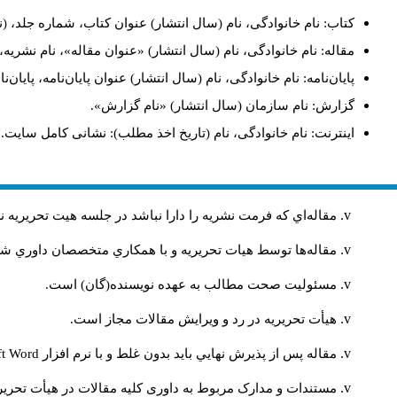
کتاب: نام خانوادگی، نام (سال انتشار) عنوان کتاب، شماره جلد، (ن
مقاله: نام خانوادگی، نام (سال انتشار) «عنوان مقاله»، نام نشری
پایان‌نامه: نام خانوادگی، نام (سال انتشار) عنوان پایان‌نامه، پایا
گزارش: نام سازمان (سال انتشار) «نام گزارش».
اینترنت: نام خانوادگی، نام (تاریخ اخذ مطلب): نشانی کامل سایت.
مقاله‌اي كه فرمت نشريه را دارا نباشد در جلسه هيت تحريريه
مقاله‌ها توسط هیات تحريريه و با همکاري متخصصان داوري 
مسئوليت صحت مطالب به عهده نويسنده(گان) است.
هيأت تحريريه در رد و ويرايش مقالات مجاز است.
مقاله پس از پذيرش نهايي باید بدون غلط و با نرم افزار
ft Word
مستندات و مدارک مربوط به داوری کلیه مقالات در هیأت تحریری