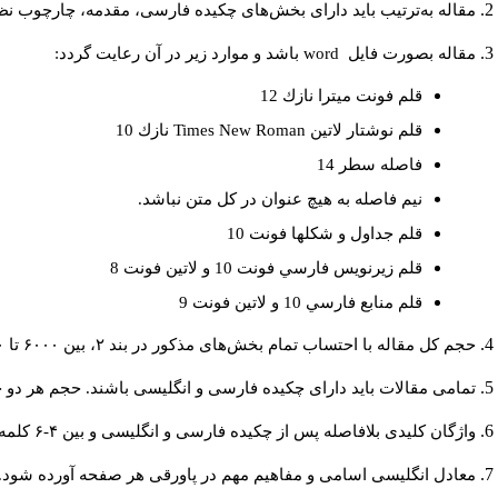
مقاله به‌ترتیب باید دارای بخش‌های چکیده فارسی، مقدمه، چارچوب نظری
مقاله بصورت فايل
word
باشد و موارد زير در آن رعايت گردد:
قلم فونت ميترا نازك 12
قلم نوشتار لاتين
Times New Roman
نازك 10
فاصله سطر 14
نيم فاصله به هيچ عنوان در كل متن نباشد.
قلم جداول و شكلها فونت 10
قلم زيرنويس فارسي فونت 10 و لاتين فونت 8
قلم منابع فارسي 10 و لاتين فونت 9
حجم کل مقاله با احتساب تمام بخش‌های مذکور در بند ۲، بین ۶۰۰۰ تا ۸۰۰۰کلمه باشد.
تمامی مقالات باید دارای چکیده فارسی و انگلیسی باشند. حجم هر دو چکیده کمتر از ۲۰۰ و بیشتر 
واژگان کلیدی بلافاصله پس از چکیده فارسی و انگلیسی و بین ۴-۶ کلمه نوشته شود.
معادل انگلیسی اسامی و مفاهیم مهم در پاورقی هر صفحه آورده شود.