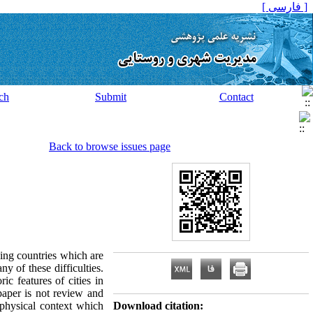
[ فارسی ]
ch
Submit
Contact
Back to browse issues page
ping countries which are
y of these difficulties.
ic features of cities in
 paper is not review and
a physical context which
Download citation: