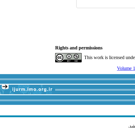
Rights and permissions
This work is licensed und
Volume 1
شد
.