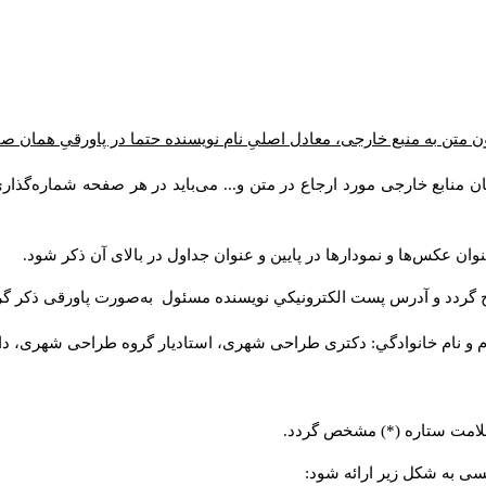
ن متن به منبع خارجی، معادل اصلیِ نام نویسنده حتما در پاورقیِ همان 
 منابع خارجی مورد ارجاع در متن و... می‌باید در هر صفحه شماره‌گذار
ان عکس‌ها و نمودارها در پایین و عنوان جداول در بالای آن ذکر شود.
 گردد و آدرس پست الكترونيكي نويسنده مسئول به‌صورت پاورقی ذکر گر
م و نام خانوادگي: دکتری طراحی شهری، استادیار گروه
طراحی شهری، دانشکد
 علامت ستاره (*) مشخص گردد.
یسی به شکل زیر ارائه شود: