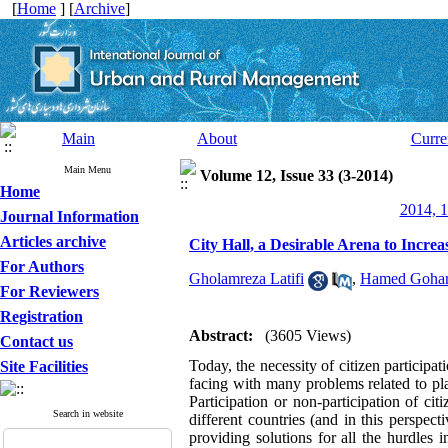
[
Home
] [
Archive
]
Main
About
Curre
Main Menu
Volume 12, Issue 33 (3-2014)
Home
2014, 1
Journal Information
Articles archive
City Hall, a Desirable Arena to Increa
For Authors
Gholamreza Latifi
,
Hamed Gohar
For Reviewers
Registration
Abstract:
(3605 Views)
Contact us
Today, the necessity of citizen participa
Site Facilities
facing with many problems related to pla
Participation or non-participation of cit
Search in website
different countries (and in this perspec
providing solutions for all the hurdles 