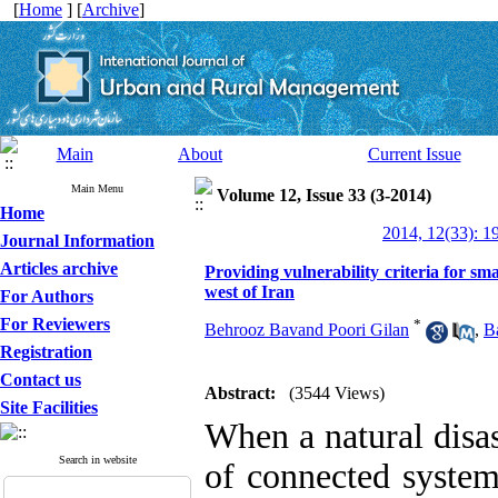
[
Home
] [
Archive
]
Main
About
Current Issue
Main Menu
Volume 12, Issue 33 (3-2014)
Home
2014, 12(33): 1
Journal Information
Articles archive
Providing vulnerability criteria for sma
west of Iran
For Authors
For Reviewers
*
Behrooz Bavand Poori Gilan
,
B
Registration
Contact us
Abstract:
(3544 Views)
Site Facilities
When a natural disast
Search in website
of connected system