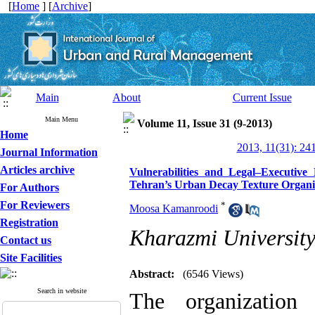
[
Home
] [
Archive
]
Main
About
Current Issue
Main Menu
Volume 11, Issue 31 (9-2013)
Home
2013, 11(31): 24
Journal Information
Articles archive
Vulnerabilities and Legal–Executiv
Tehran’s Urban Decay Texture Organi
For Authors
For Reviewers
*
Moosa Kamanroodi
Registration
Kharazmi Universit
Contact us
Site Facilities
Abstract:
(6546 Views)
Search in website
The organization