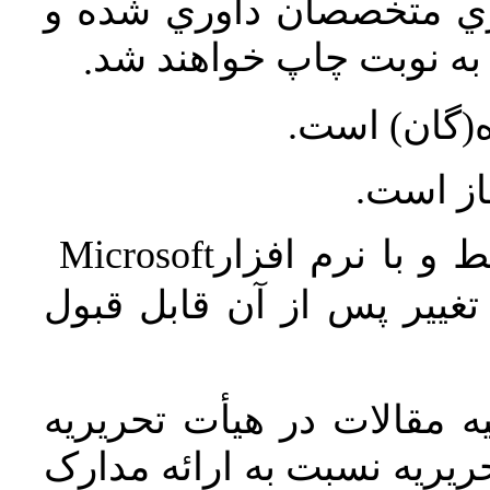
اري متخصصان داوري شده و
ه نوبت چاپ خواهند شد
.
ه(گان) است
جاز است
Microsoft
 و با نرم افزار
غییر پس از آن قابل قبول
 مقالات در هیأت تحریریه
یریه نسبت به ارائه مدارک