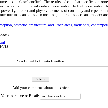
cuments and close benefited. The results indicate that specific compon
exclusive - an individual routine, coordination, lack of coordination, his
ower light, color and physical elements of continuity and repetition, spi
architecture that can be used in the design of urban spaces and modern arc
rception
,
aesthetic
,
architectural and urban areas
,
traditional
,
contempora
oads)
cial
/10/13
Send email to the article author
Add your comments about this article
Your username or Email: