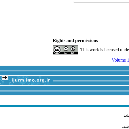
Rights and permissions
This work is licensed und
Volume 1
شد
.
شد.