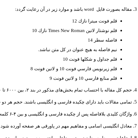
مقاله بصورت فايل
word
باشد و موارد زير در آن رعايت گردد:
قلم فونت ميترا نازك 12
قلم نوشتار لاتين
Times New Roman
نازك 10
فاصله سطر 14
نيم فاصله به هيچ عنوان در كل متن نباشد.
قلم جداول و شكلها فونت 10
قلم زيرنويس فارسي فونت 10 و لاتين فونت 8
قلم منابع فارسي 10 و لاتين فونت 9
حجم کل مقاله با احتساب تمام بخش‌های مذکور در بند ۲، بین ۶۰۰۰ تا ۸۰۰۰کلمه باشد.
تمامی مقالات باید دارای چکیده فارسی و انگلیسی باشند. حجم هر دو چکیده کمتر از ۲۰۰ و بیشتر 
واژگان کلیدی بلافاصله پس از چکیده فارسی و انگلیسی و بین ۴-۶ کلمه نوشته شود.
معادل انگلیسی اسامی و مفاهیم مهم در پاورقی هر صفحه آورده شود.