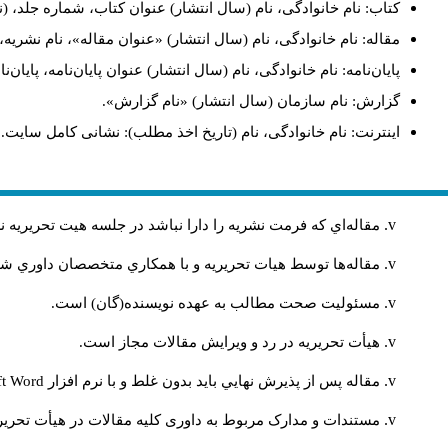
کتاب: نام خانوادگی، نام (سال انتشار) عنوان کتاب، شماره جلد، (ن
مقاله: نام خانوادگی، نام (سال انتشار) «عنوان مقاله»، نام نشری
پایان‌نامه: نام خانوادگی، نام (سال انتشار) عنوان پایان‌نامه، پایا
گزارش: نام سازمان (سال انتشار) «نام گزارش».
اینترنت: نام خانوادگی، نام (تاریخ اخذ مطلب): نشانی کامل سایت.
مقاله‌اي كه فرمت نشريه را دارا نباشد در جلسه هيت تحريريه
مقاله‌ها توسط هیات تحريريه و با همکاري متخصصان داوري 
مسئوليت صحت مطالب به عهده نويسنده(گان) است.
هيأت تحريريه در رد و ويرايش مقالات مجاز است.
مقاله پس از پذيرش نهايي باید بدون غلط و با نرم افزار
ft Word
مستندات و مدارک مربوط به داوری کلیه مقالات در هیأت تحریری