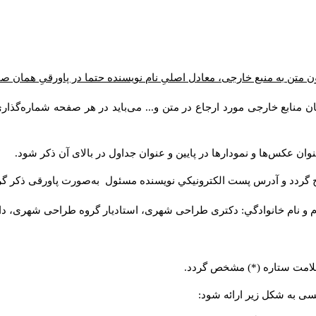
ن متن به منبع خارجی، معادل اصلیِ نام نویسنده حتما در پاورقیِ همان 
 منابع خارجی مورد ارجاع در متن و... می‌باید در هر صفحه شماره‌گذار
ان عکس‌ها و نمودارها در پایین و عنوان جداول در بالای آن ذکر شود.
 گردد و آدرس پست الكترونيكي نويسنده مسئول به‌صورت پاورقی ذکر گر
م و نام خانوادگي: دکتری طراحی شهری، استادیار گروه
طراحی شهری، دانشکد
 علامت ستاره (*) مشخص گردد.
یسی به شکل زیر ارائه شود: