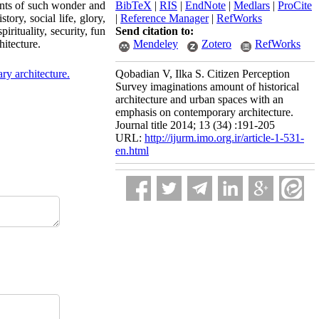
ents of such wonder and
BibTeX
|
RIS
|
EndNote
|
Medlars
|
ProCite
tory, social life, glory,
|
Reference Manager
|
RefWorks
rituality, security, fun
Send citation to:
hitecture.
Mendeley
Zotero
RefWorks
ry architecture.
Qobadian V, Ilka S. Citizen Perception
Survey imaginations amount of historical
architecture and urban spaces with an
emphasis on contemporary architecture.
Journal title 2014; 13 (34) :191-205
URL:
http://ijurm.imo.org.ir/article-1-531-
en.html