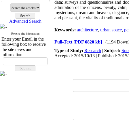
data: surveys and questionnaires and do
admiration of the citizens, beauty, calm, 
mysterious, dream and heaven, elegance, p
and pleasant, the vitality of traditional 
Advanced Search
Keywords:
architecture
,
urban space
,
pe
Receive site information
Enter your Email in the
Full-Text
[PDF 6820 kb]
(1194 Downl
following box to receive
the site news and
Type of Study:
Research
|
Subject:
Spe
information.
Accepted: 2015/10/13 | Published: 2015