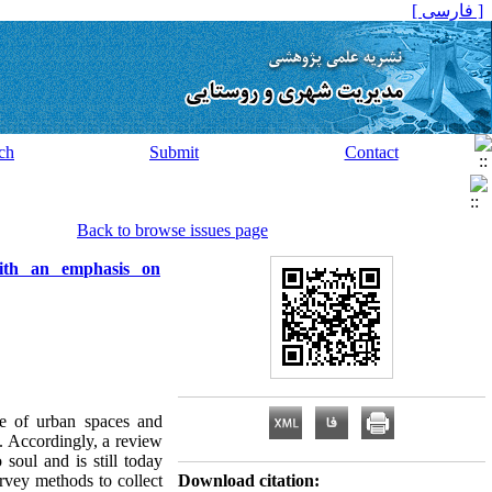
[ فارسی ]
ch
Submit
Contact
Back to browse issues page
with an emphasis on
se of urban spaces and
s. Accordingly, a review
 soul and is still today
urvey methods to collect
Download citation: