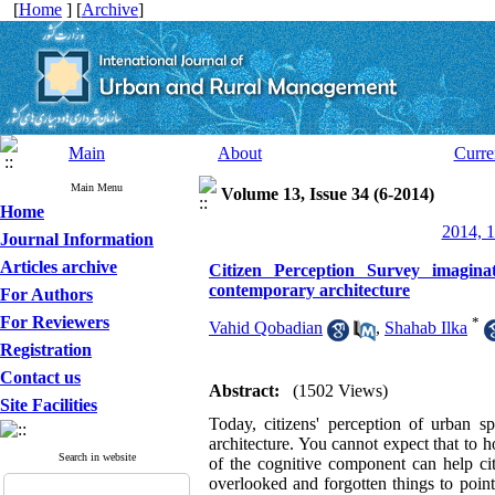
[
Home
] [
Archive
]
Main
About
Curre
Main Menu
Volume 13, Issue 34 (6-2014)
Home
2014, 1
Journal Information
Articles archive
Citizen Perception Survey imagina
contemporary architecture
For Authors
For Reviewers
*
Vahid Qobadian
,
Shahab Ilka
Registration
Contact us
Abstract:
(1502 Views)
Site Facilities
Today, citizens' perception of urban s
architecture. You cannot expect that to h
Search in website
of the cognitive component can help citi
overlooked and forgotten things to point.