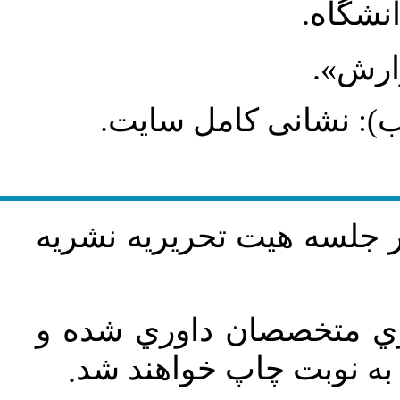
انشگاه
گزارش
طلب): نشانی کامل سایت
در جلسه هيت تحريريه نشريه
اري متخصصان داوري شده و
ه نوبت چاپ خواهند شد
.