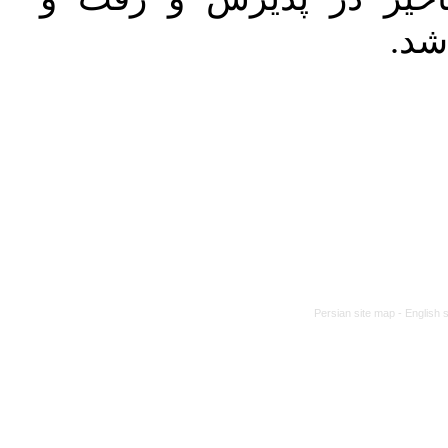
 شد
Persian site map -
English 