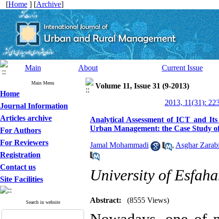
[
Home
] [
Archive
]
Main
About
Current Issue
Main Menu
Volume 11, Issue 31 (9-2013)
Home
2013, 11(31): 22
Journal Information
Articles archive
Analytical Assessment of ICT and Its
Urban Management: the Case Study of I
For Authors
For Reviewers
Jamal Mohammadi
,
Asghar Zarab
Registration
Contact us
University of Esfah
Site Facilities
Abstract:
(8555 Views)
Search in website