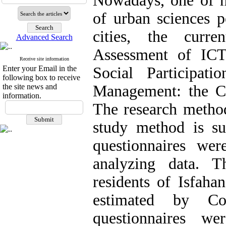
Nowadays, one of n
of urban sciences p
cities, the curr
Advanced Search
Assessment of ICT
Receive site information
Enter your Email in the
Social Participa
following box to receive
the site news and
Management: the Ca
information.
The research method
study method is su
questionnaires w
analyzing data. 
residents of Isfahan
estimated by Co
questionnaires w