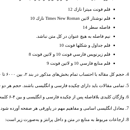
قلم فونت ميترا نازك 12
قلم نوشتار لاتين
Times New Roman
نازك 10
فاصله سطر 14
نيم فاصله به هيچ عنوان در كل متن نباشد.
قلم جداول و شكلها فونت 10
قلم زيرنويس فارسي فونت 10 و لاتين فونت 8
قلم منابع فارسي 10 و لاتين فونت 9
حجم کل مقاله با احتساب تمام بخش‌های مذکور در بند ۲، بین ۶۰۰۰ تا ۸۰۰۰کلمه باشد.
تمامی مقالات باید دارای چکیده فارسی و انگلیسی باشند. حجم هر دو چکیده کمتر از ۲۰۰ و بیشتر 
واژگان کلیدی بلافاصله پس از چکیده فارسی و انگلیسی و بین ۴-۶ کلمه نوشته شود.
معادل انگلیسی اسامی و مفاهیم مهم در پاورقی هر صفحه آورده شود.
ارجاعات مربوط به منابع در متن و داخل پرانتز و به‌صورت زیر است: