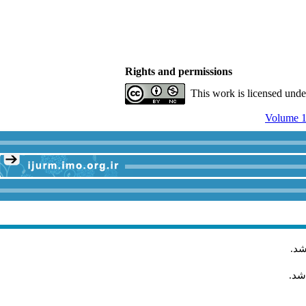
Rights and permissions
This work is licensed und
Volume 1
شد
.
شد.