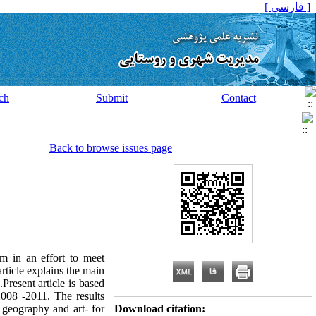
[ فارسی ]
ch
Submit
Contact
Back to browse issues page
tem in an effort to meet
article explains the main
Present article is based
2008 -2011. The results
, geography and art- for
Download citation: