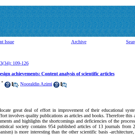
nt Issue
Archive
Sear
3(34): 109-126
ign achievements: Content analysis of scientific articles
*
,
Nooraldin Azimi
allocate great deal of effort in improvement of their educational sys
effort involves quality publications as articles and books. Therefore this 
ents and highlights the shortcomings and deficiencies of the process.
atistical society contains 954 published articles of 13 journals from 
ism) is more interesting than the other scientific basis -architecture