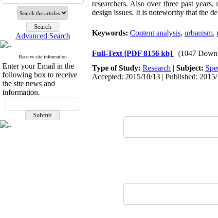
researchers. Also over three past year
design issues. It is noteworthy that the d
Keywords:
Content analysis
,
urbanism
,
Advanced Search
Full-Text
[PDF 8156 kb]
(1047 Downl
Receive site information
Enter your Email in the
Type of Study:
Research
|
Subject:
Spe
following box to receive
Accepted: 2015/10/13 | Published: 2015
the site news and
information.