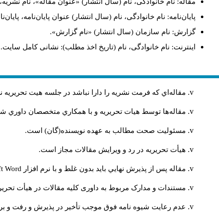
مقاله: نام خانوادگی، نام (سال انتشار) «عنوان مقاله»، نام نشری
پایان‌نامه: نام خانوادگی، نام (سال انتشار) عنوان پایان‌نامه، پایا
گزارش: نام سازمان (سال انتشار) «نام گزارش».
اینترنت: نام خانوادگی، نام (تاریخ اخذ مطلب): نشانی کامل سایت.
مقاله‌اي كه فرمت نشريه را دارا نباشد در جلسه هيت تحريريه
مقاله‌ها توسط هیات تحريريه و با همکاري متخصصان داوري 
مسئوليت صحت مطالب به عهده نويسنده(گان) است.
هيأت تحريريه در رد و ويرايش مقالات مجاز است.
مقاله پس از پذيرش نهايي باید بدون غلط و با نرم افزار
ft Word
مستندات و مدارک مربوط به داوری کلیه مقالات در هیأت تحریری
عدم رعایت شیوه نامه فوق موجب تأخیر در پذیرش و رفت و برگ