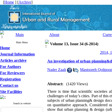
[
Home
] [
Archive
]
Main
About
Curre
Main Menu
Volume 13, Issue 34 (6-2014)
Home
2014, 1
Journal Information
Articles archive
An investigation of urban planning&des
For Authors
Nader Zaali
,
Mastooreh Qolipoor
For Reviewers
Registration
Abstract:
(1420 Views)
Contact us
There is time that scientific societies 
Site Facilities
challenges of today’s cities. Part of this 
subjects of urban planning& design docum
Search in website
on quantitative approach. Considered st
show that urban planning & design (urban