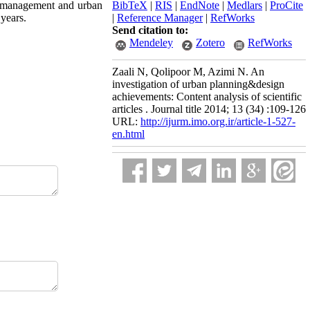
n management and urban
BibTeX
|
RIS
|
EndNote
|
Medlars
|
ProCite
 years.
|
Reference Manager
|
RefWorks
Send citation to:
Mendeley
Zotero
RefWorks
Zaali N, Qolipoor M, Azimi N. An
investigation of urban planning&design
achievements: Content analysis of scientific
articles . Journal title 2014; 13 (34) :109-126
URL:
http://ijurm.imo.org.ir/article-1-527-
en.html