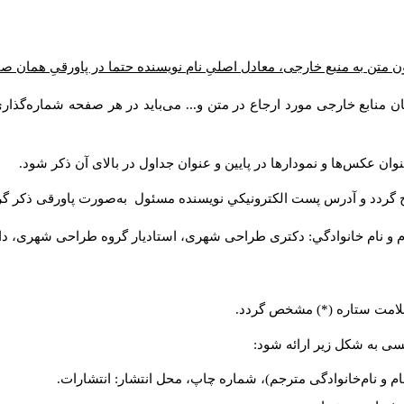
ن متن به منبع خارجی، معادل اصلیِ نام نویسنده حتما در پاورقیِ همان 
 منابع خارجی مورد ارجاع در متن و... می‌باید در هر صفحه شماره‌گذار
ان عکس‌ها و نمودارها در پایین و عنوان جداول در بالای آن ذکر شود.
 گردد و آدرس پست الكترونيكي نويسنده مسئول به‌صورت پاورقی ذکر گر
م و نام خانوادگي: دکتری طراحی شهری، استادیار گروه
طراحی شهری، دانشکد
 علامت ستاره (*) مشخص گردد.
یسی به شکل زیر ارائه شود:
ام و نام‌خانوادگی مترجم)، شماره چاپ، محل انتشار: انتشارات.