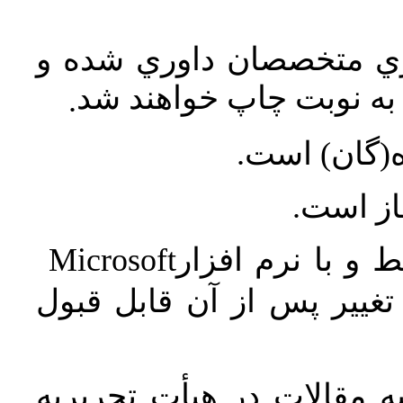
اري متخصصان داوري شده و
ه نوبت چاپ خواهند شد
.
ه(گان) است
جاز است
Microsoft
 و با نرم افزار
غییر پس از آن قابل قبول
 مقالات در هیأت تحریریه