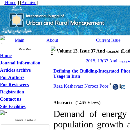
[
Home
] [
Archive
]
Main
About
Current Issue
Main Menu
Volume 13, I
Home
Journal Information
Articles archive
Defining the Building-Integrated Pho
Usage in Iran
For Authors
For Reviewers
*
Reza Keshavarz Norooz Poor
Registration
Contact us
Abstract:
(1465 Views)
Site Facilities
Demand of energy 
Search in website
population growth 