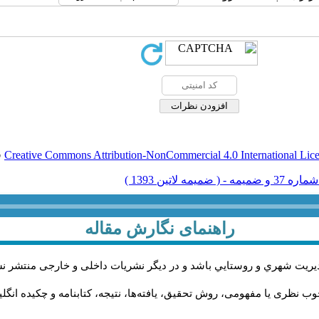
Creative Commons Attribution-NonCommercial 4.0 International Lic
ق
راهنمای نگارش مقاله
يريت شهري و روستايي باشد و در دیگر نشریات داخلی و خارجی منتشر ن
ب نظری یا مفهومی، روش تحقیق، یافته‌ها، نتیجه، کتابنامه و چکیده انگل