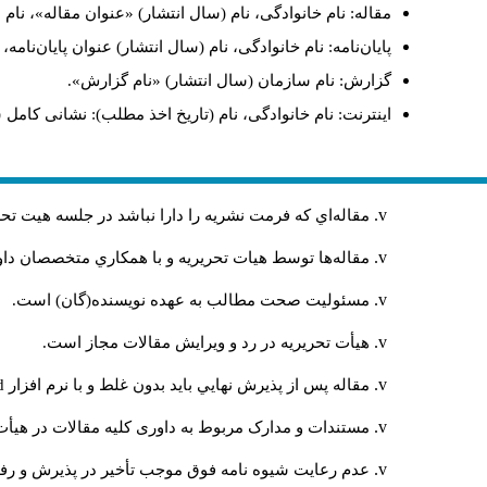
مقاله: نام خانوادگی، نام (سال انتشار) «عنوان مقاله»، نا
پایان‌نامه: نام خانوادگی، نام (سال انتشار) عنوان پایان‌نامه
گزارش: نام سازمان (سال انتشار) «نام گزارش».
اینترنت: نام خانوادگی، نام (تاریخ اخذ مطلب): نشانی کامل 
مقاله‌اي كه فرمت نشريه را دارا نباشد در جلسه هيت ت
مقاله‌ها توسط هیات تحريريه و با همکاري متخصصان د
مسئوليت صحت مطالب به عهده نويسنده(گان) است.
هيأت تحريريه در رد و ويرايش مقالات مجاز است.
مقاله پس از پذيرش نهايي باید بدون غلط و با نرم افزار
rd
مستندات و مدارک مربوط به داوری کلیه مقالات در هیأت 
عدم رعایت شیوه نامه فوق موجب تأخیر در پذیرش و رفت 