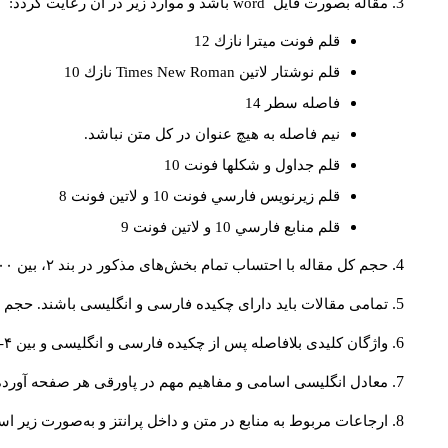
مقاله بصورت فايل
word
باشد و موارد زير در آن رعايت گردد:
قلم فونت ميترا نازك 12
قلم نوشتار لاتين
Times New Roman
نازك 10
فاصله سطر 14
نيم فاصله به هيچ عنوان در كل متن نباشد.
قلم جداول و شكلها فونت 10
قلم زيرنويس فارسي فونت 10 و لاتين فونت 8
قلم منابع فارسي 10 و لاتين فونت 9
حجم کل مقاله با احتساب تمام بخش‌های مذکور در بند ۲، بین ۶۰۰۰ تا ۸۰۰۰کلمه باشد.
تمامی مقالات باید دارای چکیده فارسی و انگلیسی باشند. حجم هر دو چکیده کمتر از ۲۰۰ 
واژگان کلیدی بلافاصله پس از چکیده فارسی و انگلیسی و بین ۴-۶ کلمه نوشته شود.
معادل انگلیسی اسامی و مفاهیم مهم در پاورقی هر صفحه آورده
ارجاعات مربوط به منابع در متن و داخل پرانتز و به‌صورت زیر ا