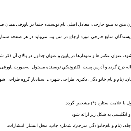
ن متن به منبع خارجی، معادل اصلیِ نام نویسنده حتما در پاورقیِ همان 
سندگان منابع خارجی مورد ارجاع در متن و... می‌باید در هر صفحه شمار
د. عنوان عکس‌ها و نمودارها در پایین و عنوان جداول در بالای آن ذکر شو
له درج گردد و آدرس پست الكترونيكي نويسنده مسئول به‌صورت پاورقی ذ
ن. (نام و نام خانوادگي: دکتری طراحی شهری، استادیار گروه
طراحی شهری،
ول با علامت ستاره (*) مشخص گردد.
و انگلیسی به شکل زیر ارائه شود:
لد، (نام و نام‌خانوادگی مترجم)، شماره چاپ، محل انتشار: انتشارات.