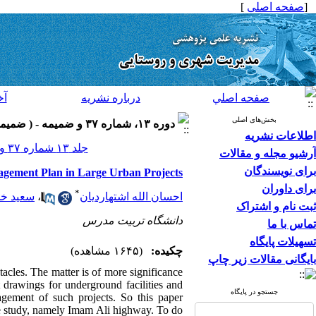
[
صفحه اصلی
]
صفحه اصلي
درباره نشريه
آخ
بخش‌های اصلی
دوره ۱۳، شماره ۳۷ و ضميمه - ( ضميمه لاتين ۱۳۹۳ )
اطلاعات نشریه
جلد ۱۳ شماره ۳۷ و ضميمه صفحات ۱۱۴-۱۰۳
آرشیو مجله و مقالات
برای نویسندگان
gement Plan in Large Urban Projects
برای داوران
*
احسان الله اشتهاردیان
،
سعید خد
ثبت نام و اشتراک
دانشگاه تربیت مدرس
تماس با ما
تسهیلات پایگاه
چکیده:
(۱۶۴۵ مشاهده)
بایگانی مقالات زیر چاپ
tacles. The matter is of more significance
t drawings for underground facilities and
جستجو در پایگاه
agement of such projects. So this paper
se study, namely Imam Ali highway. To do