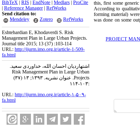
BibTeX
|
RIS
|
EndNote
|
Medlars
|
ProCite
this, first some generi
|
Reference Manager
|
RefWorks
According to qualitativ
Send citation to:
forming material) were 
Mendeley
Zotero
RefWorks
was done on some output
Eshtehardian E, Khodaverdi S. Risk
Management Plan in Large Urban Projects.
PROJECT MA
Journal title 2015; 13 (37) :103-114
URL:
http://ijurm.imo.org.ir/article-1-509-
fa.html
اشتهاردیان احسان الله، خداوردی سعید.
Risk Management Plan in Large Urban
Projects. عنوان نشریه. ۱۳۹۳; ۱۳ (۳۷)
:۱۰۳-۱۱۴
URL:
http://ijurm.imo.org.ir/article-۱-۵۰۹-
fa.html