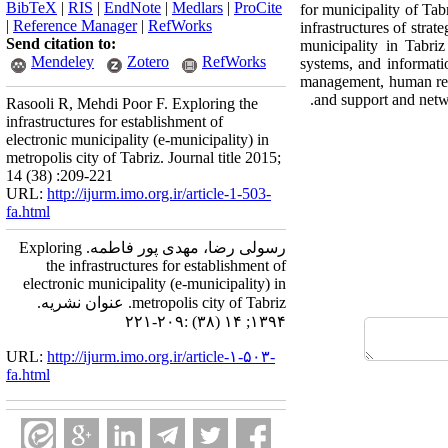
BibTeX
|
RIS
|
EndNote
|
Medlars
|
ProCite
for municipality of Tab
|
Reference Manager
|
RefWorks
infrastructures of stra
Send citation to:
municipality in Tabri
Mendeley
Zotero
RefWorks
systems, and informatio
management, human reso
and support and netwo
Rasooli R, Mehdi Poor F. Exploring the
infrastructures for establishment of
electronic municipality (e-municipality) in
metropolis city of Tabriz. Journal title 2015;
14 (38) :209-221
URL:
http://ijurm.imo.org.ir/article-1-503-
fa.html
رسولی رضا، مهدی پور فاطمه. Exploring
the infrastructures for establishment of
electronic municipality (e-municipality) in
metropolis city of Tabriz. عنوان نشریه.
۱۳۹۴; ۱۴ (۳۸) :۲۰۹-۲۲۱
URL:
http://ijurm.imo.org.ir/article-۱-۵۰۳-
fa.html