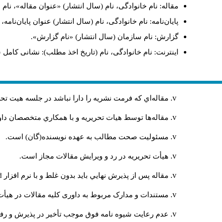
مقاله: نام خانوادگی، نام (سال انتشار) «عنوان مقاله»، نا
پایان‌نامه: نام خانوادگی، نام (سال انتشار) عنوان پایان‌نامه
گزارش: نام سازمان (سال انتشار) «نام گزارش».
اینترنت: نام خانوادگی، نام (تاریخ اخذ مطلب): نشانی کامل 
مقاله‌اي كه فرمت نشريه را دارا نباشد در جلسه هيت ت
مقاله‌ها توسط هیات تحريريه و با همکاري متخصصان د
مسئوليت صحت مطالب به عهده نويسنده(گان) است.
هيأت تحريريه در رد و ويرايش مقالات مجاز است.
مقاله پس از پذيرش نهايي باید بدون غلط و با نرم افزار
rd
مستندات و مدارک مربوط به داوری کلیه مقالات در هیأت 
عدم رعایت شیوه نامه فوق موجب تأخیر در پذیرش و رفت 