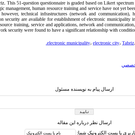
riz. This 51-question questionnaire is graded based on Likert spectrum
tegic management, human resource training and service have not yet been
z however, technical infrastructures (network and communication), 
n security are available for establishment of electronic municipality in 
urce training, service and applications, network and communication,
rk security were found to have a significant relationship with condition
electronic municipality
،
electronic city
،
Tabriz
خصصي
ارسال پیام به نویسنده مسئول
ارسال نظر درباره این مقاله
اربری یا پست الکترونیک شما: