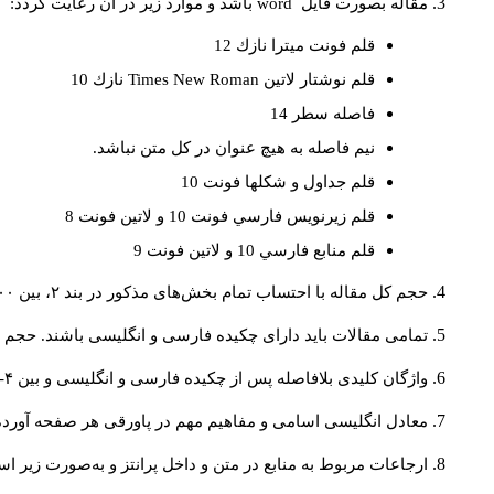
مقاله بصورت فايل
word
باشد و موارد زير در آن رعايت گردد:
قلم فونت ميترا نازك 12
قلم نوشتار لاتين
Times New Roman
نازك 10
فاصله سطر 14
نيم فاصله به هيچ عنوان در كل متن نباشد.
قلم جداول و شكلها فونت 10
قلم زيرنويس فارسي فونت 10 و لاتين فونت 8
قلم منابع فارسي 10 و لاتين فونت 9
حجم کل مقاله با احتساب تمام بخش‌های مذکور در بند ۲، بین ۶۰۰۰ تا ۸۰۰۰کلمه باشد.
تمامی مقالات باید دارای چکیده فارسی و انگلیسی باشند. حجم هر دو چکیده کمتر از ۲۰۰ 
واژگان کلیدی بلافاصله پس از چکیده فارسی و انگلیسی و بین ۴-۶ کلمه نوشته شود.
معادل انگلیسی اسامی و مفاهیم مهم در پاورقی هر صفحه آورده
ارجاعات مربوط به منابع در متن و داخل پرانتز و به‌صورت زیر ا