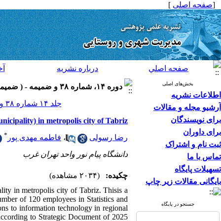
[
صفحه اصلی
]
صفحه اصلي
درباره نشريه
آخ
بخش‌های اصلی
دوره ۱۴، شماره ۳۸ و ضميمه - ( ضميمه لاتين ۱۳۹۴ )
اطلاعات نشریه
جلد ۱۴ شماره ۳۸ و ضميمه صفحات ۲۲۱-۲۰۹
آرشیو مجله و مقالات
برای نویسندگان
nicipality) in metropolis city of Tabriz
برای داوران
*
رضا رسولی
،
فاطمه مهدی پور
ثبت نام و اشتراک
دانشگاه پیام نور واحد تهران غرب
تماس با ما
تسهیلات پایگاه
چکیده:
(۲۰۳۴ مشاهده)
بایگانی مقالات زیر چاپ
lity in metropolis city of Tabriz. Thisis a
number of 120 employees in Statistics and
جستجو در پایگاه
ns to information technology in regional
 according to Strategic Document of 2025