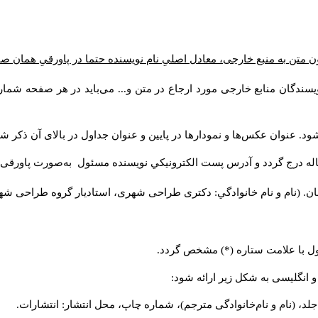
ن متن به منبع خارجی، معادل اصلیِ نام نویسنده حتما در پاورقیِ همان 
سندگان منابع خارجی مورد ارجاع در متن و... می‌باید در هر صفحه شمار
د. عنوان عکس‌ها و نمودارها در پایین و عنوان جداول در بالای آن ذکر شو
له درج گردد و آدرس پست الكترونيكي نويسنده مسئول به‌صورت پاورقی ذ
ن. (نام و نام خانوادگي: دکتری طراحی شهری، استادیار گروه
طراحی شهری،
ول با علامت ستاره (*) مشخص گردد.
و انگلیسی به شکل زیر ارائه شود:
لد، (نام و نام‌خانوادگی مترجم)، شماره چاپ، محل انتشار: انتشارات.