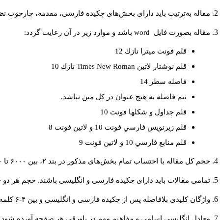
مقاله به‌ترتیب باید دارای بخش‌های چکیده فارسی، مقدمه، چارچوب نظری
مقاله بصورت فايل
word
باشد و موارد زير در آن رعايت گردد:
قلم فونت ميترا نازك 12
قلم نوشتار لاتين
Times New Roman
نازك 10
فاصله سطر 14
نيم فاصله به هيچ عنوان در كل متن نباشد.
قلم جداول و شكلها فونت 10
قلم زيرنويس فارسي فونت 10 و لاتين فونت 8
قلم منابع فارسي 10 و لاتين فونت 9
حجم کل مقاله با احتساب تمام بخش‌های مذکور در بند ۲، بین ۶۰۰۰ تا ۸۰۰۰کلمه باشد.
تمامی مقالات باید دارای چکیده فارسی و انگلیسی باشند. حجم هر دو چکیده کمتر از ۲۰۰ و بیشتر 
واژگان کلیدی بلافاصله پس از چکیده فارسی و انگلیسی و بین ۴-۶ کلمه نوشته شود.
معادل انگلیسی اسامی و مفاهیم مهم در پاورقی هر صفحه آورده شود.