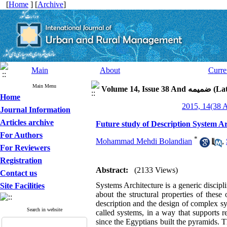
[
Home
] [
Archive
]
Main
About
Curre
Main Menu
Latin Spec)
Home
Journal Information
Articles archive
Future study of Description System 
For Authors
*
Mohammad Mehdi Bolandian
,
For Reviewers
Registration
Abstract:
(2133 Views)
Contact us
Systems Architecture is a generic discipli
Site Facilities
about the structural properties of these 
description and the design of complex sys
Search in website
called systems, in a way that supports r
since the Egyptians built the pyramids. 