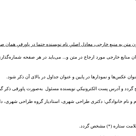
ن متن به منبع خارجی، معادل اصلیِ نام نویسنده حتما در پاورقیِ همان 
 منابع خارجی مورد ارجاع در متن و... می‌باید در هر صفحه شماره‌گذار
ان عکس‌ها و نمودارها در پایین و عنوان جداول در بالای آن ذکر شود.
 گردد و آدرس پست الكترونيكي نويسنده مسئول به‌صورت پاورقی ذکر گر
م و نام خانوادگي: دکتری طراحی شهری، استادیار گروه
طراحی شهری، دانشکد
 علامت ستاره (*) مشخص گردد.