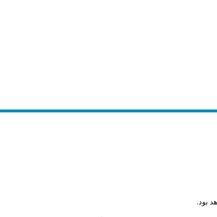
د بود
.