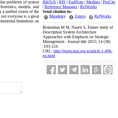
milar problems of system
BibTeX
|
RIS
|
EndNote
|
Medlars
|
ProCite
Heuristics, models, and
|
Reference Manager
|
RefWorks
 a unified vision of the
Send citation to:
 not everyone is a great
Mendeley
Zotero
RefWorks
ndamental limitations on
Bolandian M M, Naseri S. Future study of
Description System Architecture
Approaches with Emphasis on Strategic
Management . Journal title 2015; 14 (38)
:103-124
URL:
http://ijurm.imo.org.ir/article-1-496-
en.html