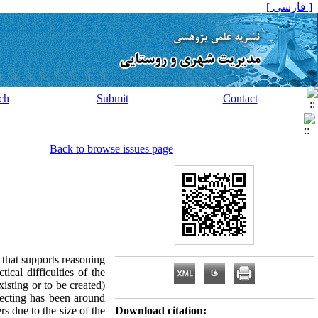
[ فارسی ]
ch
Submit
Contact
Back to browse issues page
y that supports reasoning
ical difficulties of the
isting or to be created)
itecting has been around
s due to the size of the
Download citation: