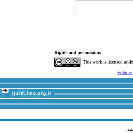
Rights and permissions
This work is licensed und
شد
.