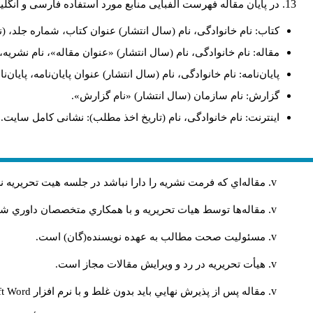
در پایان مقاله فهرست الفبایی منابع مورد استفاده فارسی و انگل
کتاب: نام خانوادگی، نام (سال انتشار) عنوان کتاب، شماره جلد، (ن
مقاله: نام خانوادگی، نام (سال انتشار) «عنوان مقاله»، نام نشری
پایان‌نامه: نام خانوادگی، نام (سال انتشار) عنوان پایان‌نامه، پایا
گزارش: نام سازمان (سال انتشار) «نام گزارش».
اینترنت: نام خانوادگی، نام (تاریخ اخذ مطلب): نشانی کامل سایت.
مقاله‌اي كه فرمت نشريه را دارا نباشد در جلسه هيت تحريريه
مقاله‌ها توسط هیات تحريريه و با همکاري متخصصان داوري 
مسئوليت صحت مطالب به عهده نويسنده(گان) است.
هيأت تحريريه در رد و ويرايش مقالات مجاز است.
مقاله پس از پذيرش نهايي باید بدون غلط و با نرم افزار
ft Word