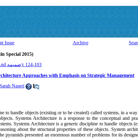
nt Issue
Archive
Sear
Volume 14, Issue 38 And ضميمه (ial 2015
2015, 14(38 And ضميمه): 103-124
Architecture Approaches with Emphasis on Strategic Management
Sarah Naseri
ne to handle objects (existing or to be created) called systems, in a wa
objects. Systems Architecture is a response to the conceptual and pract
tems. Systems Architecture is a generic discipline to handle objects (ex
easoning about the structural properties of these objects. System arch
The pyramids presented an enormous number of problems for its designer