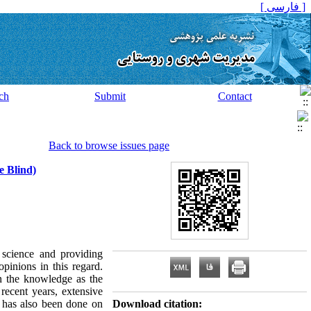
[ فارسی ]
ch
Submit
Contact
Back to browse issues page
e Blind)
f science and providing
opinions in this regard.
on the knowledge as the
 recent years, extensive
h has also been done on
Download citation: