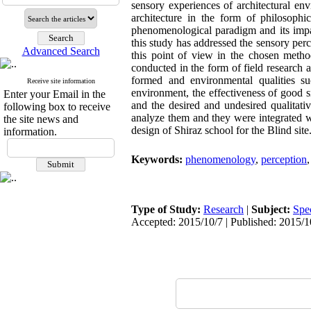
sensory experiences of architectural en
architecture in the form of philosoph
phenomenological paradigm and its impa
this study has addressed the sensory perc
Advanced Search
this point of view in the chosen metho
conducted in the form of field research a
formed and environmental qualities su
Receive site information
environment, the effectiveness of good s
Enter your Email in the
and the desired and undesired qualitat
following box to receive
analyze them and they were integrated wi
the site news and
design of Shiraz school for the Blind site
information.
Keywords:
phenomenology
,
perception
Type of Study:
Research
|
Subject:
Spe
Accepted: 2015/10/7 | Published: 2015/1