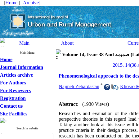
[
Home
] [
Archive
]
Main
About
Curre
Main Menu
Volume 14, 
Home
Journal Information
Articles archive
Phenomenological approach to the desi
For Authors
*
Najmeh Zebardastan
,
Khosro 
For Reviewers
Registration
Abstract:
(1930 Views)
Contact us
Researches and evaluation of the diffe
Site Facilities
perspective theories in this regard lead 
Taking another look at this issue will 
Search in website
practice criteria in their design proces
research has been conducted on the theo