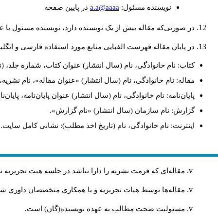
a.a@aaaa
نويسنده مسئول:
در پايين صفحه
در صورتی‌که مقاله بیش از یک نویسنده دارد، نویسنده مسئول ب.
در پایان مقاله فهرست الفبایی منابع مورد استفاده فارسی و انگ:
کتاب: نام خانوادگی، نام (سال انتشار) عنوان کتاب، شماره جلد، (.
مقاله: نام خانوادگی، نام (سال انتشار) «عنوان مقاله»، نام نشر.
پایان‌نامه: نام خانوادگی، نام (سال انتشار) عنوان پایان‌نامه، پای.
گزارش: نام سازمان (سال انتشار) «نام گزارش».
اینترنت: نام خانوادگی، نام (تاریخ اخذ مطلب): نشانی کامل سایت.
مقاله‌اي كه فرمت نشريه را دارا نباشد در جلسه هيت تحريريه
مقاله‌ها توسط هیات تحريريه و با همکاري متخصصان داوري 
مسئوليت صحت مطالب به عهده نويسنده(گان) است.