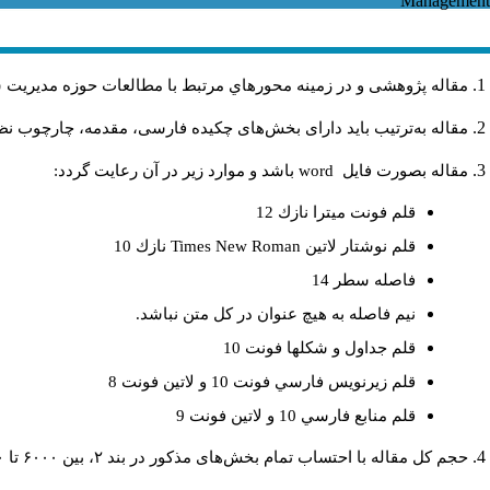
مقاله پژوهشی و در زمینه محورهاي مرتبط با مطالعات حوزه مديريت 
مقاله به‌ترتیب باید دارای بخش‌های چکیده فارسی، مقدمه، چارچوب نظر.
باشد و موارد زير در آن رعايت گردد:
word
مقاله بصورت فايل
قلم فونت ميترا نازك 12
نازك 10
Times New Roman
قلم نوشتار لاتين
فاصله سطر 14
نيم فاصله به هيچ عنوان در كل متن نباشد.
قلم جداول و شكلها فونت 10
قلم زيرنويس فارسي فونت 10 و لاتين فونت 8
قلم منابع فارسي 10 و لاتين فونت 9
حجم کل مقاله با احتساب تمام بخش‌های مذکور در بند ۲، بین ۶۰۰۰ تا ۸۰۰۰کلمه باشد.