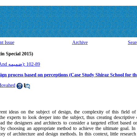
nt Issue
Archive
Sear
Issue 38 And ضميمه (Latin Special 2015)
2015, 14(38 And ضميمه): 89-102
gn process based on perceptions (Case Study Shiraz School for th
Movahed
rent ideas on the subject of design, the complexity of this field o
the experts to look deeper into the subject, thus creating descriptive 
lead the designers and architects to consider a targeted effort based 
s, by choosing an appropriate method to achieve the ultimate goal. In
ry of architecture and design methods. In this context, little researc