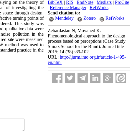
elying on the theory of
BibTeX
|
RIS
|
EndNote
|
Medlars
|
ProCite
l of investigating the
|
Reference Manager
|
RefWorks
e space through design,
Send citation to:
ective turning points of
Mendeley
Zotero
RefWorks
idered. This study was
nd qualitative data were
Zebardastan N, Movahed K.
noise pollution in the
Phenomenological approach to the design
sired site were measured
process based on perceptions (Case Study
IDW method was used to
Shiraz School for the Blind). Journal title
standard practice in the
2015; 14 (38) :89-102
URL:
http://ijurm.imo.org.ir/article-1-495-
en.html