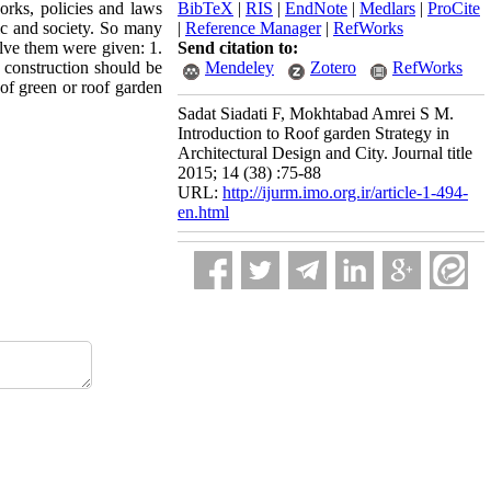
orks, policies and laws
BibTeX
|
RIS
|
EndNote
|
Medlars
|
ProCite
ic and society. So many
|
Reference Manager
|
RefWorks
olve them were given: 1.
Send citation to:
 construction should be
Mendeley
Zotero
RefWorks
of green or roof garden
Sadat Siadati F, Mokhtabad Amrei S M.
Introduction to Roof garden Strategy in
Architectural Design and City. Journal title
2015; 14 (38) :75-88
URL:
http://ijurm.imo.org.ir/article-1-494-
en.html