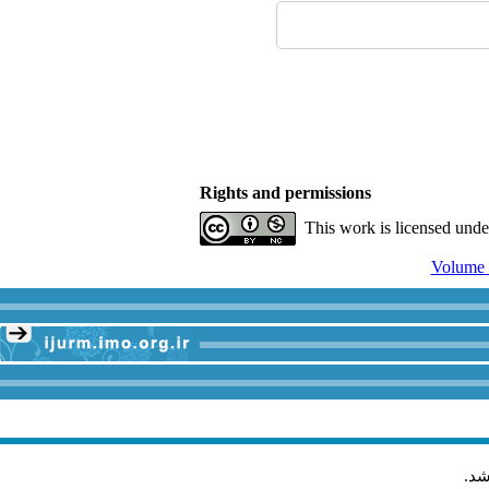
Rights and permissions
This work is licensed und
شد
.