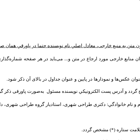
ن متن به منبع خارجی، معادل اصلیِ نام نویسنده حتما در پاورقیِ همان 
 منابع خارجی مورد ارجاع در متن و... می‌باید در هر صفحه شماره‌گذار
ان عکس‌ها و نمودارها در پایین و عنوان جداول در بالای آن ذکر شود.
 گردد و آدرس پست الكترونيكي نويسنده مسئول به‌صورت پاورقی ذکر گر
م و نام خانوادگي: دکتری طراحی شهری، استادیار گروه
طراحی شهری، دانشکد
 علامت ستاره (*) مشخص گردد.