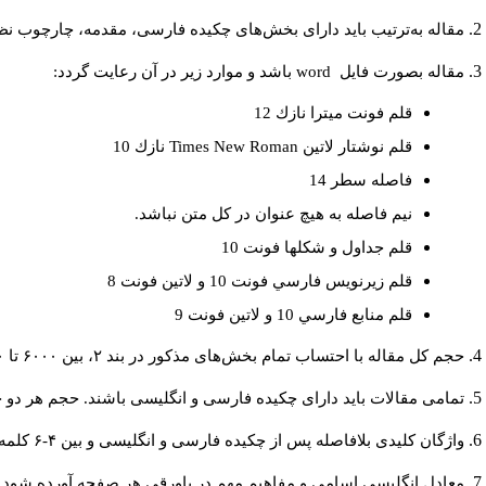
مقاله به‌ترتیب باید دارای بخش‌های چکیده فارسی، مقدمه، چارچوب نظری
مقاله بصورت فايل
word
باشد و موارد زير در آن رعايت گردد:
قلم فونت ميترا نازك 12
قلم نوشتار لاتين
Times New Roman
نازك 10
فاصله سطر 14
نيم فاصله به هيچ عنوان در كل متن نباشد.
قلم جداول و شكلها فونت 10
قلم زيرنويس فارسي فونت 10 و لاتين فونت 8
قلم منابع فارسي 10 و لاتين فونت 9
حجم کل مقاله با احتساب تمام بخش‌های مذکور در بند ۲، بین ۶۰۰۰ تا ۸۰۰۰کلمه باشد.
تمامی مقالات باید دارای چکیده فارسی و انگلیسی باشند. حجم هر دو چکیده کمتر از ۲۰۰ و بیشتر 
واژگان کلیدی بلافاصله پس از چکیده فارسی و انگلیسی و بین ۴-۶ کلمه نوشته شود.
معادل انگلیسی اسامی و مفاهیم مهم در پاورقی هر صفحه آورده شود.