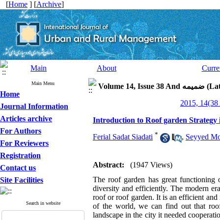
[
Home
] [
Archive
]
Main
About
Curre
Main Menu
Latin Spec)
Home
Journal Information
Articles archive
Introduction to Roof garden Strategy 
For Authors
*
Ferial Sadat Siadati
,
Seyyed Mo
For Reviewers
Registration
Abstract:
(1947 Views)
Contact us
The roof garden has great functioning 
Site Facilities
diversity and efficiently. The modern e
roof or roof garden. It is an efficient an
Search in website
of the world, we can find out that roof
landscape in the city it needed cooperati