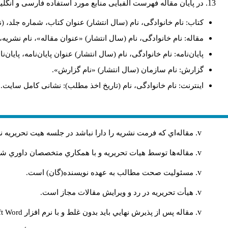
در پایان مقاله فهرست الفبایی منابع مورد استفاده فارسی و انگل
کتاب: نام خانوادگی، نام (سال انتشار) عنوان کتاب، شماره جلد، (ن
مقاله: نام خانوادگی، نام (سال انتشار) «عنوان مقاله»، نام نشری
پایان‌نامه: نام خانوادگی، نام (سال انتشار) عنوان پایان‌نامه، پایا
گزارش: نام سازمان (سال انتشار) «نام گزارش».
اینترنت: نام خانوادگی، نام (تاریخ اخذ مطلب): نشانی کامل سایت.
مقاله‌اي كه فرمت نشريه را دارا نباشد در جلسه هيت تحريريه
مقاله‌ها توسط هیات تحريريه و با همکاري متخصصان داوري 
مسئوليت صحت مطالب به عهده نويسنده(گان) است.
هيأت تحريريه در رد و ويرايش مقالات مجاز است.
مقاله پس از پذيرش نهايي باید بدون غلط و با نرم افزار
ft Word