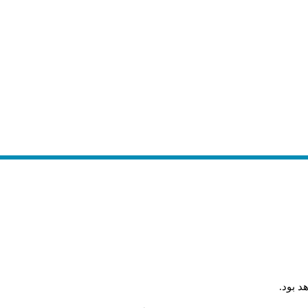
د بود
.