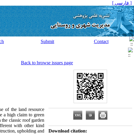
[ فارسی ]
ch
Submit
Contact
Back to browse issues page
se of the land resource
e a high claim to green
m the classic roof garden
fferent with other kind
struction, upholding and
Download citation: