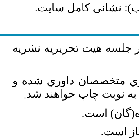
طلب): نشانی کامل سایت
در جلسه هيت تحريريه نشريه
اري متخصصان داوري شده و
ه نوبت چاپ خواهند شد
.
ه(گان) است
جاز است