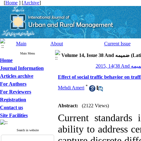
[
Home
] [
Archive
]
Main
About
Current Issue
Main Menu
Volume 14, I
Home
Journal Information
Articles archive
Effect of social traffic behavior on traf
For Authors
*
Mehdi Ameri
For Reviewers
Registration
Abstract:
(2122 Views)
Contact us
Current standards 
Site Facilities
ability to address cer
Search in website
capture discrete diff