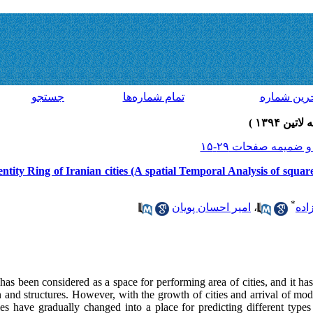
رين شماره
تمام شماره‌ها
جستجو
entity Ring of Iranian cities (A spatial Temporal Analysis of squa
*
اده
،
امیر احسان پویان
as been considered as a space for performing area of cities, and it has
gn and structures. However, with the growth of cities and arrival of m
ties have gradually changed into a place for predicting different types