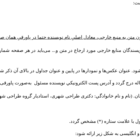
ست:
ن متن به منبع خارجی، معادل اصلیِ نام نویسنده حتما در پاورقیِ همان 
سندگان منابع خارجی مورد ارجاع در متن و... می‌باید در هر صفحه شمار
د. عنوان عکس‌ها و نمودارها در پایین و عنوان جداول در بالای آن ذکر شو
له درج گردد و آدرس پست الكترونيكي نويسنده مسئول به‌صورت پاورقی ذ
ن. (نام و نام خانوادگي: دکتری طراحی شهری، استادیار گروه
طراحی شهری،
ول با علامت ستاره (*) مشخص گردد.
و انگلیسی به شکل زیر ارائه شود: