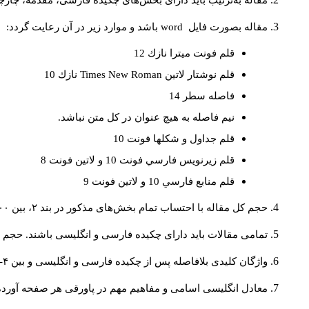
مقاله به‌ترتیب باید دارای بخش‌های چکیده فارسی، مقدمه، چارچو
مقاله بصورت فايل
word
باشد و موارد زير در آن رعايت گردد:
قلم فونت ميترا نازك 12
قلم نوشتار لاتين
Times New Roman
نازك 10
فاصله سطر 14
نيم فاصله به هيچ عنوان در كل متن نباشد.
قلم جداول و شكلها فونت 10
قلم زيرنويس فارسي فونت 10 و لاتين فونت 8
قلم منابع فارسي 10 و لاتين فونت 9
حجم کل مقاله با احتساب تمام بخش‌های مذکور در بند ۲، بین ۶۰۰۰ تا ۸۰۰۰کلمه باشد.
تمامی مقالات باید دارای چکیده فارسی و انگلیسی باشند. حجم هر دو چکیده کمتر از ۲۰۰ 
واژگان کلیدی بلافاصله پس از چکیده فارسی و انگلیسی و بین ۴-۶ کلمه نوشته شود.
معادل انگلیسی اسامی و مفاهیم مهم در پاورقی هر صفحه آورده