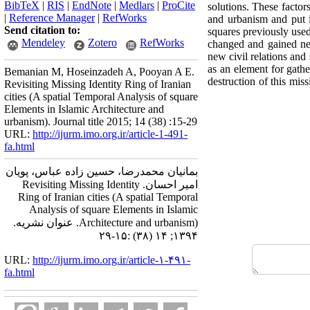
BibTeX
|
RIS
|
EndNote
|
Medlars
|
ProCite
solutions. These factor
|
Reference Manager
|
RefWorks
and urbanism and put i
Send citation to:
squares previously used
Mendeley
Zotero
RefWorks
changed and gained new
new civil relations and
as an element for gathe
Bemanian M, Hoseinzadeh A, Pooyan A E.
destruction of this miss
Revisiting Missing Identity Ring of Iranian
cities (A spatial Temporal Analysis of square
Elements in Islamic Architecture and
urbanism). Journal title 2015; 14 (38) :15-29
URL:
http://ijurm.imo.org.ir/article-1-491-
fa.html
بمانیان محمدرضا، حسین زاده عباس، پویان
امیر احسان. Revisiting Missing Identity
Ring of Iranian cities (A spatial Temporal
Analysis of square Elements in Islamic
Architecture and urbanism). عنوان نشریه.
۱۳۹۴; ۱۴ (۳۸) :۱۵-۲۹
URL:
http://ijurm.imo.org.ir/article-۱-۴۹۱-
fa.html