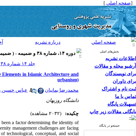
[
صفحه اصلی
]
صفحه اصلي
درباره نشريه
آخ
بخش‌های اصلی
دوره ۱۴، شماره ۳۸ و ضميمه - ( ضميمه لاتين ۱۳۹۴ )
اطلاعات نشریه
جلد ۱۴ شماره ۳۸ و ضميمه صفحات ۲۹-۱۵
آرشیو مجله و مقالات
برای نویسندگان
re Elements in Islamic Architecture and
urbanism)
برای داوران
ثبت نام و اشتراک
محمدرضا بمانیان
،
عباس حسین ز
تماس با ما
دانشگاه روزبهان
تسهیلات پایگاه
بایگانی مقالات زیر چاپ
چکیده:
(۲۰۳۲ مشاهده)
 been a factor determining the identity of
جستجو در پایگاه
odernity management challenges are facing
 of technological, conceptual, and social