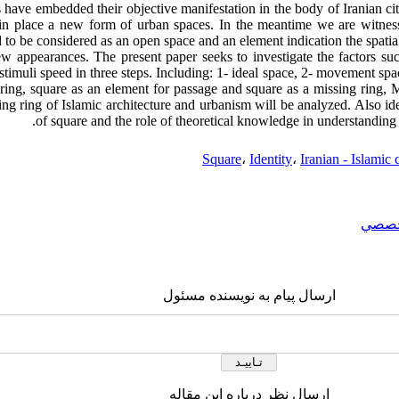
s have embedded their objective manifestation in the body of Iranian cit
n place a new form of urban spaces. In the meantime we are witnessi
 to be considered as an open space and an element indication the spatial 
 appearances. The present paper seeks to investigate the factors su
 stimuli speed in three steps. Including: 1- ideal space, 2- movement spa
ring, square as an element for passage and square as a missing ring, Mo
ing ring of Islamic architecture and urbanism will be analyzed. Also ide
of square and the role of theoretical knowledge in understanding i
Square
،
Identity
،
Iranian - Islamic 
صصي
ارسال پیام به نویسنده مسئول
ارسال نظر درباره این مقاله