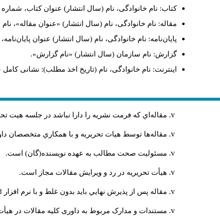
کتاب: نام خانوادگی، نام (سال انتشار) عنوان کتاب، شماره ج
مقاله: نام خانوادگی، نام (سال انتشار) «عنوان مقاله»، نا
پایان‌نامه: نام خانوادگی، نام (سال انتشار) عنوان پایان‌نامه
گزارش: نام سازمان (سال انتشار) «نام گزارش».
اینترنت: نام خانوادگی، نام (تاریخ اخذ مطلب): نشانی کامل 
مقاله‌اي كه فرمت نشريه را دارا نباشد در جلسه هيت ت
مقاله‌ها توسط هیات تحريريه و با همکاري متخصصان د
مسئوليت صحت مطالب به عهده نويسنده(گان) است.
هيأت تحريريه در رد و ويرايش مقالات مجاز است.
مقاله پس از پذيرش نهايي باید بدون غلط و با نرم افزار
rd
مستندات و مدارک مربوط به داوری کلیه مقالات در هیأت 