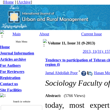
[
Home
] [
Archive
]
Main
About
Current Issue
Main Menu
Volume 11, Issue 31 (9-2013)
Home
2013, 11(31): 15
Journal Information
Articles archive
Tendency to participation of Tehran citi
region 4)
For Authors
For Reviewers
*
Jamal Abdollah Poor
,
Hasan Mo
Registration
Sociology Faculty o
Contact us
Site Facilities
Abstract:
(5766 Views)
Search in website
today, most exper