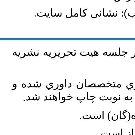
طلب): نشانی کامل سایت
در جلسه هيت تحريريه نشريه
اري متخصصان داوري شده و
ه نوبت چاپ خواهند شد
.
ه(گان) است
جاز است