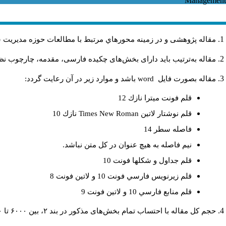
مقاله پژوهشی و در زمینه محورهاي مرتبط با مطالعات حوزه مديريت 
مقاله به‌ترتیب باید دارای بخش‌های چکیده فارسی، مقدمه، چارچوب نظر.
باشد و موارد زير در آن رعايت گردد:
word
مقاله بصورت فايل
قلم فونت ميترا نازك 12
نازك 10
Times New Roman
قلم نوشتار لاتين
فاصله سطر 14
نيم فاصله به هيچ عنوان در كل متن نباشد.
قلم جداول و شكلها فونت 10
قلم زيرنويس فارسي فونت 10 و لاتين فونت 8
قلم منابع فارسي 10 و لاتين فونت 9
حجم کل مقاله با احتساب تمام بخش‌های مذکور در بند ۲، بین ۶۰۰۰ تا ۸۰۰۰کلمه باشد.