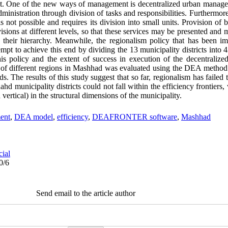
t. One of the new ways of management is decentralized urban manage
dministration through division of tasks and responsibilities. Furthermor
not possible and requires its division into small units. Provision of b
ivisions at different levels, so that these services may be presented an
th their hierarchy. Meanwhile, the regionalism policy that has been
pt to achieve this end by dividing the 13 municipality districts into 4
his policy and the extent of success in execution of the decentraliz
 of different regions in Mashhad was evaluated using the DEA method 
s. The results of this study suggest that so far, regionalism has failed
municipality districts could not fall within the efficiency frontiers, 
ertical) in the structural dimensions of the municipality.
ent
,
DEA model
,
efficiency
,
DEAFRONTER software
,
Mashhad
cial
0/6
Send email to the article author