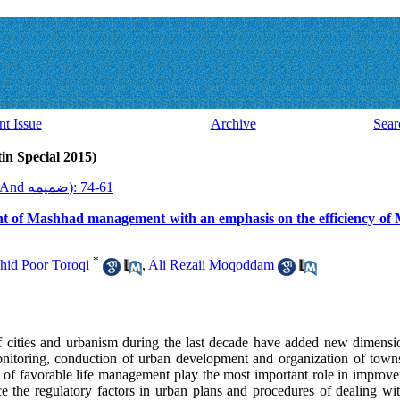
nt Issue
Archive
Sear
Issue 39 And ضميمه (Latin Special 2015)
2015, 14(39 And ضميمه): 61-74
nt of Mashhad management with an emphasis on the efficiency of
*
hid Poor Toroqi
,
Ali Rezaii Moqoddam
f cities and urbanism during the last decade have added new dimensi
onitoring, conduction of urban development and organization of town
s of favorable life management play the most important role in improv
e the regulatory factors in urban plans and procedures of dealing w