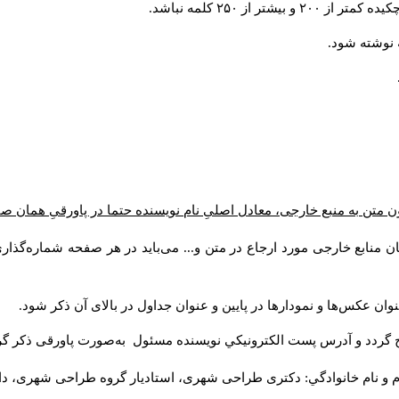
 از ۲۵۰ کلمه نباشد
 متن به منبع خارجی، معادل اصلیِ نام نویسنده حتما در پاورقیِ همان ص
ن منابع خارجی مورد ارجاع در متن و... می‌باید در هر صفحه شماره‌گذا
وان عکس‌ها و نمودارها در پایین و عنوان جداول در بالای آن ذکر شود
ج گردد و آدرس پست الكترونيكي نويسنده مسئول به‌صورت پاورقی ذکر گ
م و نام خانوادگي: دکتری طراحی شهری، استادیار گروه
طراحی شهری، دانش).