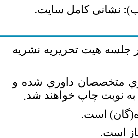
طلب): نشانی کامل سایت
در جلسه هيت تحريريه نشريه
اري متخصصان داوري شده و
ه نوبت چاپ خواهند شد
.
ه(گان) است
جاز است