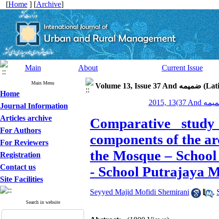
[
Home
] [
Archive
]
Main
About
Current Issue
Main Menu
Volume 13, I
Home
Journal Information
Articles archive
Comparative study 
For Authors
components of the ar
For Reviewers
the Mosque – Schoo
Registration
Contact us
- School Putrajaya M
Site Facilities
Seyyed Majid Mofidi Shemirani
,
Search in website