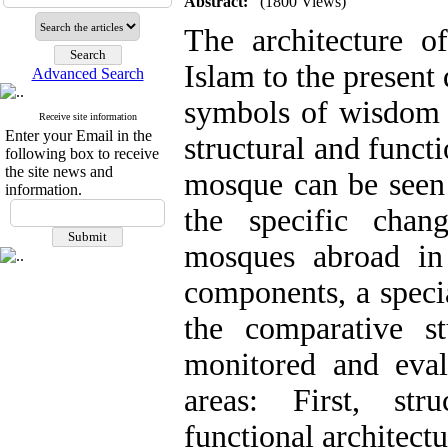
Abstract:
(1800 Views)
The architecture 
Islam to the present
Advanced Search
symbols of wisdom a
Receive site information
Enter your Email in the
structural and funct
following box to receive
the site news and
mosque can be seen 
information.
the specific chan
mosques abroad in 
components, a speci
the comparative s
monitored and eva
areas: First, str
functional architect