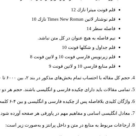
قلم فونت ميترا نازك 12
قلم نوشتار لاتين
Times New Roman
نازك 10
فاصله سطر 14
نيم فاصله به هيچ عنوان در كل متن نباشد.
قلم جداول و شكلها فونت 10
قلم زيرنويس فارسي فونت 10 و لاتين فونت 8
قلم منابع فارسي 10 و لاتين فونت 9
حجم کل مقاله با احتساب تمام بخش‌های مذکور در بند ۲، بین ۶۰۰۰ تا ۸۰۰۰کلمه باشد.
تمامی مقالات باید دارای چکیده فارسی و انگلیسی باشند. حجم هر دو چکیده کمتر از ۲۰۰ و بیشتر 
واژگان کلیدی بلافاصله پس از چکیده فارسی و انگلیسی و بین ۴-۶ کلمه نوشته شود.
معادل انگلیسی اسامی و مفاهیم مهم در پاورقی هر صفحه آورده شود.
ارجاعات مربوط به منابع در متن و داخل پرانتز و به‌صورت زیر است: