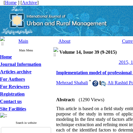
[
Home
] [
Archive
]
Main
About
Curre
Main Menu
Volume 14, Issue 39 (9-2015)
Home
2015, 1
Journal Information
Articles archive
Implementation model of professional e
For Authors
*
Mehrzad Shahali
,
Ali Rashid P
For Reviewers
Registration
Abstract:
(1290 Views)
Contact us
This article is based on a field study e
Site Facilities
purpose of the study in terms of applic
modeling In the first study of factors aff
Search in website
technique extraction and refining most im
each of the identified factors to determ