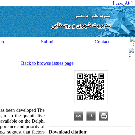
[ فارسی ]
ch
Submit
Contact
Back to browse issues page
" has been developed The
ard to the quantitative
s available on the Delphi
portance and priority of
ngs suggest that factors
Download citation: