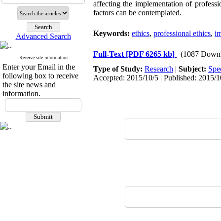
affecting the implementation of professi
factors can be contemplated.
Keywords:
ethics
,
professional ethics
,
im
Advanced Search
Full-Text
[PDF 6265 kb]
(1087 Downl
Receive site information
Enter your Email in the
Type of Study:
Research
|
Subject:
Spe
following box to receive
Accepted: 2015/10/5 | Published: 2015/1
the site news and
information.