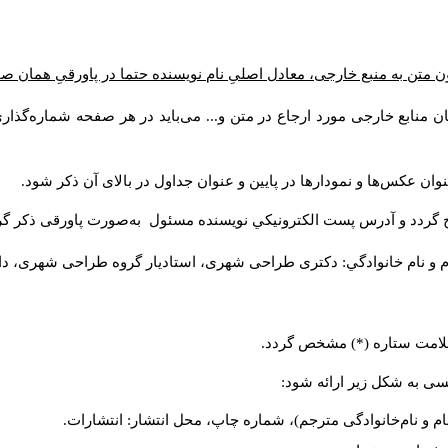
ن متن به منبع خارجی، معادل اصلیِ نام نویسنده حتما در پاورقیِ همان 
 منابع خارجی مورد ارجاع در متن و... می‌باید در هر صفحه شماره‌گذار
ان عکس‌ها و نمودارها در پایین و عنوان جداول در بالای آن ذکر شود.
 گردد و آدرس پست الكترونيكي نويسنده مسئول به‌صورت پاورقی ذکر گر
م و نام خانوادگي: دکتری طراحی شهری، استادیار گروه
طراحی شهری، دانشکد
 علامت ستاره (*) مشخص گردد.
یسی به شکل زیر ارائه شود:
ام و نام‌خانوادگی مترجم)، شماره چاپ، محل انتشار: انتشارات.