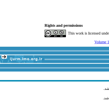
Rights and permissions
This work is licensed und
Volume 1
شد
.
شد.