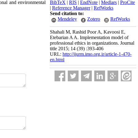
tional and environmental
BibTeX
|
RIS
|
EndNote
|
Medlars
|
ProCite
|
Reference Manager
|
RefWorks
Send citation to:
Mendeley
Zotero
RefWorks
Shahali M, Rashid Poor A, Kavoosi E,
Etebarian A A. Implementation model of
professional ethics in organizations. Journal
title 2015; 14 (39) :393-406
URL:
http://ijurm.imo.org.ir/article-1-470-
en.html