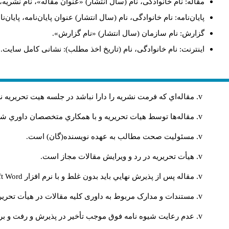
مقاله: نام خانوادگی، نام (سال انتشار) «عنوان مقاله»، نام نشری
پایان‌نامه: نام خانوادگی، نام (سال انتشار) عنوان پایان‌نامه، پایا
گزارش: نام سازمان (سال انتشار) «نام گزارش».
اینترنت: نام خانوادگی، نام (تاریخ اخذ مطلب): نشانی کامل سایت.
مقاله‌اي كه فرمت نشريه را دارا نباشد در جلسه هيت تحريريه
مقاله‌ها توسط هیات تحريريه و با همکاري متخصصان داوري 
مسئوليت صحت مطالب به عهده نويسنده(گان) است.
هيأت تحريريه در رد و ويرايش مقالات مجاز است.
مقاله پس از پذيرش نهايي باید بدون غلط و با نرم افزار
ft Word
مستندات و مدارک مربوط به داوری کلیه مقالات در هیأت تحریری
عدم رعایت شیوه نامه فوق موجب تأخیر در پذیرش و رفت و برگ