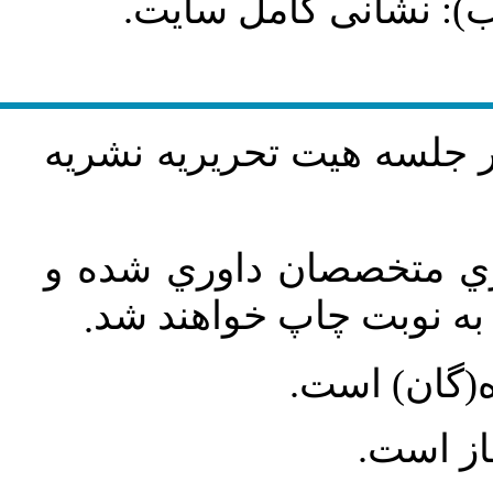
طلب): نشانی کامل سایت
در جلسه هيت تحريريه نشريه
اري متخصصان داوري شده و
ه نوبت چاپ خواهند شد
.
ه(گان) است
جاز است