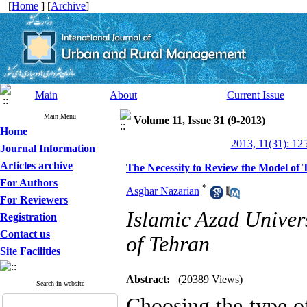
[
Home
] [
Archive
]
Main
About
Current Issue
Main Menu
Volume 11, Issue 31 (9-2013)
Home
2013, 11(31): 12
Journal Information
Articles archive
The Necessity to Review the Model o
For Authors
*
Asghar Nazarian
For Reviewers
Islamic Azad Univer
Registration
Contact us
of Tehran
Site Facilities
Abstract:
(20389 Views)
Search in website
Choosing the type o