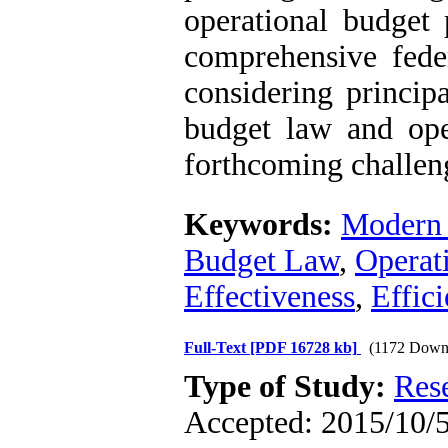
operational budget 
comprehensive feder
considering princip
budget law and oper
forthcoming challeng
Keywords:
Modern
Budget Law
,
Operat
Effectiveness
,
Effici
Full-Text
[PDF 16728 kb]
(1172 Down
Type of Study:
Res
Accepted: 2015/10/5