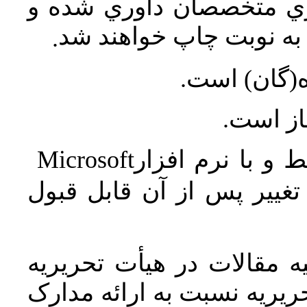
اري متخصصان داوري شده و
ه نوبت چاپ خواهند شد
.
ه(گان) است
جاز است
Microsoft
 و با نرم افزار
غییر پس از آن قابل قبول
 مقالات در هیأت تحریریه
یریه نسبت به ارائه مدارک