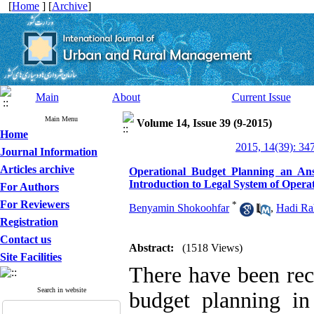
[
Home
] [
Archive
]
Main
About
Current Issue
Main Menu
Volume 14, Issue 39 (9-2015)
Home
2015, 14(39): 34
Journal Information
Articles archive
Operational Budget Planning an A
Introduction to Legal System of Opera
For Authors
For Reviewers
*
Benyamin Shokoohfar
,
Hadi Ra
Registration
Contact us
Abstract:
(1518 Views)
Site Facilities
There have been rec
Search in website
budget planning in 