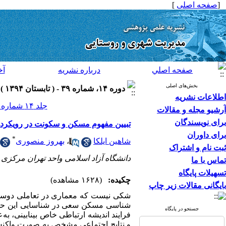
[
صفحه اصلی
]
صفحه اصلي
درباره نشريه
آخ
بخش‌های اصلی
دوره ۱۴، شماره ۳۹ - ( تابستان ۱۳۹۴ )
اطلاعات نشریه
جلد ۱۴ شماره ۳۹ صفحات ۱۸۸-۱۶۵
آرشیو مجله و مقالات
برای نویسندگان
تبیین مفهوم مسکن و سکونت در رویکرد پ
برای داوران
*
شاهین ایلکا
،
بهروز منصوری
ثبت نام و اشتراک
دانشگاه آزاد اسلامی واحد تهران مرکزی
تماس با ما
تسهیلات پایگاه
چکیده:
(۱۶۲۸ مشاهده)
بایگانی مقالات زیر چاپ
شکی نیست که معماری در تعاملی دوسویه 
شناسی مسکن سعی در شناسایی این حلقه‌
جستجو در پایگاه
فرایند اندیشه ارتباطی خاص بینابینی، به‌
و نتایج اجتماعی مشخص به صورت واکنش‌ه