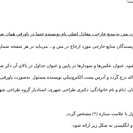
ست:
ن متن به منبع خارجی، معادل اصلیِ نام نویسنده حتما در پاورقیِ همان 
سندگان منابع خارجی مورد ارجاع در متن و... می‌باید در هر صفحه شمار
د. عنوان عکس‌ها و نمودارها در پایین و عنوان جداول در بالای آن ذکر شو
له درج گردد و آدرس پست الكترونيكي نويسنده مسئول به‌صورت پاورقی ذ
ن. (نام و نام خانوادگي: دکتری طراحی شهری، استادیار گروه
طراحی شهری،
ول با علامت ستاره (*) مشخص گردد.
و انگلیسی به شکل زیر ارائه شود: