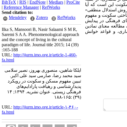
BibTeX
|
RIS
|
EndNote
|
Medlars
|
ProCite
ونت این است که آیا
|
Reference Manager
|
RefWorks
«روش استدلال منطقی»
Send citation to:
شناختی سکونت و مفهوم
Mendeley
Zotero
RefWorks
ای فرهنگی در پیدایش
مطالعه معنای نمادین
Ilka S, Mansoori B, Nasir Salaami S M R,
اری، و قواعد خوانش
Saremi S A A. Phenomenological approach
and the concept of living in the cultural
paradigm of life. Journal title 2015; 14 (39)
:165-188
URL:
http://ijurm.imo.org.ir/article-1-460-
fa.html
ایلکا شاهین، منصوری بهروز، نصیر سلامی
سید محمد رضا، صارمی سید علی اکبر.
تبیین مفهوم مسکن و سکونت در رویکرد
پدیدارشناسی و رهیافت پارادایم‌های
فرهنگی زیستی. عنوان نشریه. ۱۳۹۴; ۱۴
(۳۹) :۱۶۵-۱۸۸
URL:
http://ijurm.imo.org.ir/article-۱-۴۶۰-
fa.html