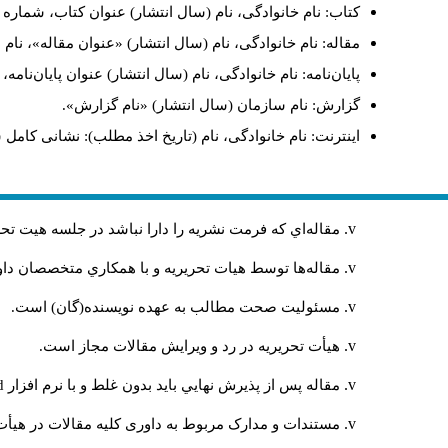
کتاب: نام خانوادگی، نام (سال انتشار) عنوان کتاب، شماره ج
مقاله: نام خانوادگی، نام (سال انتشار) «عنوان مقاله»، نا
پایان‌نامه: نام خانوادگی، نام (سال انتشار) عنوان پایان‌نامه
گزارش: نام سازمان (سال انتشار) «نام گزارش».
اینترنت: نام خانوادگی، نام (تاریخ اخذ مطلب): نشانی کامل 
مقاله‌اي كه فرمت نشريه را دارا نباشد در جلسه هيت ت
مقاله‌ها توسط هیات تحريريه و با همکاري متخصصان د
مسئوليت صحت مطالب به عهده نويسنده(گان) است.
هيأت تحريريه در رد و ويرايش مقالات مجاز است.
مقاله پس از پذيرش نهايي باید بدون غلط و با نرم افزار
rd
مستندات و مدارک مربوط به داوری کلیه مقالات در هیأت 