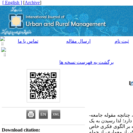
[ English ]
]
Archive
[
ثبت نام
ارسال مقاله
تماس با ما
برگشت به فهرست نسخه ها
 چنانچه مقوله جامعه-
رد؛ لذا رسیدن به یک
کیه بر الگوی فکری خاص
Download citation:
ی از معماری، از جمله