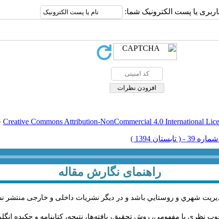
اربری یا پست الکترونیک شما:
Creative Commons Attribution-NonCommercial 4.0 International Lic
ق
راهنمای نگارش مقاله
يريت شهري و روستايي باشد و در دیگر نشریات داخلی و خارجی منتشر ن
ب نظری یا مفهومی، روش تحقیق، یافته‌ها، نتیجه، کتابنامه و چکیده انگل