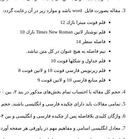
مقاله بصورت فايل
word
باشد و موارد زير در آن رعايت گردد:
قلم فونت ميترا نازك 12
قلم نوشتار لاتين
Times New Roman
نازك 10
فاصله سطر 14
نيم فاصله به هيچ عنوان در كل متن نباشد.
قلم جداول و شكلها فونت 10
قلم زيرنويس فارسي فونت 10 و لاتين فونت 8
قلم منابع فارسي 10 و لاتين فونت 9
حجم کل مقاله با احتساب تمام بخش‌های مذکور در بند ۲، بین ۶۰۰۰ تا ۸۰۰۰کلمه باشد.
تمامی مقالات باید دارای چکیده فارسی و انگلیسی باشند. حجم هر دو چکیده کمتر از ۲۰۰ 
واژگان کلیدی بلافاصله پس از چکیده فارسی و انگلیسی و بین ۴-۶ کلمه نوشته شود.
معادل انگلیسی اسامی و مفاهیم مهم در پاورقی هر صفحه آورده