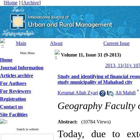
[
Home
] [
Archive
]
Main
About
Current Issue
Main Menu
Volume 11, Issue 31 (9-2013)
Home
2013, 11(31): 10
Journal Information
Articles archive
Study and identifying of financial reso
study municipality of Mahabad city
For Authors
For Reviewers
*
Keramat Allah Zyari
,
Ali Mahdi
Registration
Geography Faculty o
Contact us
Site Facilities
Abstract:
(10784 Views)
Search in website
Today, due to ext