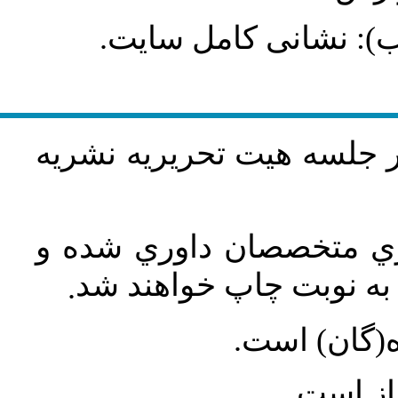
طلب): نشانی کامل سایت
در جلسه هيت تحريريه نشريه
اري متخصصان داوري شده و
ه نوبت چاپ خواهند شد
.
ه(گان) است
جاز است