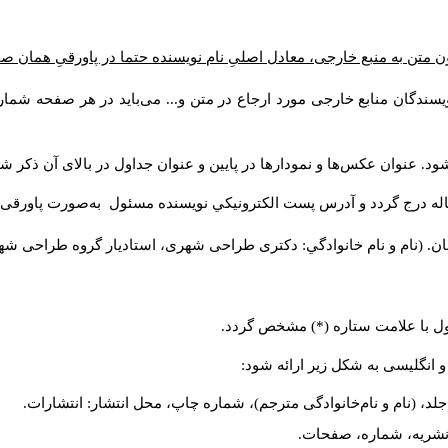
ن متن به منبع خارجی، معادل اصلیِ نام نویسنده حتما در پاورقیِ همان 
سندگان منابع خارجی مورد ارجاع در متن و... می‌باید در هر صفحه شمار
د. عنوان عکس‌ها و نمودارها در پایین و عنوان جداول در بالای آن ذکر شو
له درج گردد و آدرس پست الكترونيكي نويسنده مسئول به‌صورت پاورقی ذ
ن. (نام و نام خانوادگي: دکتری طراحی شهری، استادیار گروه
طراحی شهری،
ول با علامت ستاره (*) مشخص گردد.
و انگلیسی به شکل زیر ارائه شود:
لد، (نام و نام‌خانوادگی مترجم)، شماره چاپ، محل انتشار: انتشارات.
م نشریه، شماره، صفحات.