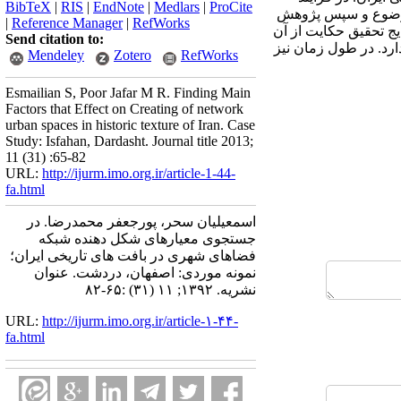
BibTeX
|
RIS
|
EndNote
|
Medlars
|
ProCite
 موضوع و سپس پژوهش
|
Reference Manager
|
RefWorks
یج تحقیق حکایت از آن
Send citation to:
ارد. در طول زمان نیز
Mendeley
Zotero
RefWorks
Esmailian S, Poor Jafar M R. Finding Main
Factors that Effect on Creating of network
urban spaces in historic texture of Iran. Case
Study: Isfahan, Dardasht. Journal title 2013;
11 (31) :65-82
URL:
http://ijurm.imo.org.ir/article-1-44-
fa.html
اسمعیلیان سحر، پورجعفر محمدرضا. در
جستجوی معیارهای شکل دهنده شبکه
فضاهای شهری در بافت های تاریخی ایران؛
نمونه موردی: اصفهان، دردشت. عنوان
نشریه. ۱۳۹۲; ۱۱ (۳۱) :۶۵-۸۲
URL:
http://ijurm.imo.org.ir/article-۱-۴۴-
fa.html