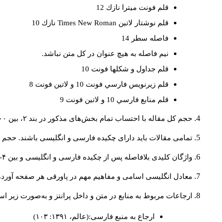
قلم فونت ميترا نازك 12
قلم نوشتار لاتين
Times New Roman
نازك 10
فاصله سطر 14
نيم فاصله به هيچ عنوان در كل متن نباشد.
قلم جداول و شكلها فونت 10
قلم زيرنويس فارسي فونت 10 و لاتين فونت 8
قلم منابع فارسي 10 و لاتين فونت 9
حجم کل مقاله با احتساب تمام بخش‌های مذکور در بند ۲، بین ۶۰۰۰ تا ۸۰۰۰کلمه باشد.
تمامی مقالات باید دارای چکیده فارسی و انگلیسی باشند. حجم هر دو چکیده کمتر از ۲۰۰ 
واژگان کلیدی بلافاصله پس از چکیده فارسی و انگلیسی و بین ۴-۶ کلمه نوشته شود.
معادل انگلیسی اسامی و مفاهیم مهم در پاورقی هر صفحه آورده
ارجاعات مربوط به منابع در متن و داخل پرانتز و به‌صورت زیر ا
ارجاع به منبع فارسی:(عالم، ۱۳۹۱: ۱۰۳)