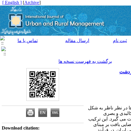
[ English ]
]
Archive
[
ثبت نام
ارسال مقاله
تماس با ما
برگشت به فهرست نسخه ها
دردشت
ا در نظر ناظر به شکل
کالبدی و بصری
 می گیرد. این ترکیب
ایی بافت بر مبنای
Download citation:
یران. در فرآیند