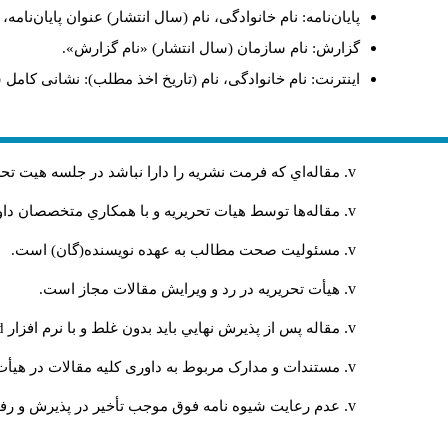
پایان‌نامه: نام خانوادگی، نام (سال انتشار) عنوان پایان‌نامه
گزارش: نام سازمان (سال انتشار) «نام گزارش».
اینترنت: نام خانوادگی، نام (تاریخ اخذ مطلب): نشانی کامل 
مقاله‌اي كه فرمت نشريه را دارا نباشد در جلسه هيت ت
مقاله‌ها توسط هیات تحريريه و با همکاري متخصصان د
مسئوليت صحت مطالب به عهده نويسنده(گان) است.
هيأت تحريريه در رد و ويرايش مقالات مجاز است.
مقاله پس از پذيرش نهايي باید بدون غلط و با نرم افزار
rd
مستندات و مدارک مربوط به داوری کلیه مقالات در هیأت 
عدم رعایت شیوه نامه فوق موجب تأخیر در پذیرش و رفت 