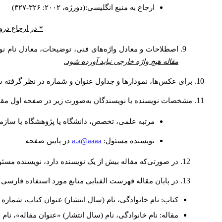
ارجاع به منبع انگلیسی:(دورژه، ۲۰۰۲: ۳۲۶-۳۲۷)
* در ارجاع درو
اصطلاحات و معادل واژه‌های فنی، توضیحات، معادل نام نوی
مقاله هیچ واژه خارجی نباید آورده شود.
برای عکس‌ها، نمودارها و جداول عنوان و شماره در نظر گرفته شو
مشخصات نویسنده یا نویسندگان به‌صورت زیر در صفحه اول مقا
مرتبه علمی، تخصص، دانشگاه یا پژوهشگاه یا سازما
a.a@aaaa
نويسنده مسئول:
در پايين صفحه
در صورتی‌که مقاله بیش از یک نویسنده دارد، نویسنده مسئ
در پایان مقاله فهرست الفبایی منابع مورد استفاده فارسی 
کتاب: نام خانوادگی، نام (سال انتشار) عنوان کتاب، شماره ج
مقاله: نام خانوادگی، نام (سال انتشار) «عنوان مقاله»، نا