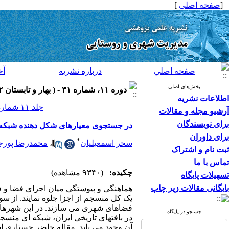
[
صفحه اصلی
]
صفحه اصلي
درباره نشريه
آخ
بخش‌های اصلی
دوره ۱۱، شماره ۳۱ - ( بهار و تابستان ۱۳۹۲ )
اطلاعات نشریه
جلد ۱۱ شماره ۳۱ صفحات ۸۲-۶۵
آرشیو مجله و مقالات
برای نویسندگان
در جستجوی معیارهای شکل دهنده شبکه 
برای داوران
*
سحر اسمعیلیان
،
محمدرضا پورج
ثبت نام و اشتراک
تماس با ما
چکیده:
(۹۳۴۰ مشاهده)
تسهیلات پایگاه
بایگانی مقالات زیر چاپ
هماهنگی و پیوستگی میان اجزای فضا و ف
یک کل منسجم از اجزا جلوه نمایند. از س
فضاهای شهری می سازند. در این شهرها 
جستجو در پایگاه
در بافتهای تاریخی ایران، شبکه ای منس
آن وجود می یابد. مقاله حاضر جستاری ا