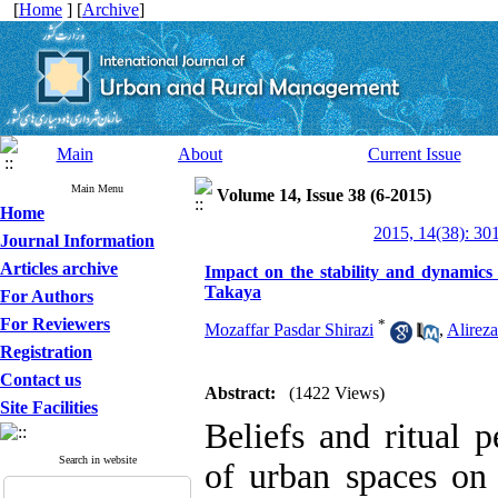
[
Home
] [
Archive
]
Main
About
Current Issue
Main Menu
Volume 14, Issue 38 (6-2015)
Home
2015, 14(38): 30
Journal Information
Articles archive
Impact on the stability and dynamics of
Takaya
For Authors
For Reviewers
*
Mozaffar Pasdar Shirazi
,
Alirez
Registration
Contact us
Abstract:
(1422 Views)
Site Facilities
Beliefs and ritual p
Search in website
of urban spaces on 