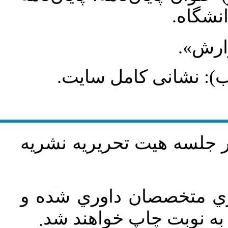
انشگاه
گزارش
طلب): نشانی کامل سایت
در جلسه هيت تحريريه نشريه
اري متخصصان داوري شده و
ه نوبت چاپ خواهند شد
.