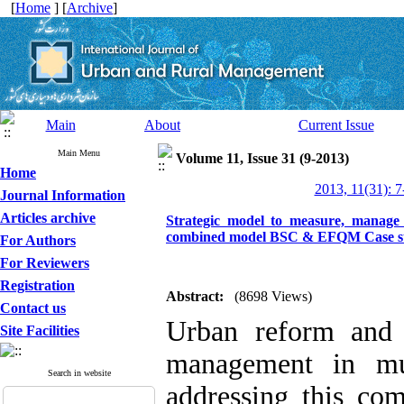
[
Home
] [
Archive
]
Main
About
Current Issue
Main Menu
Volume 11, Issue 31 (9-2013)
Home
2013, 11(31): 7
Journal Information
Articles archive
Strategic model to measure, manage a
combined model BSC & EFQM Case stu
For Authors
For Reviewers
Registration
Abstract:
(8698 Views)
Contact us
Urban reform and 
Site Facilities
management in mun
Search in website
addressing this com