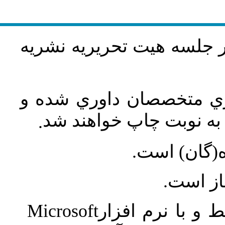
در جلسه هيت تحريريه نشريه
اري متخصصان داوري شده و
ه نوبت چاپ خواهند شد
.
ه(گان) است
جاز است
Microsoft
 و با نرم افزار