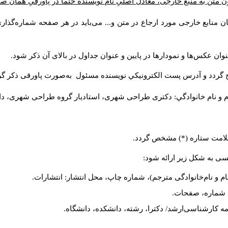
ن متن به منبع خارجی، معادل اصلیِ نام نویسنده حتما در پاورقیِ همان 
 منابع خارجی مورد ارجاع در متن و... می‌باید در هر صفحه شماره‌گذار
ان عکس‌ها و نمودارها در پایین و عنوان جداول در بالای آن ذکر شود.
 گردد و آدرس پست الكترونيكي نويسنده مسئول به‌صورت پاورقی ذکر گر
م و نام خانوادگي: دکتری طراحی شهری، استادیار گروه
طراحی شهری، دانشکد
 علامت ستاره (*) مشخص گردد.
یسی به شکل زیر ارائه شود:
ام و نام‌خانوادگی مترجم)، شماره چاپ، محل انتشار: انتشارات.
ه، شماره، صفحات.
ن‌نامه کارشناسی‌ارشد/ دکترا، رشته، دانشکده، دانشگاه.