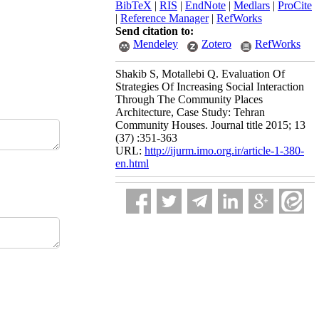
BibTeX
|
RIS
|
EndNote
|
Medlars
|
ProCite
|
Reference Manager
|
RefWorks
Send citation to:
Mendeley
Zotero
RefWorks
Shakib S, Motallebi Q. Evaluation Of
Strategies Of Increasing Social Interaction
Through The Community Places
Architecture, Case Study: Tehran
Community Houses. Journal title 2015; 13
(37) :351-363
URL:
http://ijurm.imo.org.ir/article-1-380-
en.html