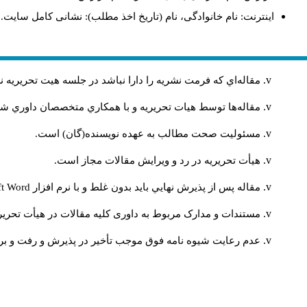
اینترنت: نام خانوادگی، نام (تاریخ اخذ مطلب): نشانی کامل سایت.
مقاله‌اي كه فرمت نشريه را دارا نباشد در جلسه هيت تحريريه
مقاله‌ها توسط هیات تحريريه و با همکاري متخصصان داوري 
مسئوليت صحت مطالب به عهده نويسنده(گان) است.
هيأت تحريريه در رد و ويرايش مقالات مجاز است.
مقاله پس از پذيرش نهايي باید بدون غلط و با نرم افزار
ft Word
مستندات و مدارک مربوط به داوری کلیه مقالات در هیأت تحریری
عدم رعایت شیوه نامه فوق موجب تأخیر در پذیرش و رفت و برگ