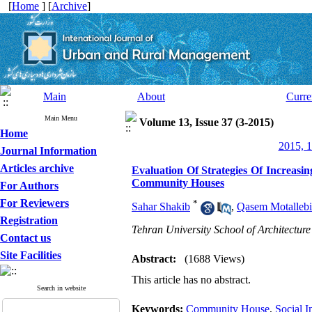
[
Home
] [
Archive
]
Main
About
Curre
Main Menu
Volume 13, Issue 37 (3-2015)
Home
2015, 1
Journal Information
Articles archive
Evaluation Of Strategies Of Increasi
Community Houses
For Authors
For Reviewers
*
Sahar Shakib
,
Qasem Motallebi
Registration
Tehran University School of Architectu
Contact us
Site Facilities
Abstract:
(1688 Views)
This article has no abstract.
Search in website
Keywords:
Community House
,
Social I