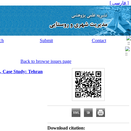
[ فارسی ]
ch
Submit
Contact
Back to browse issues page
e, Case Study: Tehran
Download citation: