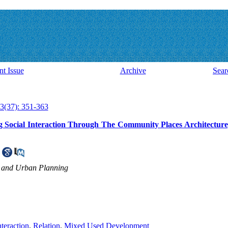
nt Issue
Archive
Sear
3(37): 351-363
ng Social Interaction Through The Community Places Architectur
re and Urban Planning
nteraction
,
Relation
,
Mixed Used Development