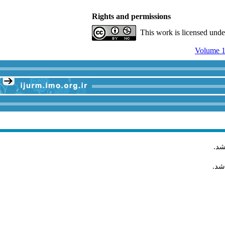
Rights and permissions
This work is licensed und
Volume 1
شد
.
شد.