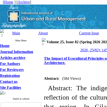
[
Home
] [
Archive
]
Main
About
Current Issue
Main Menu
Volume 25, Issue 82 (Spring 2026 202
Home
2026, 25(82): 14
Journal Information
Articles archive
The Impact of Ecocultural Principles 
Architecture.
For Authors
For Reviewers
Registration
Abstract:
(584 Views)
Contact us
Abstract:
The indige
Site Facilities
reflection of the cultur
Search in website
that region. In Gila