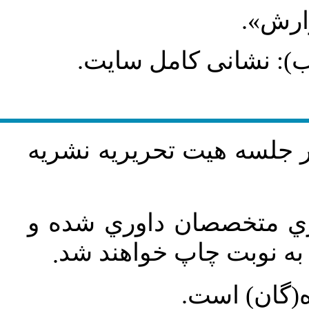
گزارش
طلب): نشانی کامل سایت
در جلسه هيت تحريريه نشريه
اري متخصصان داوري شده و
ه نوبت چاپ خواهند شد
.
ه(گان) است