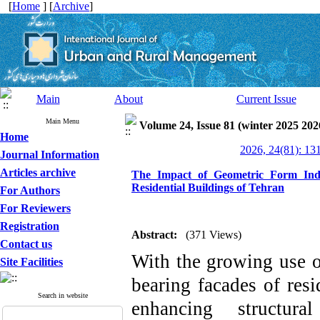
[
Home
] [
Archive
]
Main
About
Current Issue
Main Menu
Volume 24, Issue 81 (winter 2025 202
Home
2026, 24(81): 13
Journal Information
Articles archive
The Impact of Geometric Form Indi
Residential Buildings of Tehran
For Authors
For Reviewers
Registration
Abstract:
(371 Views)
Contact us
With the growing use o
Site Facilities
bearing facades of resi
Search in website
enhancing structura