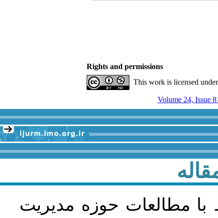
Rights and permissions
This work is licensed unde
Volume 24, Issue 8
قاله
 با مطالعات حوزه مديريت