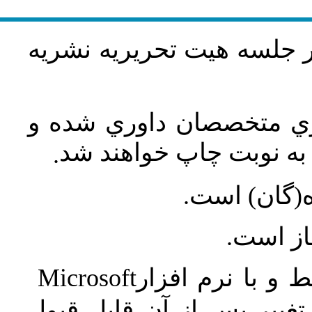
در جلسه هيت تحريريه نشريه
اري متخصصان داوري شده و
ه نوبت چاپ خواهند شد
.
ه(گان) است
جاز است
Microsoft
 و با نرم افزار
غییر پس از آن قابل قبول