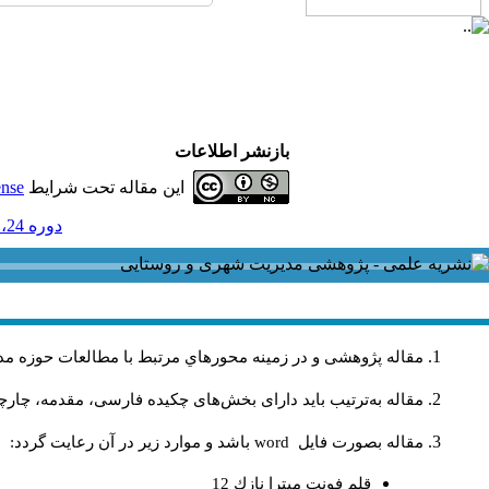
بازنشر اطلاعات
این مقاله تحت شرایط
ense
دوره 24، شماره 80 - ( پاییز 1404 1404 )
مقاله پژوهشی و در زمینه محورهاي مرتبط با مطالعات حوزه مد
مقاله به‌ترتیب باید دارای بخش‌های چکیده فارسی، مقدمه، چارچو
مقاله بصورت فايل
word
باشد و موارد زير در آن رعايت گردد:
قلم فونت ميترا نازك 12