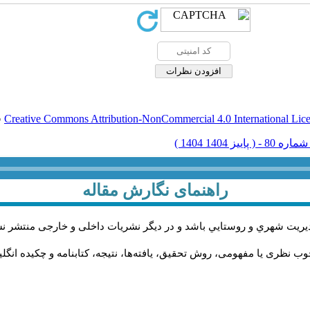
Creative Commons Attribution-NonCommercial 4.0 International Lic
ق
راهنمای نگارش مقاله
يريت شهري و روستايي باشد و در دیگر نشریات داخلی و خارجی منتشر ن
ب نظری یا مفهومی، روش تحقیق، یافته‌ها، نتیجه، کتابنامه و چکیده انگل