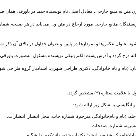
ن متن به منبع خارجی، معادل اصلیِ نام نویسنده حتما در پاورقیِ همان 
سندگان منابع خارجی مورد ارجاع در متن و... می‌باید در هر صفحه شمار
د. عنوان عکس‌ها و نمودارها در پایین و عنوان جداول در بالای آن ذکر شو
له درج گردد و آدرس پست الكترونيكي نويسنده مسئول به‌صورت پاورقی ذ
ن. (نام و نام خانوادگي: دکتری طراحی شهری، استادیار گروه
طراحی شهری،
ول با علامت ستاره (*) مشخص گردد.
و انگلیسی به شکل زیر ارائه شود:
لد، (نام و نام‌خانوادگی مترجم)، شماره چاپ، محل انتشار: انتشارات.
م نشریه، شماره، صفحات.
، پایان‌نامه کارشناسی‌ارشد/ دکترا، رشته، دانشکده، دانشگاه.