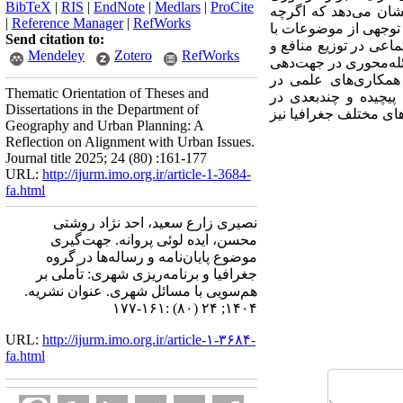
BibTeX
|
RIS
|
EndNote
|
Medlars
|
ProCite
نشان می‌دهد که اگرچه
|
Reference Manager
|
RefWorks
توجهی از موضوعات با
Send citation to:
اعی در توزیع منافع و
Mendeley
Zotero
RefWorks
ئله‌محوری در جهت‌دهی
همکاری‌های علمی در
Thematic Orientation of Theses and
پیچیده و چندبعدی در
Dissertations in the Department of
ای مختلف جغرافیا نیز
Geography and Urban Planning: A
Reflection on Alignment with Urban Issues.
Journal title 2025; 24 (80) :161-177
URL:
http://ijurm.imo.org.ir/article-1-3684-
fa.html
نصیری زارع سعید، احد نژاد روشتی
محسن، ایده لوئی پروانه. جهت‌گیری
موضوع پایان‌نامه‌ و رساله‌ها در گروه
جغرافیا و برنامه‌ریزی شهری: تأملی بر
هم‌سویی با مسائل شهری. عنوان نشریه.
۱۴۰۴; ۲۴ (۸۰) :۱۶۱-۱۷۷
URL:
http://ijurm.imo.org.ir/article-۱-۳۶۸۴-
fa.html