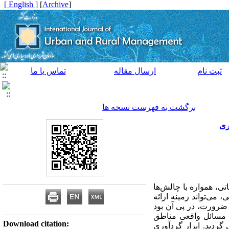
[ English ]
]
Archive
[
ثبت نام
ارسال مقاله
تماس با ما
برگشت به فهرست نسخه ها
ری
، همواره با چالش‌ها
می‌تواند زمینه ارائه
 ضرورت، در پی آن بود
با مسائل واقعی مناطق
Download citation:
گردید. ابزار گردآوری