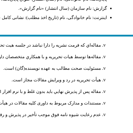
گزارش: نام سازمان (سال انتشار) «نام گزارش».
اینترنت: نام خانوادگی، نام (تاریخ اخذ مطلب): نشانی کامل 
مقاله‌اي كه فرمت نشريه را دارا نباشد در جلسه هيت ت
مقاله‌ها توسط هیات تحريريه و با همکاري متخصصان د
مسئوليت صحت مطالب به عهده نويسنده(گان) است.
هيأت تحريريه در رد و ويرايش مقالات مجاز است.
مقاله پس از پذيرش نهايي باید بدون غلط و با نرم افزار
rd
مستندات و مدارک مربوط به داوری کلیه مقالات در هیأت 
عدم رعایت شیوه نامه فوق موجب تأخیر در پذیرش و رفت 