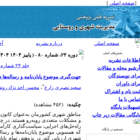
[
صفحه اصلی
]
صفحه اصلي
درباره نشريه
آخ
بخش‌های اصلی
دوره ۲۴، شماره ۸۰ - ( پاییز ۱۴۰۴ ۱۴۰۴ )
اطلاعات نشریه
جلد ۲۴ شماره ۸۰ صفحات ۱۷۷-۱۶۱
آرشیو مجله و مقالات
برای نویسندگان
جهت‌گیری موضوع پایان‌نامه‌ و رساله‌ها 
برای داوران
*
سعید نصیری زارع
،
محسن احد نژاد رو
ثبت نام و اشتراک
تماس با ما
چکیده:
(۴۵۲ مشاهده)
تسهیلات پایگاه
مناطق شهری کشورمان به‌عنوان کانون‌ه
بایگانی مقالات زیر چاپ
و مشکلات متعددی روبه‌رو هستند. در چنی
راه‌حل‌های اجرایی، سیاست‌گذاری کارآم
جستجو در پایگاه
که همسویی موضوع پایان‌نامه‌ها و رسال
شهری ارزیابی کند. در پژوهش تمام پایا