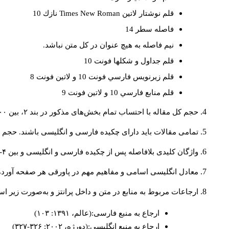
قلم نوشتار لاتين
Times New Roman
نازك 10
فاصله سطر 14
نيم فاصله به هيچ عنوان در كل متن نباشد.
قلم جداول و شكلها فونت 10
قلم زيرنويس فارسي فونت 10 و لاتين فونت 8
قلم منابع فارسي 10 و لاتين فونت 9
حجم کل مقاله با احتساب تمام بخش‌های مذکور در بند ۲، بین ۶۰۰۰ تا ۸۰۰۰کلمه باشد.
تمامی مقالات باید دارای چکیده فارسی و انگلیسی باشند. حجم هر دو چکیده کمتر از ۲۰۰ 
واژگان کلیدی بلافاصله پس از چکیده فارسی و انگلیسی و بین ۴-۶ کلمه نوشته شود.
معادل انگلیسی اسامی و مفاهیم مهم در پاورقی هر صفحه آورده
ارجاعات مربوط به منابع در متن و داخل پرانتز و به‌صورت زیر ا
ارجاع به منبع فارسی:(عالم، ۱۳۹۱: ۱۰۳)
ارجاع به منبع انگلیسی:(دورژه، ۲۰۰۲: ۳۲۶-۳۲۷)